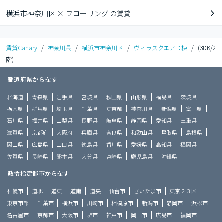
横浜市神奈川区 × フローリング の賃貸
賃貸Canary
/
神奈川県
/
横浜市神奈川区
/
ヴィラスクエアＤ棟
/
(3DK/2
階)
都道府県から探す
北海道
青森県
岩手県
宮城県
秋田県
山形県
福島県
茨城県
栃木県
群馬県
埼玉県
千葉県
東京都
神奈川県
新潟県
富山県
石川県
福井県
山梨県
長野県
岐阜県
静岡県
愛知県
三重県
滋賀県
京都府
大阪府
兵庫県
奈良県
和歌山県
鳥取県
島根県
岡山県
広島県
山口県
徳島県
香川県
愛媛県
高知県
福岡県
佐賀県
長崎県
熊本県
大分県
宮崎県
鹿児島県
沖縄県
政令指定都市から探す
札幌市
道北
道東
道南
道央
仙台市
さいたま市
東京２３区
東京市部
千葉市
横浜市
川崎市
相模原市
新潟市
静岡市
浜松市
名古屋市
京都市
大阪市
堺市
神戸市
岡山市
広島市
福岡市