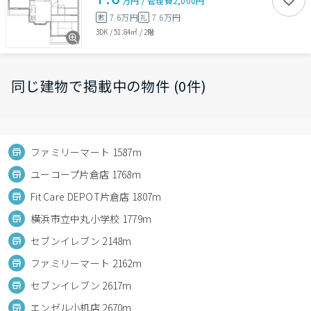
万円
/
管理費
2,000円
7.6万円
7.6万円
敷
礼
3DK
/
51.84㎡
/
2階
同じ建物で掲載中の物件 (0件)
ファミリーマート 1587m
ユーコープ片倉店 1768m
Fit Care DEPOT片倉店 1807m
横浜市立中丸小学校 1779m
セブンイレブン 2148m
ファミリーマート 2162m
セブンイレブン 2617m
エンゼル小机店 2670m