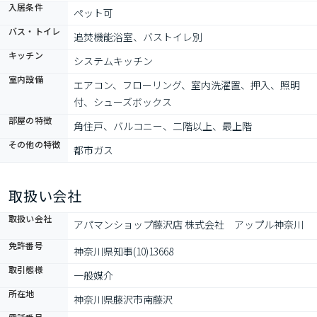
入居条件
ペット可
バス・トイレ
追焚機能浴室、バストイレ別
キッチン
システムキッチン
室内設備
エアコン、フローリング、室内洗濯置、押入、照明
付、シューズボックス
部屋の特徴
角住戸、バルコニー、二階以上、最上階
その他の特徴
都市ガス
取扱い会社
取扱い会社
アパマンショップ藤沢店 株式会社　アップル神奈川
免許番号
神奈川県知事(10)13668
取引態様
一般媒介
所在地
神奈川県藤沢市南藤沢