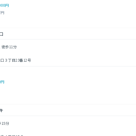
000円
万円
口
 徒歩11分
口３丁目23番12号
0円
キ
歩15分