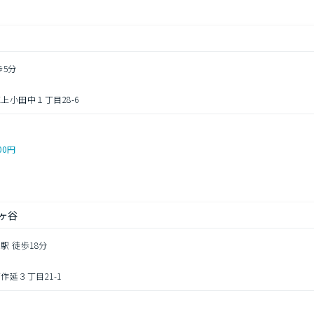
歩5分
小田中１丁目28-6
00円
ヶ谷
駅 徒歩18分
延３丁目21-1