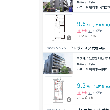
築9年
/
5階建
神奈川県川崎市中原区
9.6
万円
/
管理費
10,
無料
9.6万円
敷
礼
1K
/
25.58㎡
/
3階
クレヴィスタ武蔵中原
賃貸マンション
南武線 / 武蔵新城駅 徒
築4年
/
6階建
神奈川県川崎市中原区
9.2
万円
/
管理費
10,
無料
9.2万円
敷
礼
1K
/
21㎡
/
6階
ルーブル武蔵中原参番館
賃貸マンション