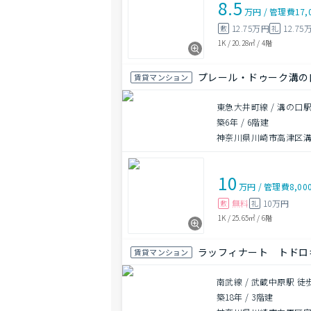
8.5
万円
/
管理費
17,
12.75万円
12.75
敷
礼
1K
/
20.28㎡
/
4階
プレール・ドゥーク溝の
賃貸マンション
東急大井町線 / 溝の口駅
築6年
/
6階建
神奈川県川崎市高津区溝
10
万円
/
管理費
8,00
無料
10万円
敷
礼
1K
/
25.65㎡
/
6階
ラッフィナート トドロ
賃貸マンション
南武線 / 武蔵中原駅 徒
築18年
/
3階建