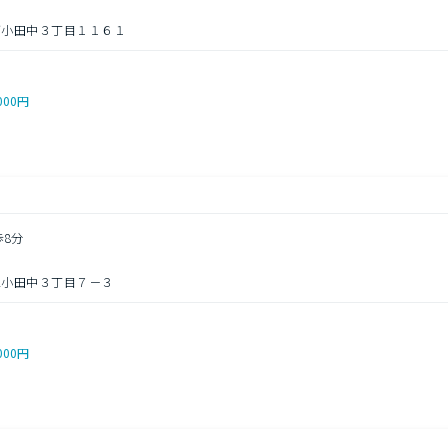
下小田中３丁目１１６１
000円
歩8分
上小田中３丁目７－３
000円