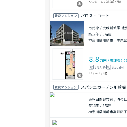
ワンルーム
/
28.9㎡
/
7階
パロス・コート
賃貸マンション
南武線 / 武蔵新城駅 徒
築17年
/
5階建
神奈川県川崎市 中原区上
8.8
万円
/
管理費
6,0
8.8万円
8.8万円
敷
礼
1K
/
24㎡
/
2階
スパシエガーデン川崎梶
賃貸マンション
東急田園都市線 / 溝の口
築13年
/
5階建
神奈川県川崎市高津区下作