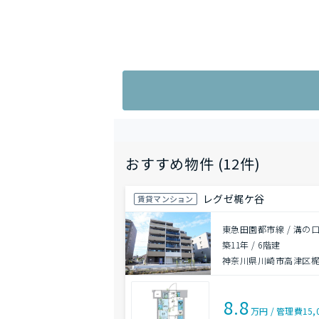
おすすめ物件 (12件)
レグゼ梶ケ谷
賃貸マンション
東急田園都市線 / 溝の口
築11年
/
6階建
神奈川県川崎市高津区梶
8.8
万円
/
管理費
15,