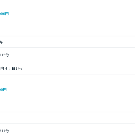
000円
キ
歩15分
４丁目17-7
00円
歩11分