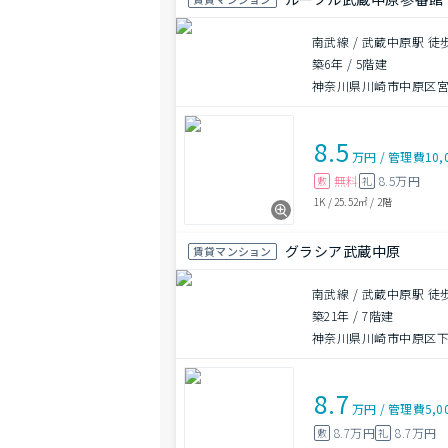
南武線 / 武蔵中原駅 徒
築6年
/
5階建
神奈川県川崎市中原区宮内
8.5
万円
/
管理費
10,
無料
8.5万円
敷
礼
1K
/
25.52㎡
/
2階
グラシア武蔵中原
賃貸マンション
南武線 / 武蔵中原駅 徒
築21年
/
7階建
神奈川県川崎市中原区下新
8.7
万円
/
管理費
5,0
8.7万円
8.7万円
敷
礼