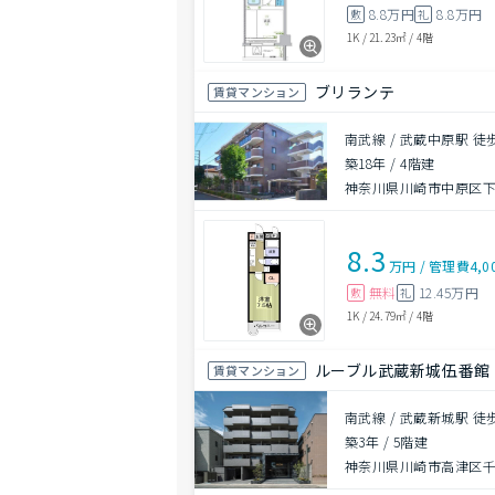
8.8万円
8.8万円
敷
礼
1K
/
21.23㎡
/
4階
ブリランテ
賃貸マンション
南武線 / 武蔵中原駅 徒
築18年
/
4階建
神奈川県川崎市中原区下小
8.3
万円
/
管理費
4,0
無料
12.45万円
敷
礼
1K
/
24.79㎡
/
4階
ルーブル武蔵新城伍番館
賃貸マンション
南武線 / 武蔵新城駅 徒
築3年
/
5階建
神奈川県川崎市高津区千