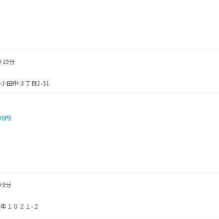
歩10分
田中３丁目2-31
00円
歩9分
年１０２１-２