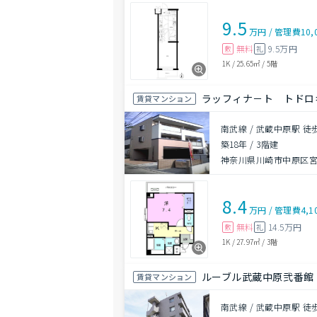
9.5
万円
/
管理費
10,
無料
9.5万円
敷
礼
1K
/
25.65㎡
/
5階
ラッフィナ－ト トドロ
賃貸マンション
南武線 / 武蔵中原駅 徒
築18年
/
3階建
神奈川県川崎市中原区宮内
8.4
万円
/
管理費
4,1
無料
14.5万円
敷
礼
1K
/
27.97㎡
/
3階
ルーブル武蔵中原弐番館
賃貸マンション
南武線 / 武蔵中原駅 徒