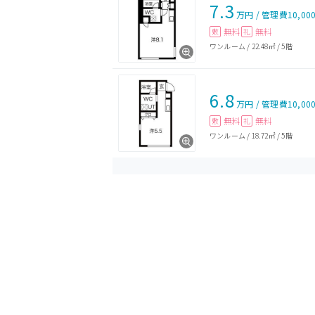
7.3
万円
/
管理費
10,00
無料
無料
敷
礼
ワンルーム
/
22.48㎡
/
5階
6.8
万円
/
管理費
10,00
無料
無料
敷
礼
ワンルーム
/
18.72㎡
/
5階