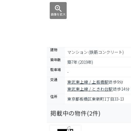
画像を拡大
建物
マンション (鉄筋コンクリート)
築年数
築7年 (2019年)
駐車場
-
交通
東武東上線 / 上板橋駅
徒歩9分
東武東上線 / ときわ台駅
徒歩14分
住所
東京都板橋区東新町1丁目33-13
掲載中の物件(
2
件)