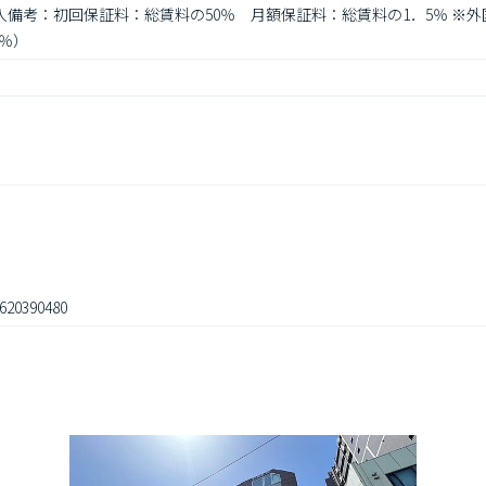
加入備考：初回保証料：総賃料の50％　月額保証料：総賃料の1．5％ ※
2％）
620390480