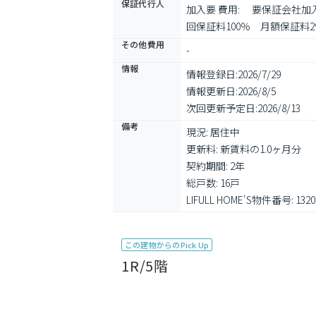
保証代行人
加入要 費用: 　要保証会社
回保証料100％　月額保証料
その他費用
-
情報
情報登録日:
2026/7/29
情報更新日:
2026/8/5
次回更新予定日:
2026/8/13
備考
現況: 居住中

更新料: 新賃料の1.0ヶ月分

契約期間: 2年

総戸数: 16戸

LIFULL HOME'S物件番号: 1320
この建物からのPick Up
1R/5階