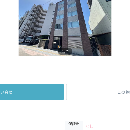
1/7
問い合せ
この物
保証金
なし