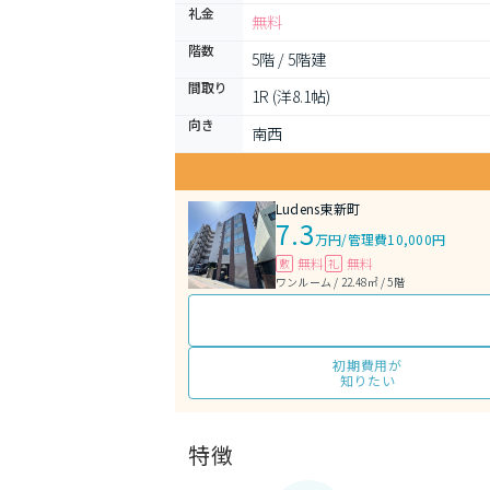
礼金
無料
階数
5階 / 5階建
間取り
1R (洋8.1帖)
向き
南西
Ludens東新町
7.3
万円
/
管理費10,000円
無料
無料
敷
礼
ワンルーム / 22.48㎡ / 5階
初期費用が
知りたい
特徴