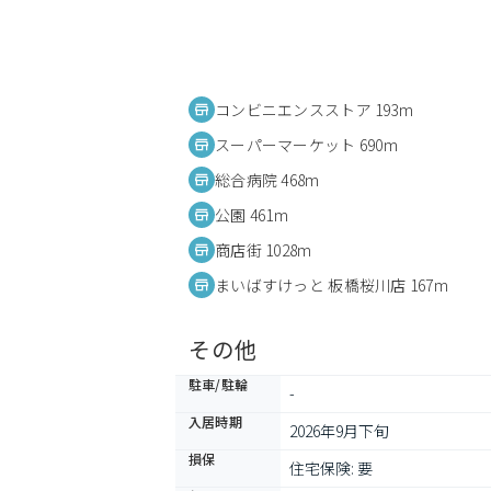
コンビニエンスストア 193m
スーパーマーケット 690m
総合病院 468m
公園 461m
商店街 1028m
まいばすけっと 板橋桜川店 167m
その他
駐車/駐輪
-
入居時期
2026年9月下旬
損保
住宅保険: 要