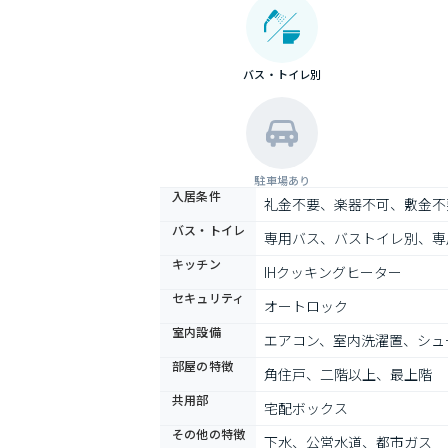
バス・トイレ別
駐車場あり
入居条件
礼金不要、楽器不可、敷金不
バス・トイレ
専用バス、バストイレ別、専
キッチン
IHクッキングヒーター
セキュリティ
オートロック
室内設備
エアコン、室内洗濯置、シュ
部屋の特徴
角住戸、二階以上、最上階
共用部
宅配ボックス
その他の特徴
下水、公営水道、都市ガス