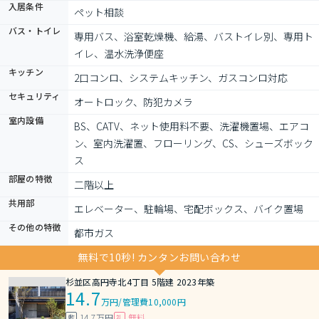
入居条件
ペット相談
バス・トイレ
専用バス、浴室乾燥機、給湯、バストイレ別、専用ト
イレ、温水洗浄便座
キッチン
2口コンロ、システムキッチン、ガスコンロ対応
セキュリティ
オートロック、防犯カメラ
室内設備
BS、CATV、ネット使用料不要、洗濯機置場、エアコ
ン、室内洗濯置、フローリング、CS、シューズボック
ス
部屋の特徴
二階以上
共用部
エレベーター、駐輪場、宅配ボックス、バイク置場
その他の特徴
都市ガス
無料で10秒! カンタンお問い合わせ
杉並区高円寺北4丁目 5階建 2023年築
14.7
万円
/
管理費10,000円
14.7万円
無料
敷
礼