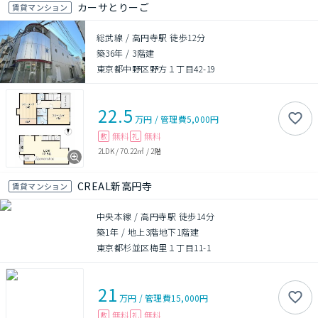
カーサとりーご
賃貸マンション
総武線 / 高円寺駅 徒歩12分
築36年
/
3階建
東京都中野区野方１丁目42-19
22.5
万円
/
管理費
5,000円
無料
無料
敷
礼
2LDK
/
70.22㎡
/
2階
CREAL新高円寺
賃貸マンション
中央本線 / 高円寺駅 徒歩14分
築1年
/
地上3階地下1階建
東京都杉並区梅里１丁目11-1
21
万円
/
管理費
15,000円
無料
無料
敷
礼