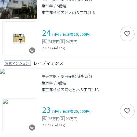
築52年
/
5階建
東京都杉並区堀ノ内３丁目41-6
24
万円
/
管理費
10,000円
24万円
24万円
敷
礼
2LDK
/
74㎡
/
5階
レイディアンス
賃貸マンション
中央本線 / 高円寺駅 徒歩17分
築29年
/
3階建
東京都杉並区阿佐谷北６丁目1-18
23
万円
/
管理費
20,000円
23万円
23万円
敷
礼
2LDK
/
73㎡
/
1階