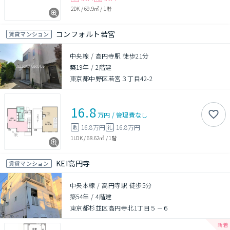
2DK
/
69.9㎡
/
1階
コンフォルト若宮
賃貸マンション
中央線 / 高円寺駅 徒歩21分
築19年
/
2階建
東京都中野区若宮３丁目42-2
16.8
万円
/
管理費
なし
16.8万円
16.8万円
敷
礼
1LDK
/
68.62㎡
/
1階
KEI高円寺
賃貸マンション
中央本線 / 高円寺駅 徒歩5分
築54年
/
4階建
東京都杉並区高円寺北1丁目５－６