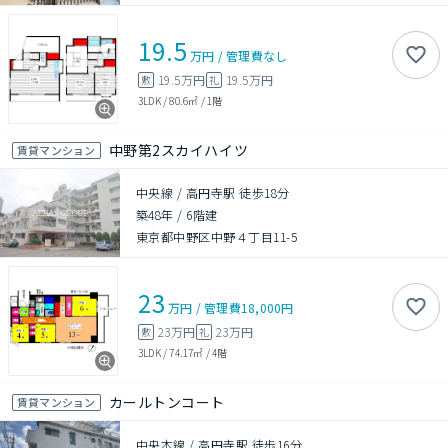
19.5
万円
/
管理費
なし
19.5万円
19.5万円
敷
礼
3LDK
/
80.6㎡
/
1階
中野第2スカイハイツ
賃貸マンション
中央線 / 高円寺駅 徒歩18分
築48年
/
6階建
東京都中野区中野４丁目11-5
23
万円
/
管理費
18,000円
23万円
23万円
敷
礼
3LDK
/
74.17㎡
/
4階
カールトンコート
賃貸マンション
中央本線 / 高円寺駅 徒歩16分