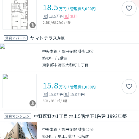
18.5
万円
/
管理費
5,000円
18.5万円
無料
敷
礼
2LDK
/
68.22㎡
/
4階
ヤマトテラスA棟
賃貸アパート
中央本線 / 高円寺駅 徒歩10分
築49年
/
2階建
東京都中野区大和町１丁目
15.8
万円
/
管理費
1,000円
15.8万円
15.8万円
敷
礼
3DK
/
66.1㎡
/
1階
中野区野方1丁目 地上5階地下1階建 1992年築
賃貸マンション
中央本線 / 高円寺駅 徒歩12分
築34年
/
地上5階地下1階建