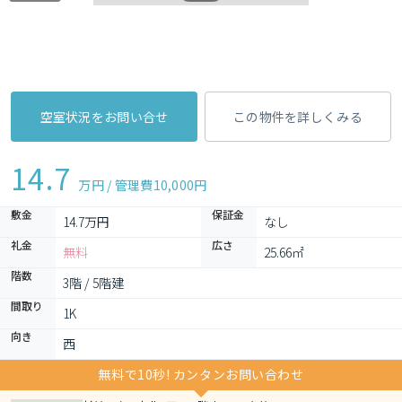
空室状況をお問い合せ
この物件を詳しくみる
14.7
万円 / 管理費
10,000円
敷金
保証金
14.7万円
なし
礼金
広さ
無料
25.66㎡
階数
3階 / 5階建
間取り
1K 
向き
西
無料で10秒! カンタンお問い合わせ