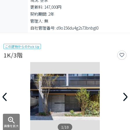
現況: 空家

更新料: 147,000円

契約期間: 2年

管理人: 無

自社管理番号: d9o156du4g2s73bnbgl0
この建物からのPick Up
1K/3階
画像を拡大
1/10