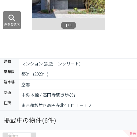
画像を拡大
1/4
建物
マンション (鉄筋コンクリート)
築年数
築3年 (2023年)
駐車場
空無
交通
中央本線 / 高円寺駅
徒歩8分
住所
東京都杉並区高円寺北4丁目１－１２
掲載中の物件(
6
件)