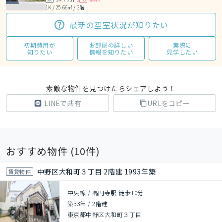
1K / 25.66㎡ / 3階
最新の空室状況が知りたい
初期費用が
お部屋の詳しい
実際に
知りたい
情報を知りたい
見学したい
素敵な物件を見つけたらシェアしよう！
LINEで共有
URLをコピー
おすすめ物件 (
10
件)
中野区大和町３丁目 2階建 1993年築
賃貸物件
中央線 / 高円寺駅 徒歩10分
築33年
/
2階建
東京都中野区大和町３丁目