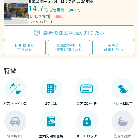
杉並区高円寺北4丁目 5階建 2023年築
14.7
万円
/
管理費10,000円
14.7万円
無料
敷
礼
1K / 25.66㎡ / 3階
最新の空室状況が知りたい
初期費用が
お部屋の詳しい
実際に
知りたい
情報を知りたい
見学したい
特徴
バス・トイレ別
2階以上
エアコン付き
ペット相談可
駐車場あり
室内洗濯機置場
オートロック
洗面所独立