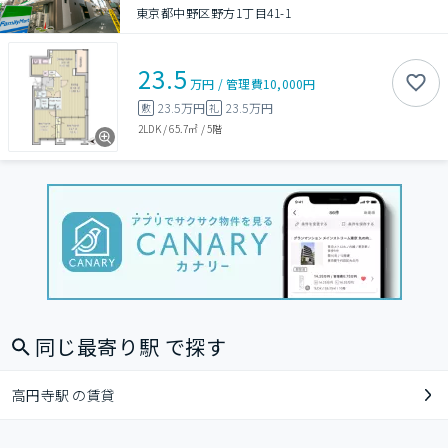
東京都中野区野方1丁目41-1
23.5
万円
/
管理費
10,000円
23.5万円
23.5万円
敷
礼
2LDK
/
65.7㎡
/
5階
同じ最寄り駅 で探す
高円寺駅 の賃貸