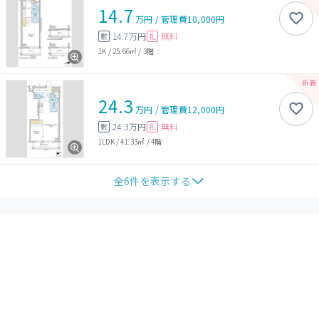
14.7
万円
/
管理費
10,000円
14.7万円
無料
敷
礼
1K
/
25.66㎡
/
3階
24.3
万円
/
管理費
12,000円
24.3万円
無料
敷
礼
1LDK
/
41.33㎡
/
4階
全
6
件を表示する