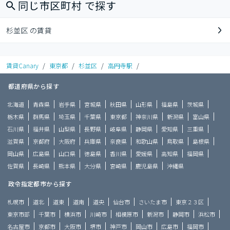
同じ市区町村 で探す
杉並区 の賃貸
賃貸Canary
/
東京都
/
杉並区
/
高円寺駅
/
都道府県から探す
北海道
青森県
岩手県
宮城県
秋田県
山形県
福島県
茨城県
栃木県
群馬県
埼玉県
千葉県
東京都
神奈川県
新潟県
富山県
石川県
福井県
山梨県
長野県
岐阜県
静岡県
愛知県
三重県
滋賀県
京都府
大阪府
兵庫県
奈良県
和歌山県
鳥取県
島根県
岡山県
広島県
山口県
徳島県
香川県
愛媛県
高知県
福岡県
佐賀県
長崎県
熊本県
大分県
宮崎県
鹿児島県
沖縄県
政令指定都市から探す
札幌市
道北
道東
道南
道央
仙台市
さいたま市
東京２３区
東京市部
千葉市
横浜市
川崎市
相模原市
新潟市
静岡市
浜松市
名古屋市
京都市
大阪市
堺市
神戸市
岡山市
広島市
福岡市