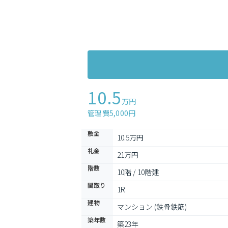
10.5
万円
管理費5,000円
敷金
10.5万円
礼金
21万円
階数
10階 / 10階建
間取り
1R
建物
マンション (鉄骨鉄筋)
築年数
築23年