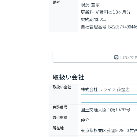
備考
現況: 空家

更新料: 新賃料の1.0ヶ月分

契約期間: 2年

自社管理番号: B82037R49844
LINEで
取扱い会社
取扱い会社
株式会社 リライフ 荻窪店
免許番号
国土交通大臣(1)第10792号
取引態様
仲介
所在地
東京都杉並区荻窪5-28-10 竹