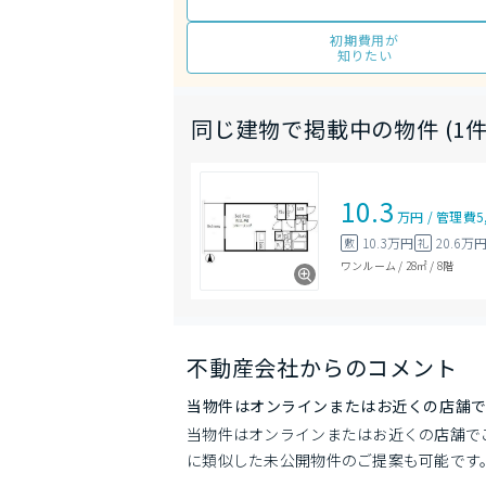
初期費用が
知りたい
同じ建物で掲載中の物件 (1件
10.3
万円
/
管理費
5
10.3万円
20.6万
敷
礼
ワンルーム
/
28㎡
/
8階
不動産会社からのコメント
当物件はオンラインまたはお近くの店舗
当物件はオンラインまたはお近くの店舗で
に類似した未公開物件のご提案も可能です