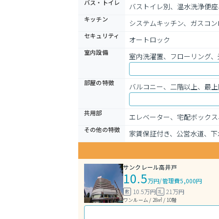
バス・トイレ
バストイレ別、温水洗浄便座
キッチン
システムキッチン、ガスコン
セキュリティ
オートロック
室内設備
室内洗濯置、フローリング、
部屋の特徴
バルコニー、二階以上、最上
共用部
エレベーター、宅配ボックス
その他の特徴
家賃保証付き、公営水道、下
サンクレール高井戸
10.5
万円
/
管理費5,000円
10.5万円
21万円
敷
礼
ワンルーム / 28㎡ / 10階