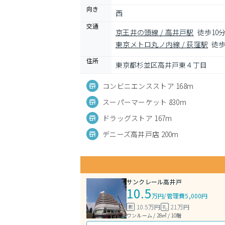
向き
西
交通
京王井の頭線 / 高井戸駅
徒歩10
東京メトロ丸ノ内線 / 荻窪駅
徒歩
住所
東京都杉並区高井戸東４丁目
コンビニエンスストア 168m
スーパーマーケット 830m
ドラッグストア 167m
デニーズ高井戸店 200m
サンクレール高井戸
10.5
万円
/
管理費5,000円
10.5万円
21万円
敷
礼
ワンルーム / 28㎡ / 10階