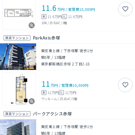
11.6
万円
/
管理費
10,000円
11.6万円
11.6万円
敷
礼
1DK
/
25.92㎡
/
3階
ParkAxis赤塚
賃貸マンション
東武東上線 / 下赤塚駅 徒歩1分
築8年
/
13階建
東京都板橋区赤塚２丁目2-18
11
万円
/
管理費
10,000円
11万円
11万円
敷
礼
ワンルーム
/
25.16㎡
/
5階
パークアクシス赤塚
賃貸マンション
東武東上線 / 下赤塚駅 徒歩1分
築8年
/
13階建