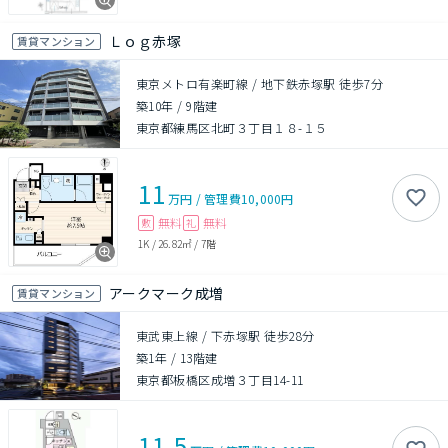
Ｌｏｇ赤塚
賃貸マンション
東京メトロ有楽町線 / 地下鉄赤塚駅 徒歩7分
築10年
/
9階建
東京都練馬区北町３丁目１８-１５
11
万円
/
管理費
10,000円
無料
無料
敷
礼
1K
/
26.82㎡
/
7階
アークマーク成増
賃貸マンション
東武東上線 / 下赤塚駅 徒歩28分
築1年
/
13階建
東京都板橋区成増３丁目14-11
11.5