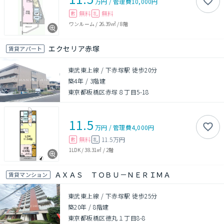
万円
/
管理費
10,000円
無料
無料
敷
礼
ワンルーム
/
26.39㎡
/
8階
エクセリア赤塚
賃貸アパート
東武東上線 / 下赤塚駅 徒歩20分
築4年
/
3階建
東京都板橋区赤塚８丁目5-18
11.5
万円
/
管理費
4,000円
無料
11.5万円
敷
礼
1LDK
/
38.31㎡
/
2階
ＡＸＡＳ ＴＯＢＵ－ＮＥＲＩＭＡ
賃貸マンション
東武東上線 / 下赤塚駅 徒歩25分
築20年
/
8階建
東京都板橋区徳丸１丁目8-8