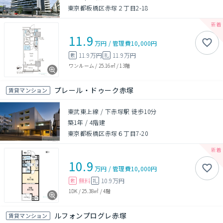
東京都板橋区赤塚２丁目2-18
11.9
万円
/
管理費
10,000円
11.9万円
11.9万円
敷
礼
ワンルーム
/
25.16㎡
/
13階
プレール・ドゥーク赤塚
賃貸マンション
東武東上線 / 下赤塚駅 徒歩10分
築1年
/
4階建
東京都板橋区赤塚６丁目7-20
10.9
万円
/
管理費
10,000円
無料
10.9万円
敷
礼
1DK
/
25.38㎡
/
4階
ルフォンプログレ赤塚
賃貸マンション