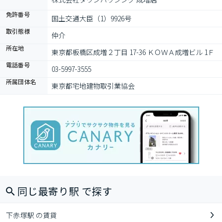
免許番号
国土交通大臣（1）9926号
取引態様
仲介
所在地
東京都板橋区成増２丁目 17-36 ＫＯＷＡ成増ビル 1Ｆ
電話番号
03-5997-3555
所属団体名
東京都宅地建物取引業協会
同じ最寄り駅 で探す
下赤塚駅 の賃貸