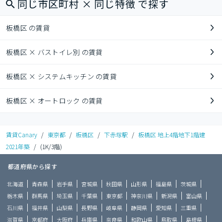
同じ市区町村 × 同じ特徴 で探す
板橋区 の賃貸
板橋区 × バストイレ別 の賃貸
板橋区 × システムキッチン の賃貸
板橋区 × オートロック の賃貸
賃貸Canary
/
東京都
/
板橋区
/
下赤塚駅
/
板橋区 地上4階地下1階建
2021年築
/
(1K/3階)
都道府県から探す
北海道
青森県
岩手県
宮城県
秋田県
山形県
福島県
茨城県
栃木県
群馬県
埼玉県
千葉県
東京都
神奈川県
新潟県
富山県
石川県
福井県
山梨県
長野県
岐阜県
静岡県
愛知県
三重県
滋賀県
京都府
大阪府
兵庫県
奈良県
和歌山県
鳥取県
島根県