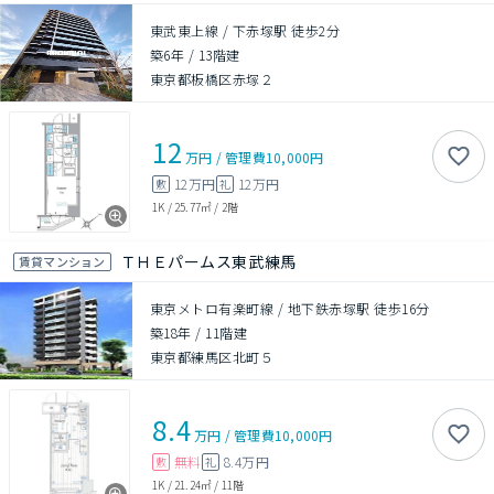
東武東上線 / 下赤塚駅 徒歩2分
築6年
/
13階建
東京都板橋区赤塚２
12
万円
/
管理費
10,000円
12万円
12万円
敷
礼
1K
/
25.77㎡
/
2階
ＴＨＥパームス東武練馬
賃貸マンション
東京メトロ有楽町線 / 地下鉄赤塚駅 徒歩16分
築18年
/
11階建
東京都練馬区北町５
8.4
万円
/
管理費
10,000円
無料
8.4万円
敷
礼
1K
/
21.24㎡
/
11階