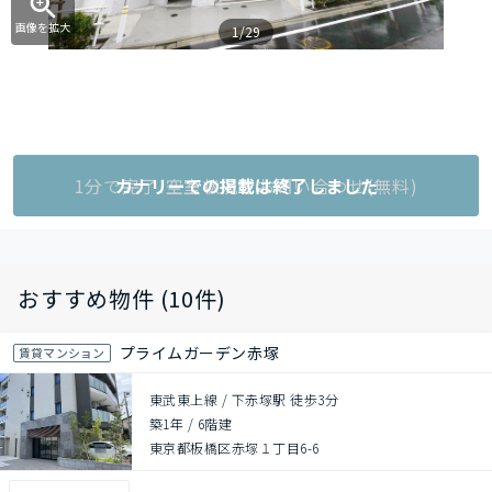
画像を拡大
1/29
1分で完了!空室状況をお問い合わせ(無料)
カナリーでの掲載は終了しました
おすすめ物件 (10件)
プライムガーデン赤塚
賃貸マンション
東武東上線 / 下赤塚駅 徒歩3分
築1年
/
6階建
東京都板橋区赤塚１丁目6-6