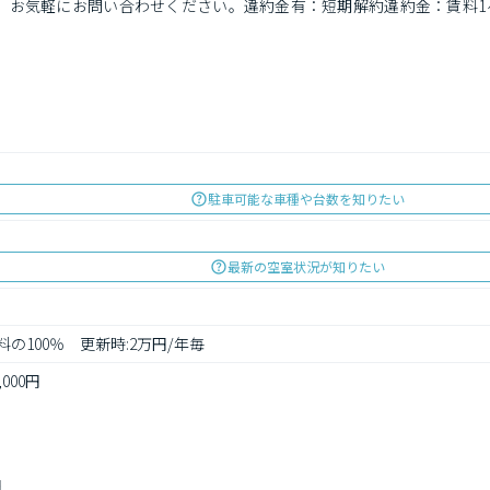
。お気軽にお問い合わせください。違約金有：短期解約違約金：賃料1
駐車可能な車種や台数を知りたい
最新の空室状況が知りたい
料の100％　更新時:2万円/年毎　
000円
円