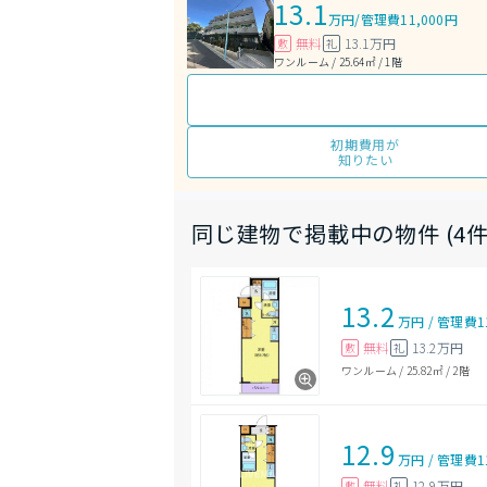
13.1
万円
/
管理費11,000円
無料
13.1万円
敷
礼
ワンルーム / 25.64㎡ / 1階
初期費用が
知りたい
同じ建物で掲載中の物件 (4件
13.2
万円
/
管理費
1
無料
13.2万円
敷
礼
ワンルーム
/
25.82㎡
/
2階
12.9
万円
/
管理費
1
無料
12.9万円
敷
礼