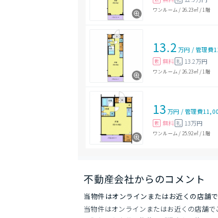
ワンルーム
/
26.23㎡
/
1階
13.2
万円
/
管理費
1
無料
13.2万円
敷
礼
ワンルーム
/
26.23㎡
/
1階
13
万円
/
管理費
11,0
無料
13万円
敷
礼
ワンルーム
/
25.92㎡
/
1階
不動産会社からのコメント
当物件はオンラインまたはお近くの店舗
当物件はオンラインまたはお近くの店舗で