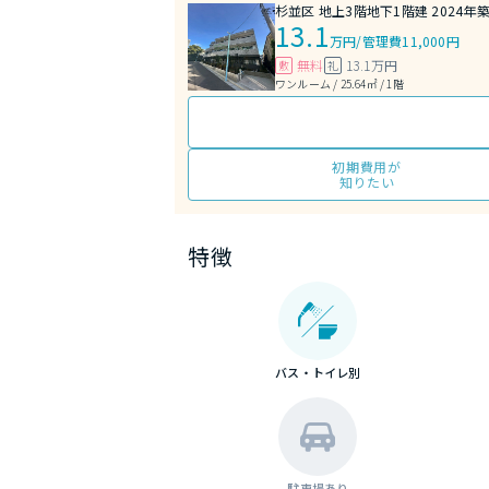
杉並区 地上3階地下1階建 2024年
13.1
万円
/
管理費11,000円
無料
13.1万円
敷
礼
ワンルーム / 25.64㎡ / 1階
初期費用が
知りたい
特徴
バス・トイレ別
駐車場あり