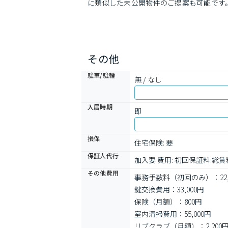
に類似した未公開物件のご提案も可能です
その他
駐車/駐輪
無 / なし
入居時期
即
損保
住宅保険: 要
保証人代行
加入要 費用: 初回保証料:総賃
その他費用
事務手数料（初回のみ）：22,
鍵交換費用：33,000円
保険（月額）：800円
室内清掃費用：55,000円
リブクラブ（月額）：2,200