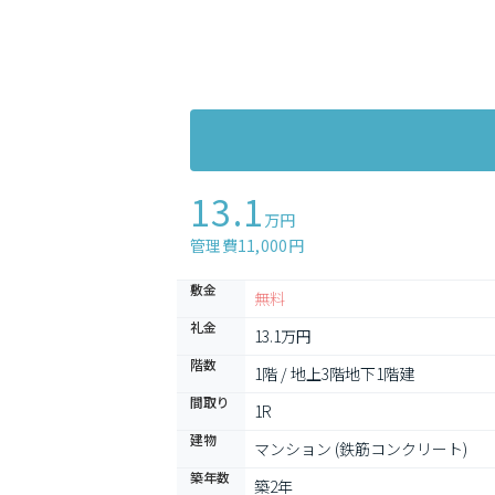
13.1
万円
管理費11,000円
敷金
無料
礼金
13.1万円
階数
1階 / 地上3階地下1階建
間取り
1R
建物
マンション (鉄筋コンクリート)
築年数
築2年