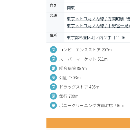
向き
南東
交通
東京メトロ丸ノ内線 / 方南町駅
徒
東京メトロ丸ノ内線 / 中野富士見
住所
東京都杉並区堀ノ内２丁目11-16
コンビニエンスストア 207m
スーパーマーケット 511m
総合病院 887m
公園 1303m
ドラッグストア 406m
銀行 788m
ポニークリーニング方南町店 716m