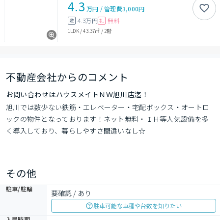
4.3
万円
/
管理費
3,000円
4.3万円
無料
敷
礼
1LDK
/
43.37㎡
/
2階
不動産会社からのコメント
お問い合わせはハウスメイトＮＷ旭川店迄！
旭川では数少ない鉄筋・エレベーター・宅配ボックス・オートロ
ックの物件となっております！ネット無料・ＩＨ等人気設備を多
く導入しており、暮らしやすさ間違いなし☆
その他
駐車/駐輪
要確認 / あり
駐車可能な車種や台数を知りたい
入居時期