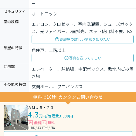
ー
セキュリティ
オートロック
室内設備
エアコン、クロゼット、室内洗濯置、シューズボック
ス、光ファイバー、2面採光、ネット使用料不要、BS
お部屋の詳しい情報を知りたい
部屋の特徴
角住戸、二階以上
写真を送ってほしい
共用部
エレベーター、駐輪場、宅配ボックス、敷地内ごみ置
き場
その他の特徴
玄関ホール、プロパンガス
無料で10秒! カンタンお問い合わせ
ＡＭＵ５・２３
4.3
万円
/
管理費3,000円
無料
無料
敷
礼
1LDK / 43.47㎡ / 2階