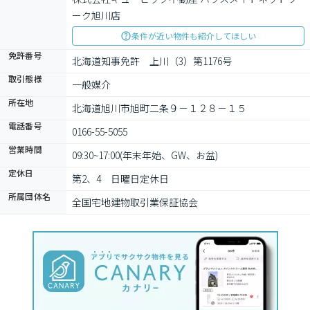
ーク旭川店
条件が近い物件も紹介してほしい
免許番号
北海道知事免許　上川（3）第1176号
取引態様
一般媒介
所在地
北海道旭川市旭町二条９－１２８－１５
電話番号
0166-55-5055
営業時間
09:30~17:00(年末年始、GW、お盆)
定休日
第2、4　日曜日定休日
所属団体名
全国宅地建物取引業保証協会