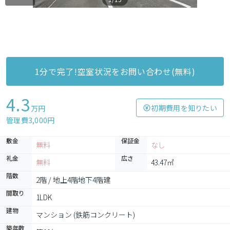
1分で完了!空室状況をお問い合わせ(無料)
4.3
初期費用を知りたい
万円
管理費3,000円
敷金
保証金
無料
なし
礼金
広さ
無料
43.47㎡
階数
2階 / 地上4階地下4階建
間取り
1LDK
建物
マンション (鉄筋コンクリート)
築年数