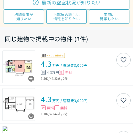
最新の空室状況が知りたい
初期費用が
お部屋の詳しい
実際に
知りたい
情報を知りたい
見学したい
同じ建物で掲載中の物件 (3件)
4.3
万円
/
管理費
3,000円
4.3万円
無料
敷
礼
1LDK
/
43.37㎡
/
2階
4.3
万円
/
管理費
3,000円
無料
無料
敷
礼
1LDK
/
43.47㎡
/
2階