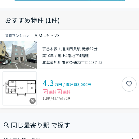
おすすめ物件 (1件)
ＡＭＵ5・23
賃貸マンション
宗谷本線 / 旭川四条駅 徒歩12分
築10年
/
地上4階地下4階建
北海道旭川市五条通23丁目2197-33
4.3
万円
/
管理費
3,000円
無料
無料
敷
礼
1LDK
/
43.47㎡
/
2階
同じ最寄り駅 で探す