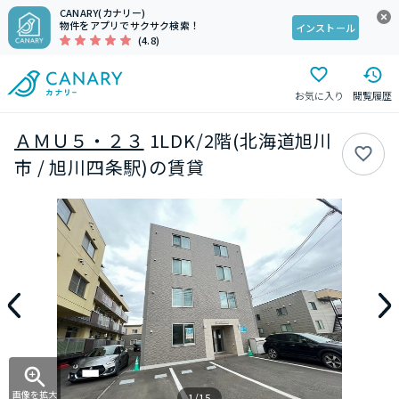
CANARY(カナリー)
物件をアプリでサクサク検索！
インストール
(4.8)
お気に入り
閲覧履歴
ＡＭＵ５・２３
1LDK/2階(北海道旭川
市 / 旭川四条駅)の賃貸
画像を拡大
1/15