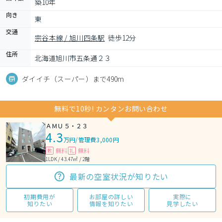
築10年
向き
東
交通
宗谷本線 / 旭川四条駅
徒歩12分
住所
北海道旭川市五条通２３
ダイイチ（スーパー）まで490m
無料で10秒! カンタンお問い合わせ
ＡＭＵ５・２３
4.3
万円
/
管理費3,000円
無料
無料
敷
礼
1LDK / 43.47㎡ / 2階
最新の空室状況が知りたい
初期費用が
お部屋の詳しい
実際に
知りたい
情報を知りたい
見学したい