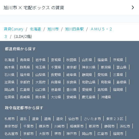
旭川市 × 宅配ボックス の賃貸
賃貸Canary
/
北海道
/
旭川市
/
旭川四条駅
/
ＡＭＵ５・２
３
/
(1LDK/2階)
都道府県から探す
北海道
青森県
岩手県
宮城県
秋田県
山形県
福島県
茨城県
栃木県
群馬県
埼玉県
千葉県
東京都
神奈川県
新潟県
富山県
石川県
福井県
山梨県
長野県
岐阜県
静岡県
愛知県
三重県
滋賀県
京都府
大阪府
兵庫県
奈良県
和歌山県
鳥取県
島根県
岡山県
広島県
山口県
徳島県
香川県
愛媛県
高知県
福岡県
佐賀県
長崎県
熊本県
大分県
宮崎県
鹿児島県
沖縄県
政令指定都市から探す
札幌市
道北
道東
道南
道央
仙台市
さいたま市
東京２３区
東京市部
千葉市
横浜市
川崎市
相模原市
新潟市
静岡市
浜松市
名古屋市
京都市
大阪市
堺市
神戸市
岡山市
広島市
福岡市