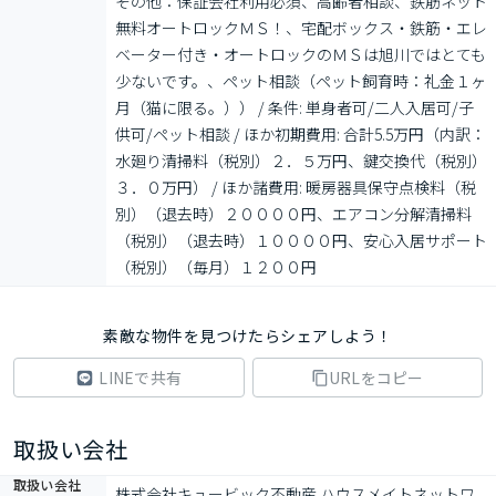
その他：保証会社利用必須、高齢者相談、鉄筋ネット
無料オートロックＭＳ！、宅配ボックス・鉄筋・エレ
ベーター付き・オートロックのＭＳは旭川ではとても
少ないです。、ペット相談（ペット飼育時：礼金１ヶ
月（猫に限る。）） / 条件: 単身者可/二人入居可/子
供可/ペット相談 / ほか初期費用: 合計5.5万円（内訳：
水廻り清掃料（税別）２．５万円、鍵交換代（税別）
３．０万円） / ほか諸費用: 暖房器具保守点検料（税
別）（退去時）２００００円、エアコン分解清掃料
（税別）（退去時）１００００円、安心入居サポート
（税別）（毎月）１２００円
素敵な物件を見つけたらシェアしよう！
LINEで共有
URLをコピー
取扱い会社
取扱い会社
株式会社キュービック不動産 ハウスメイトネットワ