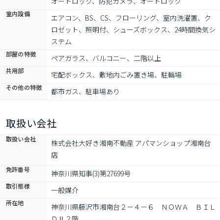
オートロック、防犯カメラ、オートロック
室内設備
エアコン、BS、CS、フローリング、室内洗濯置、ク
ロゼット、照明付、シューズボックス、24時間換気シ
ステム
部屋の特徴
ペアガラス、バルコニー、二階以上
共用部
宅配ボックス、敷地内ごみ置き場、駐輪場
その他の特徴
都市ガス、駐車場あり
取扱い会社
取扱い会社
株式会社大好き湘南不動産 アパマンショップ湘南台
店
免許番号
神奈川県知事(3)第27699号
取引態様
一般媒介
所在地
神奈川県藤沢市湘南台２－４－６　ＮＯＷＡ　ＢＩＬ
ＤⅡ２階