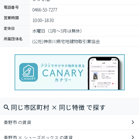
電話番号
0466-53-7277
営業時間
10:00~18:30
定休日
水曜日（1月～3月は無休）
所属団体名
(公社)神奈川県宅地建物取引業協会
同じ市区町村 × 同じ特徴 で探す
秦野市 の賃貸
秦野市 × シューズボックス の賃貸