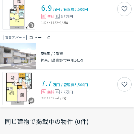
6.9
万円
/
管理費
5,500円
無料
6.9万円
敷
礼
1LDK
/
44.62㎡
/
3階
コトー Ｃ
賃貸アパート
築9年
/
2階建
神奈川県秦野市戸川141-9
7.7
万円
/
管理費
5,500円
無料
7.7万円
敷
礼
2LDK
/
55.2㎡
/
2階
同じ建物で掲載中の物件 (0件)