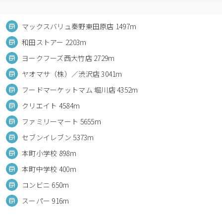
マックスバリュ秦野東田原店 1497m
和田ストアー 2203m
ヨークフーズ西大竹店 2729m
ヤオマサ（株）／渋沢店 3041m
フードマーケットマム 堀川店 4352m
クリエイト 4584m
ファミリーマート 5655m
セブンイレブン 5373m
本町小学校 898m
本町中学校 400m
コンビニ 650m
スーパー 916m