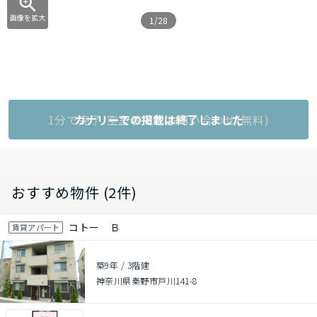
画像を拡大
1/28
1分で完了!空室状況をお問い合わせ(無料)
カナリーでの掲載は終了しました
おすすめ物件 (2件)
コトー Ｂ
賃貸アパート
築9年
/
3階建
神奈川県秦野市戸川141-8