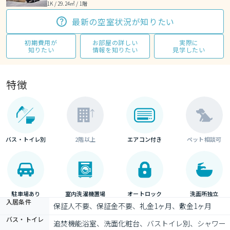
1K / 29.24㎡ / 1階
最新の空室状況が知りたい
初期費用が
お部屋の詳しい
実際に
知りたい
情報を知りたい
見学したい
特徴
バス・トイレ別
2階以上
エアコン付き
ペット相談可
駐車場あり
室内洗濯機置場
オートロック
洗面所独立
入居条件
保証人不要、保証金不要、礼金1ヶ月、敷金1ヶ月
バス・トイレ
追焚機能浴室、洗面化粧台、バストイレ別、シャワー