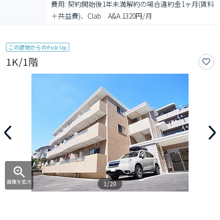
費用: 契約開始後1年未満解約の場合違約金1ヶ月(賃料
＋共益費)、Clab　A&A 1320円/月
この建物からのPick Up
1K/1階
画像を拡大
1/20