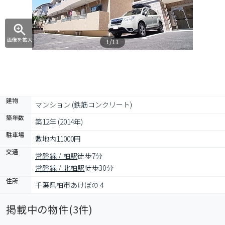
画像を拡大
1/11
建物
マンション (鉄筋コンクリート)
築年数
築12年 (2014年)
駐車場
敷地内11000円
交通
常磐線 / 柏駅
徒歩7分
常磐線 / 北柏駅
徒歩30分
住所
千葉県柏市あけぼの４
掲載中の物件(
3
件)