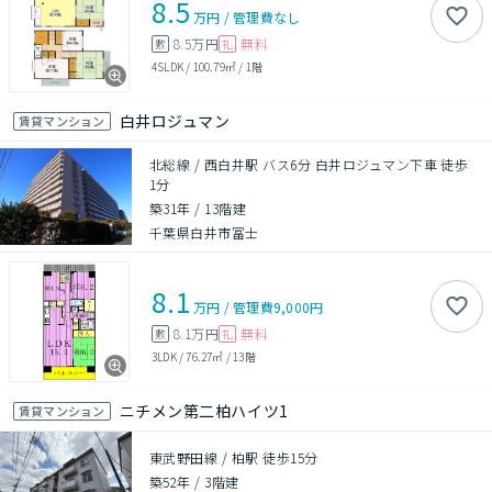
8.5
万円
/
管理費
なし
8.5万円
無料
敷
礼
4SLDK
/
100.79㎡
/
1階
白井ロジュマン
賃貸マンション
北総線 / 西白井駅 バス6分 白井ロジュマン下車 徒歩
1分
築31年
/
13階建
千葉県白井市冨士
8.1
万円
/
管理費
9,000円
8.1万円
無料
敷
礼
3LDK
/
76.27㎡
/
13階
ニチメン第二柏ハイツ1
賃貸マンション
東武野田線 / 柏駅 徒歩15分
築52年
/
3階建