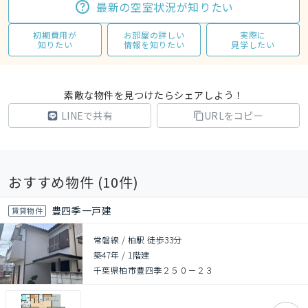
最新の空室状況が知りたい
初期費用が
お部屋の詳しい
実際に
知りたい
情報を知りたい
見学したい
素敵な物件を見つけたらシェアしよう！
LINEで共有
URLをコピー
おすすめ物件 (
10
件)
豊四季一戸建
賃貸物件
常磐線 / 柏駅 徒歩33分
築47年
/
1階建
千葉県柏市豊四季２５０－２３