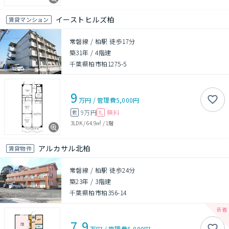
イーストヒルズ柏
賃貸マンション
常磐線 / 柏駅 徒歩17分
築31年
/
4階建
千葉県柏市柏1275-5
9
万円
/
管理費
5,000円
9万円
無料
敷
礼
3LDK
/
64.9㎡
/
1階
アルカサル北柏
賃貸物件
常磐線 / 柏駅 徒歩24分
築23年
/
3階建
千葉県柏市柏356-14
7.9
万円
/
管理費
5,000円