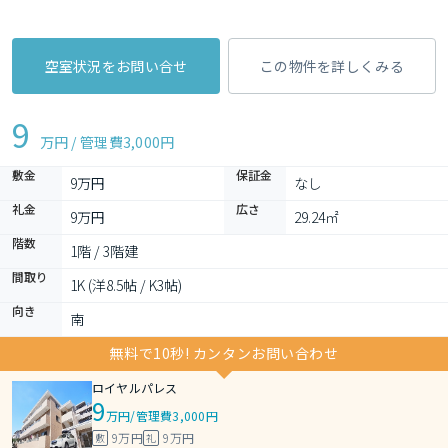
空室状況をお問い合せ
この物件を詳しくみる
9
万円 / 管理費
3,000円
敷金
保証金
9万円
なし
礼金
広さ
9万円
29.24㎡
階数
1階 / 3階建
間取り
1K (洋8.5帖 / K3帖)
向き
南
無料で10秒! カンタンお問い合わせ
ロイヤルパレス
9
万円
/
管理費3,000円
9万円
9万円
敷
礼