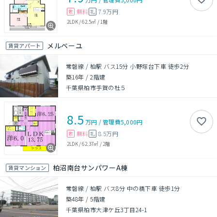
無料
7.9万円
敷
礼
2LDK
/
62.5㎡
/
1階
メルベーユ
賃貸アパート
常磐線 / 柏駅 バス15分 小野塚台下車 徒歩2分
築16年
/
2階建
千葉県柏市手賀の杜５
8.5
万円
/
管理費
5,000円
無料
8.5万円
敷
礼
2LDK
/
62.37㎡
/
2階
柏沼南台サンパワーA棟
賃貸マンション
常磐線 / 柏駅 バス8分 中の橋下車 徒歩1分
築48年
/
5階建
千葉県柏市大津ケ丘3丁目24-1