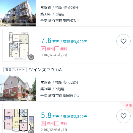
常磐線 / 柏駅 徒歩20分
築33年
/
3階建
千葉県柏市篠籠田478-1
7.6
万円
/
管理費
3,000円
無料
無料
敷
礼
3LDK
/
66.43㎡
/
2階
ツインズユウカA
賃貸アパート
常磐線 / 柏駅 徒歩28分
築26年
/
2階建
千葉県柏市篠籠田997-1
5.8
万円
/
管理費
2,800円
無料
無料
敷
礼
2LDK
/
65.98㎡
/
1階