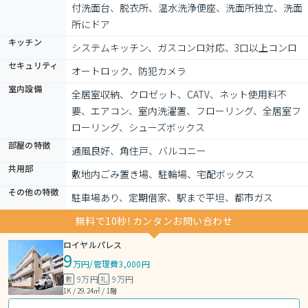
付洗面台、脱衣所、温水洗浄便座、洗面所独立、洗面
所にドア
キッチン
システムキッチン、ガスコンロ対応、3口以上コンロ
セキュリティ
オートロック、防犯カメラ
室内設備
全居室収納、クロゼット、CATV、ネット使用料不
要、エアコン、室内洗濯置、フローリング、全居室フ
ローリング、シューズボックス
部屋の特徴
通風良好、角住戸、バルコニー
共用部
敷地内ごみ置き場、駐輪場、宅配ボックス
その他の特徴
駐車場あり、定期借家、駅まで平坦、都市ガス
無料で10秒! カンタンお問い合わせ
ロイヤルパレス
9
万円
/
管理費3,000円
9万円
9万円
敷
礼
1K / 29.24㎡ / 1階