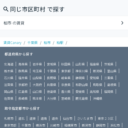
同じ市区町村 で探す
柏市 の賃貸
賃貸Canary
/
千葉県
/
柏市
/
柏駅
/
都道府県から探す
北海道
青森県
岩手県
宮城県
秋田県
山形県
福島県
茨城県
栃木県
群馬県
埼玉県
千葉県
東京都
神奈川県
新潟県
富山県
石川県
福井県
山梨県
長野県
岐阜県
静岡県
愛知県
三重県
滋賀県
京都府
大阪府
兵庫県
奈良県
和歌山県
鳥取県
島根県
岡山県
広島県
山口県
徳島県
香川県
愛媛県
高知県
福岡県
佐賀県
長崎県
熊本県
大分県
宮崎県
鹿児島県
沖縄県
政令指定都市から探す
札幌市
道北
道東
道南
道央
仙台市
さいたま市
東京２３区
東京市部
千葉市
横浜市
川崎市
相模原市
新潟市
静岡市
浜松市