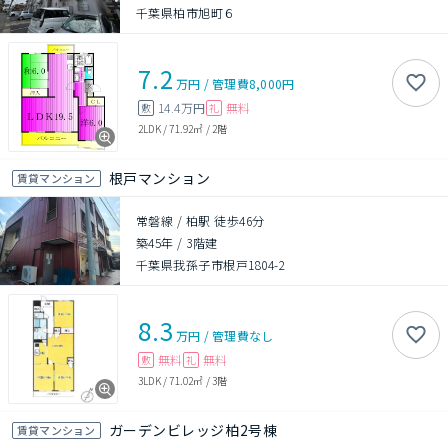
千葉県柏市旭町６
7.2
万円
/
管理費
8,000円
14.4万円
無料
敷
礼
2LDK
/
71.92㎡
/
2階
根戸マンション
賃貸マンション
常磐線 / 柏駅 徒歩46分
築45年
/
3階建
千葉県我孫子市根戸1804-2
8.3
万円
/
管理費
なし
無料
無料
敷
礼
3LDK
/
71.02㎡
/
3階
ガーデンビレッジ柏2号棟
賃貸マンション