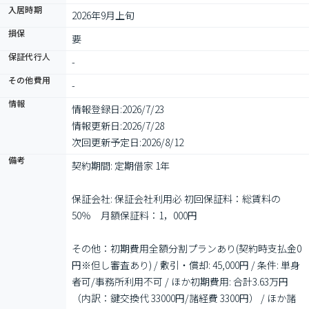
入居時期
2026年9月上旬
損保
要
保証代行人
-
その他費用
-
情報
情報登録日:
2026/7/23
情報更新日:
2026/7/28
次回更新予定日:
2026/8/12
備考
契約期間: 定期借家 1年

保証会社: 保証会社利用必 初回保証料：総賃料の
50％　月額保証料：1，000円

その他：初期費用全額分割プランあり(契約時支払金0
円※但し審査あり) / 敷引・償却: 45,000円 / 条件: 単身
者可/事務所利用不可 / ほか初期費用: 合計3.63万円
（内訳：鍵交換代 33000円/諸経費 3300円） / ほか諸