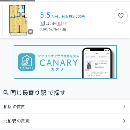
5.5
万円
/
管理費
5,000円
11万円
無料
敷
礼
3LDK
/
59.74㎡
/
1階
同じ最寄り駅 で探す
柏駅 の賃貸
北柏駅 の賃貸