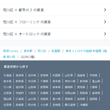
荒川区 × 都市ガス の賃貸
荒川区 × フローリング の賃貸
荒川区 × オートロック の賃貸
賃貸Canary
/
東京都
/
荒川区
/
町屋駅
/
東京メトロ千代田線 町屋駅 3階
建 築13年
/
(1LDK/1階)
都道府県から探す
北海道
青森県
岩手県
宮城県
秋田県
山形県
福島県
茨城県
栃木県
群馬県
埼玉県
千葉県
東京都
神奈川県
新潟県
富山県
石川県
福井県
山梨県
長野県
岐阜県
静岡県
愛知県
三重県
滋賀県
京都府
大阪府
兵庫県
奈良県
和歌山県
鳥取県
島根県
岡山県
広島県
山口県
徳島県
香川県
愛媛県
高知県
福岡県
佐賀県
長崎県
熊本県
大分県
宮崎県
鹿児島県
沖縄県