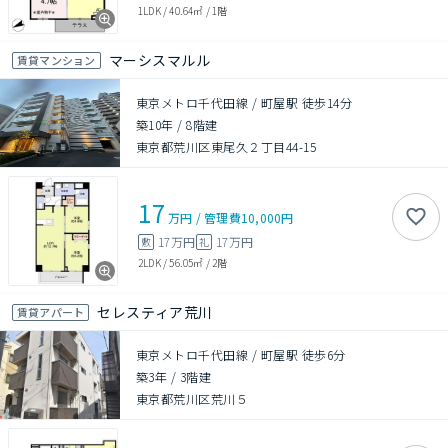
1LDK
/
40.64㎡
/
1階
マーシスマルル
賃貸マンション
東京メトロ千代田線 / 町屋駅 徒歩14分
築10年
/
8階建
東京都荒川区東尾久２丁目44-15
17
万円
/
管理費
10,000円
17万円
17万円
敷
礼
2LDK
/
56.05㎡
/
2階
セレスティア荒川
賃貸アパート
東京メトロ千代田線 / 町屋駅 徒歩6分
築3年
/
3階建
東京都荒川区荒川５