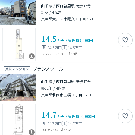
山手線 / 西日暮里駅 徒歩12分
新築
/
4階建
東京都荒川区東尾久１丁目32-10
14.5
万円
/
管理費
9,000円
14.5万円
14.5万円
敷
礼
ワンルーム
/
38.67㎡
/
3階
ブランノワール
賃貸マンション
山手線 / 西日暮里駅 徒歩17分
築12年
/
4階建
東京都北区東田端２丁目16-11
14.7
万円
/
管理費
10,000円
14.7万円
14.7万円
敷
礼
1SLDK
/
45.62㎡
/
4階