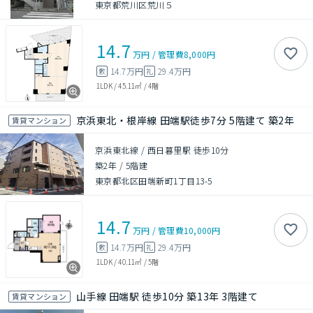
東京都荒川区荒川５
14.7
万円
/
管理費
8,000円
14.7万円
29.4万円
敷
礼
1LDK
/
45.11㎡
/
4階
京浜東北・根岸線 田端駅徒歩7分 5階建て 築2年
賃貸マンション
京浜東北線 / 西日暮里駅 徒歩10分
築2年
/
5階建
東京都北区田端新町1丁目13-5
14.7
万円
/
管理費
10,000円
14.7万円
29.4万円
敷
礼
1LDK
/
40.11㎡
/
5階
山手線 田端駅 徒歩10分 築13年 3階建て
賃貸マンション