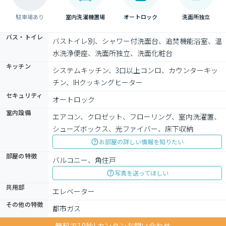
駐車場あり
室内洗濯機置場
オートロック
洗面所独立
バス・トイレ
バストイレ別、シャワー付洗面台、追焚機能浴室、温
水洗浄便座、洗面所独立、洗面化粧台
キッチン
システムキッチン、3口以上コンロ、カウンターキッ
チン、IHクッキングヒーター
セキュリティ
オートロック
室内設備
エアコン、クロゼット、フローリング、室内洗濯置、
シューズボックス、光ファイバー、床下収納
お部屋の詳しい情報を知りたい
部屋の特徴
バルコニー、角住戸
写真を送ってほしい
共用部
エレベーター
その他の特徴
都市ガス
無料で10秒! カンタンお問い合わせ