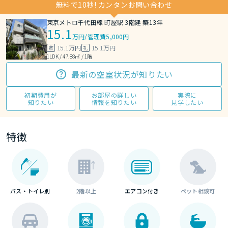
無料で10秒! カンタンお問い合わせ
東京メトロ千代田線 町屋駅 3階建 築13年
15.1
万円
/
管理費5,000円
15.1万円
15.1万円
敷
礼
1LDK / 47.88㎡ / 1階
最新の空室状況が知りたい
初期費用が
お部屋の詳しい
実際に
知りたい
情報を知りたい
見学したい
特徴
バス・トイレ別
2階以上
エアコン付き
ペット相談可