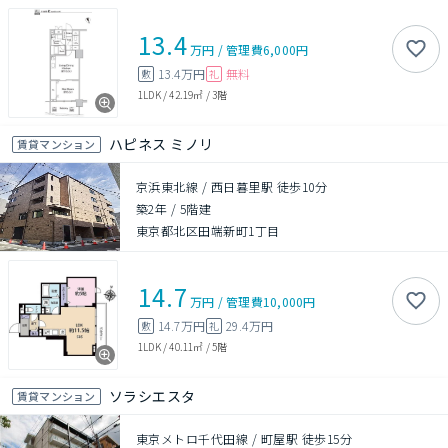
13.4
万円
/
管理費
6,000円
13.4万円
無料
敷
礼
1LDK
/
42.19㎡
/
3階
ハピネス ミノリ
賃貸マンション
京浜東北線 / 西日暮里駅 徒歩10分
築2年
/
5階建
東京都北区田端新町1丁目
14.7
万円
/
管理費
10,000円
14.7万円
29.4万円
敷
礼
1LDK
/
40.11㎡
/
5階
ソラシエスタ
賃貸マンション
東京メトロ千代田線 / 町屋駅 徒歩15分