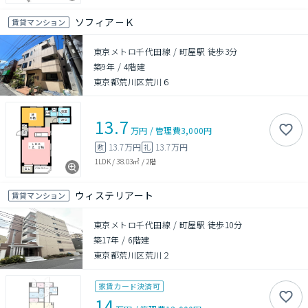
ソフィア－Ｋ
賃貸マンション
東京メトロ千代田線 / 町屋駅 徒歩3分
築9年
/
4階建
東京都荒川区荒川６
13.7
万円
/
管理費
3,000円
13.7万円
13.7万円
敷
礼
1LDK
/
38.03㎡
/
2階
ウィステリアート
賃貸マンション
東京メトロ千代田線 / 町屋駅 徒歩10分
築17年
/
6階建
東京都荒川区荒川２
家賃カード決済可
14