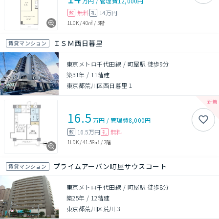
万円
/
管理費
12,000円
無料
14万円
敷
礼
1LDK
/
40㎡
/
3階
ＩＳＭ西日暮里
賃貸マンション
東京メトロ千代田線 / 町屋駅 徒歩9分
築31年
/
11階建
東京都荒川区西日暮里１
16.5
万円
/
管理費
8,000円
16.5万円
無料
敷
礼
1LDK
/
41.58㎡
/
2階
プライムアーバン町屋サウスコート
賃貸マンション
東京メトロ千代田線 / 町屋駅 徒歩8分
築25年
/
12階建
東京都荒川区荒川３