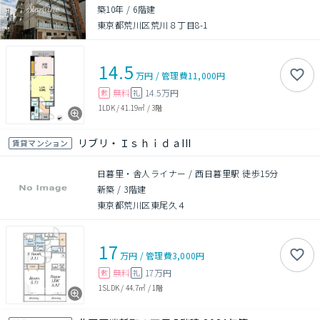
築10年
/
6階建
東京都荒川区荒川８丁目8-1
14.5
万円
/
管理費
11,000円
無料
14.5万円
敷
礼
1LDK
/
41.19㎡
/
3階
リブリ・ＩｓｈｉｄａIII
賃貸マンション
日暮里・舎人ライナー / 西日暮里駅 徒歩15分
新築
/
3階建
東京都荒川区東尾久４
17
万円
/
管理費
3,000円
無料
17万円
敷
礼
1SLDK
/
44.7㎡
/
1階