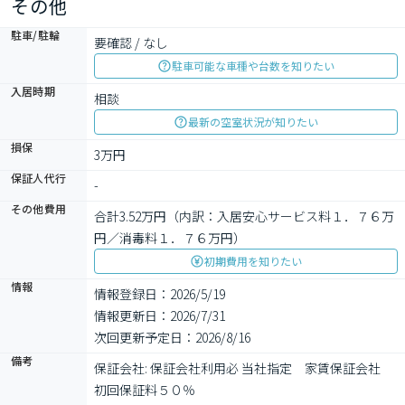
その他
駐車/駐輪
要確認 / なし
駐車可能な車種や台数を知りたい
入居時期
相談
最新の空室状況が知りたい
損保
3万円
保証人代行
-
その他費用
合計3.52万円（内訳：入居安心サービス料１．７６万
円／消毒料１．７６万円）
初期費用を知りたい
情報
情報登録日：2026/5/19
情報更新日：2026/7/31
次回更新予定日：2026/8/16
備考
保証会社: 保証会社利用必 当社指定　家賃保証会社　
初回保証料５０％
