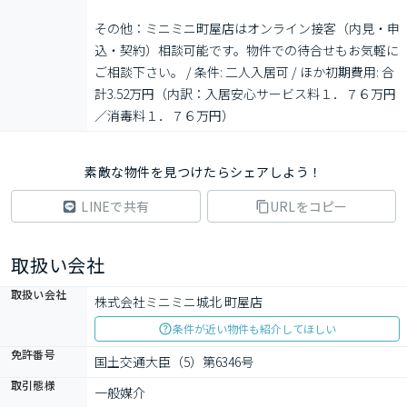
その他：ミニミニ町屋店はオンライン接客（内見・申
込・契約）相談可能です。物件での待合せもお気軽に
ご相談下さい。 / 条件: 二人入居可 / ほか初期費用: 合
計3.52万円（内訳：入居安心サービス料１．７６万円
／消毒料１．７６万円）
素敵な物件を見つけたらシェアしよう！
LINEで共有
URLをコピー
取扱い会社
取扱い会社
株式会社ミニミニ城北 町屋店
条件が近い物件も紹介してほしい
免許番号
国土交通大臣（5）第6346号
取引態様
一般媒介