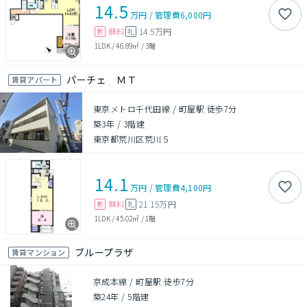
14.5
万円
/
管理費
6,000円
無料
14.5万円
敷
礼
1LDK
/
46.89㎡
/
3階
パーチェ ＭＴ
賃貸アパート
東京メトロ千代田線 / 町屋駅 徒歩7分
築3年
/
3階建
東京都荒川区荒川５
14.1
万円
/
管理費
4,100円
無料
21.15万円
敷
礼
1LDK
/
45.02㎡
/
1階
ブループラザ
賃貸マンション
京成本線 / 町屋駅 徒歩7分
築24年
/
5階建