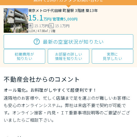
東京メトロ千代田線 町屋駅 3階建 築13年
15.1
万円
/
管理費5,000円
15.1万円
15.1万円
敷
礼
1LDK / 47.88㎡ / 1階
最新の空室状況が知りたい
初期費用が
お部屋の詳しい
実際に
知りたい
情報を知りたい
見学したい
不動産会社からのコメント
オール電化。お料理がしやすくて超便利です！
遠隔地のお客様や、忙しく店舗まで足を運ぶのが難しいお客様に
も安心のオンラインシステム。弊社は来店不要で契約が可能で
す。オンライン接客・内見・ＩＴ重要事項説明等のご要望がござ
いましたらご相談下さい。