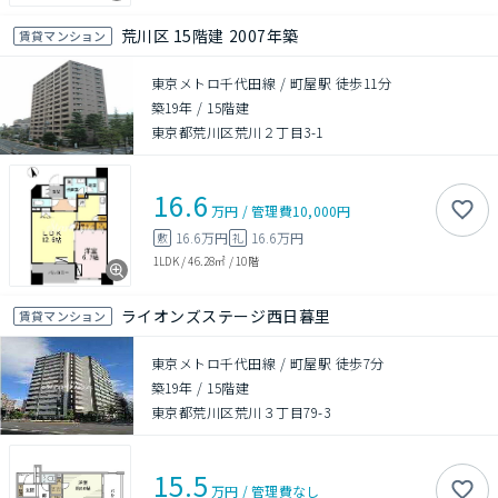
荒川区 15階建 2007年築
賃貸マンション
東京メトロ千代田線 / 町屋駅 徒歩11分
築19年
/
15階建
東京都荒川区荒川２丁目3-1
16.6
万円
/
管理費
10,000円
16.6万円
16.6万円
敷
礼
1LDK
/
46.28㎡
/
10階
ライオンズステージ西日暮里
賃貸マンション
東京メトロ千代田線 / 町屋駅 徒歩7分
築19年
/
15階建
東京都荒川区荒川３丁目79-3
15.5
万円
/
管理費
なし