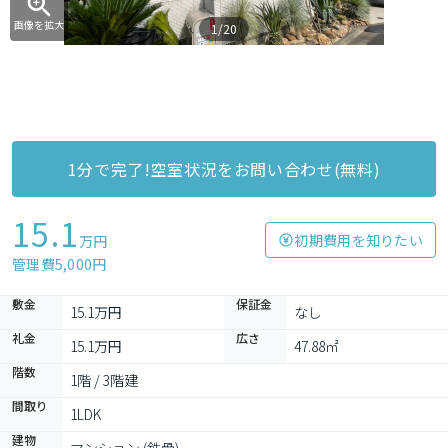
画像を拡大
1/20
1分で完了!空室状況をお問い合わせ(無料)
15.1
初期費用を知りたい
万円
管理費5,000円
敷金
保証金
15.1万円
なし
礼金
広さ
15.1万円
47.88㎡
階数
1階 / 3階建
間取り
1LDK
建物