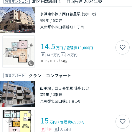
北区田端新町１丁目 5階建 2024年築
賃貸マンション
京浜東北線 / 西日暮里駅 徒歩10分
築2年
/
5階建
東京都北区田端新町１丁目
14.5
万円
/
管理費
10,000円
14.5万円
29万円
敷
礼
1LDK
/
40.11㎡
/
4階
グラン コンフォート
賃貸アパート
山手線 / 西日暮里駅 徒歩10分
築9年
/
3階建
東京都北区田端1丁目1-8
15
万円
/
管理費
6,500円
無料
30万円
敷
礼