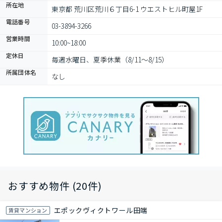
所在地
東京都 荒川区荒川６丁目6-1 ウエストヒル町屋1F
電話番号
03-3894-3266
営業時間
10:00~18:00
定休日
毎週水曜日、夏季休業（8/11～8/15）
所属団体名
なし
おすすめ物件 (20件)
エポックヴィクトワール田端
賃貸マンション