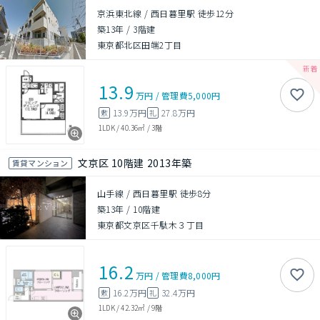
京浜東北線 / 西日暮里駅 徒歩12分
築13年
/
3階建
東京都北区田端2丁目
13.9
万円
/
管理費
5,000円
13.9万円
27.8万円
敷
礼
1LDK
/
40.36㎡
/
3階
文京区 10階建 2013年築
賃貸マンション
山手線 / 西日暮里駅 徒歩8分
築13年
/
10階建
東京都文京区千駄木３丁目
16.2
万円
/
管理費
8,000円
16.2万円
32.4万円
敷
礼
1LDK
/
42.32㎡
/
9階