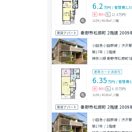
6.2
万円
/
管理費
2,3
無料
12.4万円
敷
礼
1LDK
/
46.06㎡
/
1階
秦野市松原町 2階建 2009
賃貸アパート
小田急小田原線 / 渋沢駅
築17年
/
2階建
神奈川県秦野市松原町5番
家賃カード決済可
6.35
万円
/
管理費
3
無料
6.35万円
敷
礼
1LDK
/
40.81㎡
/
1階
秦野市松原町 2階建 2009
賃貸アパート
小田急小田原線 / 渋沢駅
築17年
/
2階建