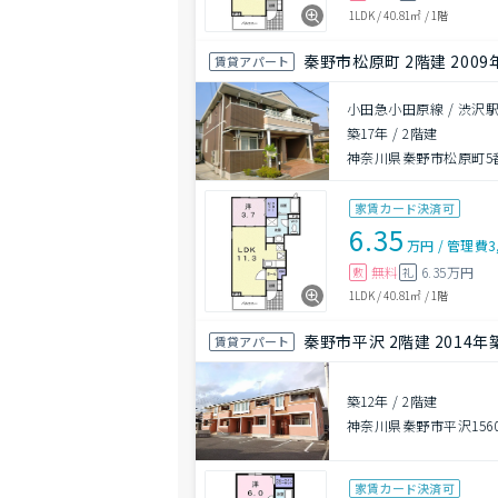
1LDK
/
40.81㎡
/
1階
秦野市松原町 2階建 2009
賃貸アパート
小田急小田原線 / 渋沢駅
築17年
/
2階建
神奈川県秦野市松原町5番
家賃カード決済可
6.35
万円
/
管理費
3
無料
6.35万円
敷
礼
1LDK
/
40.81㎡
/
1階
秦野市平沢 2階建 2014年
賃貸アパート
築12年
/
2階建
神奈川県秦野市平沢156
家賃カード決済可