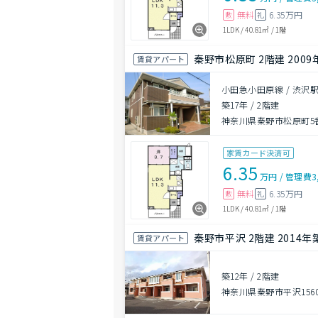
無料
6.35万円
敷
礼
1LDK
/
40.81㎡
/
1階
秦野市松原町 2階建 2009
賃貸アパート
小田急小田原線 / 渋沢駅
築17年
/
2階建
神奈川県秦野市松原町5番
家賃カード決済可
6.35
万円
/
管理費
3
無料
6.35万円
敷
礼
1LDK
/
40.81㎡
/
1階
秦野市平沢 2階建 2014年
賃貸アパート
築12年
/
2階建
神奈川県秦野市平沢156