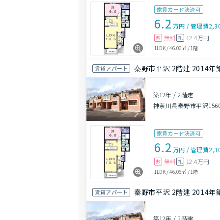
家賃カード決済可
6.2
万円
/
管理費
2,3
無料
12.4万円
敷
礼
1LDK
/
46.06㎡
/
1階
秦野市平沢 2階建 2014年
賃貸アパート
築12年
/
2階建
神奈川県秦野市平沢156
家賃カード決済可
6.2
万円
/
管理費
2,3
無料
12.4万円
敷
礼
1LDK
/
46.06㎡
/
1階
秦野市平沢 2階建 2014年
賃貸アパート
築12年
/
2階建