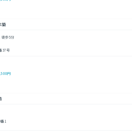
年築
 徒歩5分
37号
,500円
築
0番1