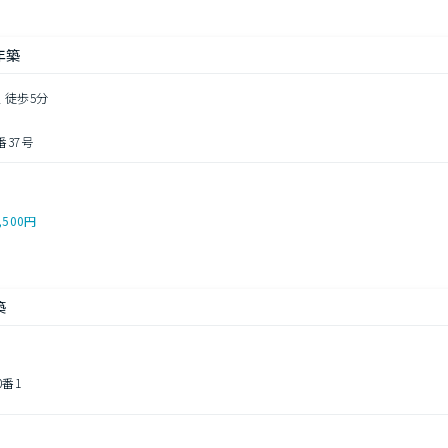
年築
 徒歩5分
37号
,500円
築
0番1