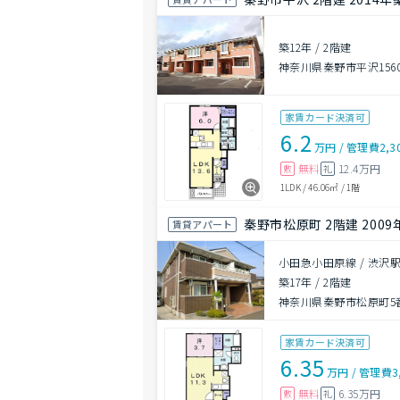
築12年
/
2階建
神奈川県秦野市平沢156
家賃カード決済可
6.2
万円
/
管理費
2,3
無料
12.4万円
敷
礼
1LDK
/
46.06㎡
/
1階
秦野市松原町 2階建 2009
賃貸アパート
小田急小田原線 / 渋沢駅
築17年
/
2階建
神奈川県秦野市松原町5番
家賃カード決済可
6.35
万円
/
管理費
3
無料
6.35万円
敷
礼