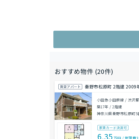
おすすめ物件 (20件)
秦野市松原町 2階建 2009
賃貸アパート
小田急小田原線 / 渋沢駅
築17年
/
2階建
神奈川県秦野市松原町5番
家賃カード決済可
6.35
万円
/
管理費
3