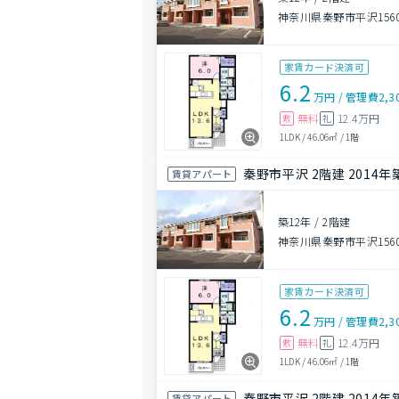
神奈川県秦野市平沢156
家賃カード決済可
6.2
万円
/
管理費
2,3
無料
12.4万円
敷
礼
1LDK
/
46.06㎡
/
1階
秦野市平沢 2階建 2014年
賃貸アパート
築12年
/
2階建
神奈川県秦野市平沢156
家賃カード決済可
6.2
万円
/
管理費
2,3
無料
12.4万円
敷
礼
1LDK
/
46.06㎡
/
1階
秦野市平沢 2階建 2014年
賃貸アパート