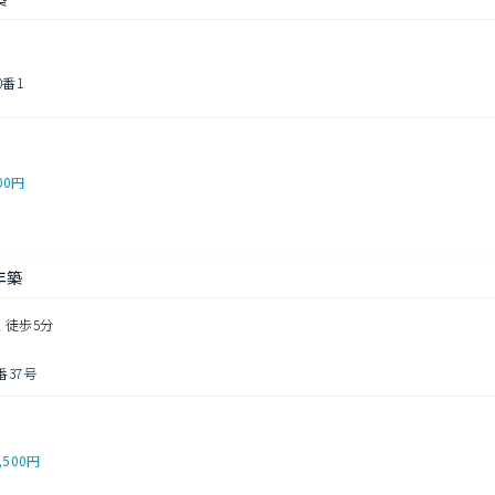
0番1
00円
年築
 徒歩5分
37号
,500円