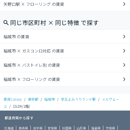
矢野口駅 × フローリング の賃貸
同じ市区町村 × 同じ特徴 で探す
稲城市 の賃貸
稲城市 × ガスコンロ対応 の賃貸
稲城市 × バストイレ別 の賃貸
稲城市 × フローリング の賃貸
賃貸Canary
/
東京都
/
稲城市
/
京王よみうりランド駅
/
メルヴェー
ユ
/
(2LDK/1階)
都道府県から探す
北海道
青森県
岩手県
宮城県
秋田県
山形県
福島県
茨城県