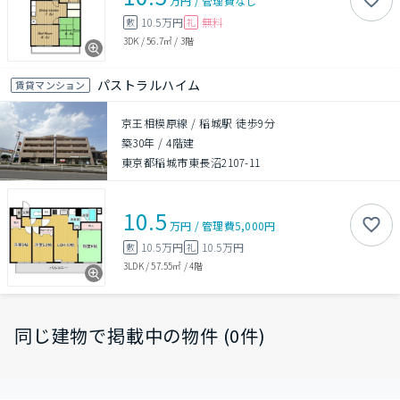
万円
/
管理費
なし
10.5万円
無料
敷
礼
3DK
/
56.7㎡
/
3階
パストラルハイム
賃貸マンション
京王相模原線 / 稲城駅 徒歩9分
築30年
/
4階建
東京都稲城市東長沼2107-11
10.5
万円
/
管理費
5,000円
10.5万円
10.5万円
敷
礼
3LDK
/
57.55㎡
/
4階
同じ建物で掲載中の物件 (0件)