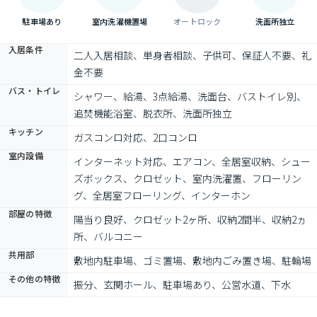
駐車場あり
室内洗濯機置場
オートロック
洗面所独立
入居条件
二人入居相談、単身者相談、子供可、保証人不要、礼
金不要
バス・トイレ
シャワー、給湯、3点給湯、洗面台、バストイレ別、
追焚機能浴室、脱衣所、洗面所独立
キッチン
ガスコンロ対応、2口コンロ
室内設備
インターネット対応、エアコン、全居室収納、シュー
ズボックス、クロゼット、室内洗濯置、フローリン
グ、全居室フローリング、インターホン
部屋の特徴
陽当り良好、クロゼット2ヶ所、収納2間半、収納2ヵ
所、バルコニー
共用部
敷地内駐車場、ゴミ置場、敷地内ごみ置き場、駐輪場
その他の特徴
振分、玄関ホール、駐車場あり、公営水道、下水