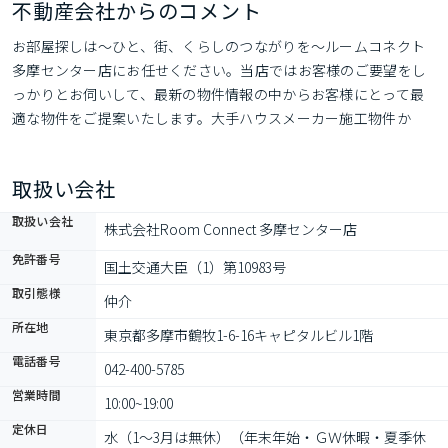
不動産会社からのコメント
お部屋探しは～ひと、街、くらしのつながりを～ルームコネクト
多摩センター店にお任せください。当店ではお客様のご要望をし
っかりとお伺いして、最新の物件情報の中からお客様にとって最
適な物件をご提案いたします。大手ハウスメーカー施工物件か
ら、昔ながらの地元の不動産屋さんの物件までお任せください！
ご入居に向けて、引っ越し業者さんのご紹介やネットの接続サポ
取扱い会社
ートなど素敵な新生活につながるお手伝いもしていきます。
取扱い会社
株式会社Room Connect 多摩センター店
免許番号
国土交通大臣（1）第10983号
取引態様
仲介
所在地
東京都多摩市鶴牧1-6-16キャピタルビル1階
電話番号
042-400-5785
営業時間
10:00~19:00
定休日
水（1～3月は無休）（年末年始・ＧＷ休暇・夏季休