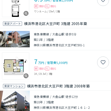
万円
/
管理費
2,000円
無料
無料
敷
礼
ワンルーム
/
19㎡
/
1階
横浜市港北区大豆戸町 3階建 2005年築
賃貸アパート
東急東横線 / 大倉山駅 徒歩5分
築21年
/
3階建
神奈川県横浜市港北区大豆戸町598-1
7
万円
/
管理費
5,000円
無料
無料
敷
礼
1K
/
19.3㎡
/
3階
横浜市港北区大豆戸町 3階建 2008年築
賃貸マンション
東急東横線 / 大倉山駅 徒歩12分
築18年
/
3階建
神奈川県横浜市港北区大豆戸町１６１-２