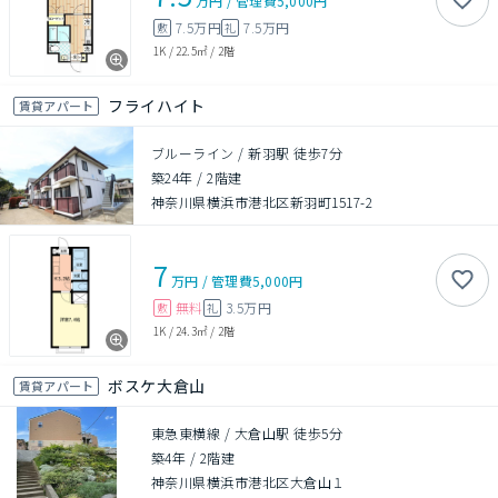
万円
/
管理費
5,000円
7.5万円
7.5万円
敷
礼
1K
/
22.5㎡
/
2階
フライハイト
賃貸アパート
ブルーライン / 新羽駅 徒歩7分
築24年
/
2階建
神奈川県横浜市港北区新羽町1517-2
7
万円
/
管理費
5,000円
無料
3.5万円
敷
礼
1K
/
24.3㎡
/
2階
ボスケ大倉山
賃貸アパート
東急東横線 / 大倉山駅 徒歩5分
築4年
/
2階建
神奈川県横浜市港北区大倉山１