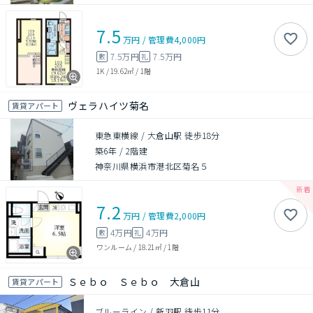
7.5
万円
/
管理費
4,000円
7.5万円
7.5万円
敷
礼
1K
/
19.62㎡
/
1階
ヴェラハイツ菊名
賃貸アパート
東急東横線 / 大倉山駅 徒歩18分
築6年
/
2階建
神奈川県横浜市港北区菊名５
7.2
万円
/
管理費
2,000円
4万円
4万円
敷
礼
ワンルーム
/
18.21㎡
/
1階
Ｓｅｂｏ Ｓｅｂｏ 大倉山
賃貸アパート
ブルーライン / 新羽駅 徒歩11分