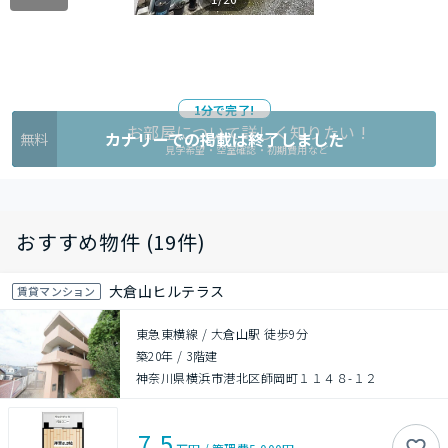
1分で完了!
お部屋について詳しく知りたい !
カナリーでの掲載は終了しました
無料
見学希望・空室確認・初期費用など
おすすめ物件 (19件)
大倉山ヒルテラス
賃貸マンション
東急東横線 / 大倉山駅 徒歩9分
築20年
/
3階建
神奈川県横浜市港北区師岡町１１４８-１２
7.5