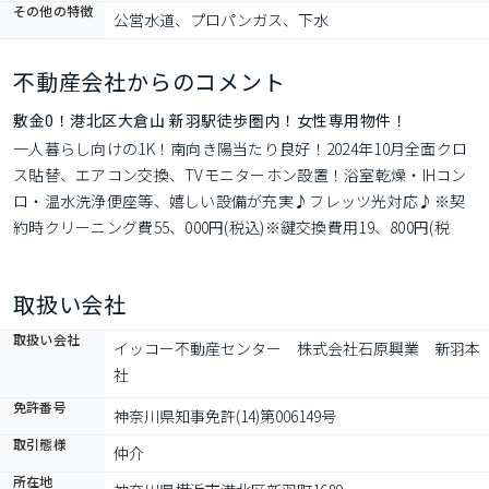
その他の特徴
公営水道、プロパンガス、下水
不動産会社からのコメント
敷金0！港北区大倉山 新羽駅徒歩圏内！女性専用物件！
一人暮らし向けの1K！南向き陽当たり良好！2024年10月全面クロ
ス貼替、エアコン交換、TVモニターホン設置！浴室乾燥・IHコン
ロ・温水洗浄便座等、嬉しい設備が充実♪フレッツ光対応♪※契
約時クリーニング費55、000円(税込)※鍵交換費用19、800円(税
込)〜 要。※毎月のお支払いには口座振替手数料330円要。※更新
時、更新料として新賃料の1ヶ月分と更新手続料11、000円要。
取扱い会社
取扱い会社
イッコー不動産センター　株式会社石原興業　新羽本
社
免許番号
神奈川県知事免許(14)第006149号
取引態様
仲介
所在地