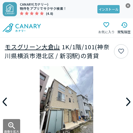
CANARY(カナリー)
物件をアプリでサクサク検索！
インストール
(4.8)
お気に入り
閲覧履歴
モスグリーン大倉山
1K/1階/101(神奈
川県横浜市港北区 / 新羽駅)の賃貸
画像を拡大
1/26