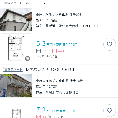
ルミエール
賃貸アパート
東急東横線 / 大倉山駅 徒歩8分
築38年
/
2階建
神奈川県横浜市港北区大曽根１丁目６-１１
6.3
万円
/
管理費
2,000円
6.3万円
無料
敷
礼
1K
/
23.18㎡
/
2階
レオパレスＰＲＯＳＰＥＲII
賃貸アパート
東急東横線 / 大倉山駅 徒歩16分
築14年
/
2階建
神奈川県横浜市港北区樽町２
7.2
万円
/
管理費
6,500円
無料
7.2万円
敷
礼