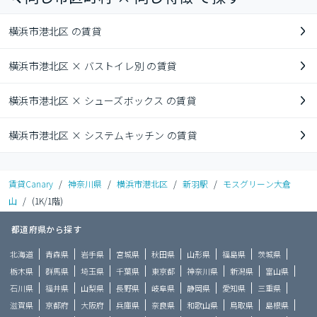
横浜市港北区 の賃貸
横浜市港北区 × バストイレ別 の賃貸
横浜市港北区 × シューズボックス の賃貸
横浜市港北区 × システムキッチン の賃貸
賃貸Canary
/
神奈川県
/
横浜市港北区
/
新羽駅
/
モスグリーン大倉
山
/
(1K/1階)
都道府県から探す
北海道
青森県
岩手県
宮城県
秋田県
山形県
福島県
茨城県
栃木県
群馬県
埼玉県
千葉県
東京都
神奈川県
新潟県
富山県
石川県
福井県
山梨県
長野県
岐阜県
静岡県
愛知県
三重県
滋賀県
京都府
大阪府
兵庫県
奈良県
和歌山県
鳥取県
島根県