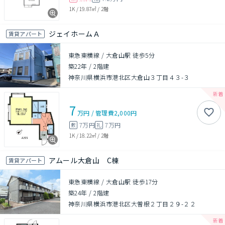
1K
/
19.87㎡
/
2階
ジェイホームＡ
賃貸アパート
東急東横線 / 大倉山駅 徒歩5分
築22年
/
2階建
神奈川県横浜市港北区大倉山３丁目４３-３
7
万円
/
管理費
2,000円
7万円
7万円
敷
礼
1K
/
18.22㎡
/
2階
アムール大倉山 C棟
賃貸アパート
東急東横線 / 大倉山駅 徒歩17分
築24年
/
2階建
神奈川県横浜市港北区大曽根２丁目２９-２２