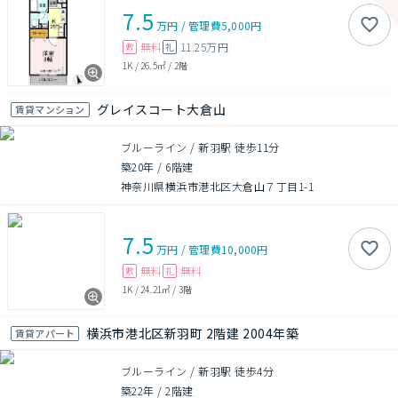
7.5
万円
/
管理費
5,000円
無料
11.25万円
敷
礼
1K
/
26.5㎡
/
2階
グレイスコート大倉山
賃貸マンション
ブルーライン / 新羽駅 徒歩11分
築20年
/
6階建
神奈川県横浜市港北区大倉山７丁目1-1
7.5
万円
/
管理費
10,000円
無料
無料
敷
礼
1K
/
24.21㎡
/
3階
横浜市港北区新羽町 2階建 2004年築
賃貸アパート
ブルーライン / 新羽駅 徒歩4分
築22年
/
2階建