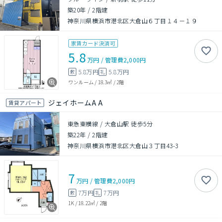
築20年
/
2階建
神奈川県横浜市港北区大倉山６丁目１４－１９
家賃カード決済可
5.8
万円
/
管理費
2,000円
5.8万円
5.8万円
敷
礼
ワンルーム
/
18.3㎡
/
2階
ジェイホームA A
賃貸アパート
東急東横線 / 大倉山駅 徒歩5分
築22年
/
2階建
神奈川県横浜市港北区大倉山３丁目43-3
7
万円
/
管理費
2,000円
7万円
7万円
敷
礼
1K
/
18.22㎡
/
2階