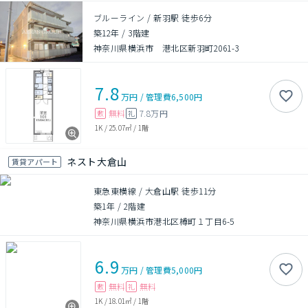
ブルーライン / 新羽駅 徒歩6分
築12年
/
3階建
神奈川県横浜市 港北区新羽町2061-3
7.8
万円
/
管理費
6,500円
無料
7.8万円
敷
礼
1K
/
25.07㎡
/
1階
ネスト大倉山
賃貸アパート
東急東横線 / 大倉山駅 徒歩11分
築1年
/
2階建
神奈川県横浜市港北区樽町１丁目6-5
6.9
万円
/
管理費
5,000円
無料
無料
敷
礼
1K
/
18.01㎡
/
1階