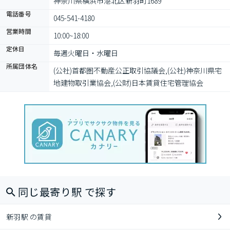
神奈川県横浜市港北区新羽町1689
電話番号
045-541-4180
営業時間
10:00~18:00
定休日
毎週火曜日・水曜日
所属団体名
(公社)首都圏不動産公正取引協議会,(公社)神奈川県宅
地建物取引業協会,(公財)日本賃貸住宅管理協会
同じ最寄り駅 で探す
新羽駅 の賃貸