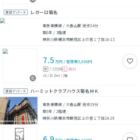
レガーロ菊名
賃貸アパート
東急東横線 / 大倉山駅 徒歩24分
築8年
/
3階建
神奈川県横浜市鶴見区上の宮１丁目16-13
7.5
万円
/
管理費
3,000円
7.5万円
無料
敷
礼
1K
/
20.29㎡
/
2階
ハーミットクラブハウス菊名ＭＫ
賃貸アパート
東急東横線 / 大倉山駅 徒歩29分
築5年
/
2階建
神奈川県横浜市鶴見区上の宮１丁目24-29
6.9