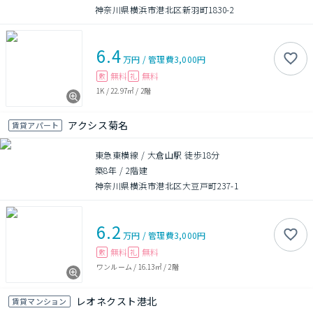
神奈川県横浜市港北区新羽町1830-2
6.4
万円
/
管理費
3,000円
無料
無料
敷
礼
1K
/
22.97㎡
/
2階
アクシス菊名
賃貸アパート
東急東横線 / 大倉山駅 徒歩18分
築8年
/
2階建
神奈川県横浜市港北区大豆戸町237-1
6.2
万円
/
管理費
3,000円
無料
無料
敷
礼
ワンルーム
/
16.13㎡
/
2階
レオネクスト港北
賃貸マンション