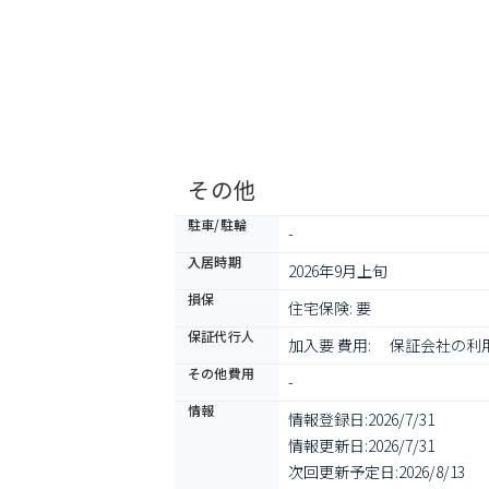
その他
駐車/駐輪
-
入居時期
2026年9月上旬
損保
住宅保険: 要
保証代行人
加入要 費用: 　保証会社の
その他費用
-
情報
情報登録日:
2026/7/31
情報更新日:
2026/7/31
次回更新予定日:
2026/8/13