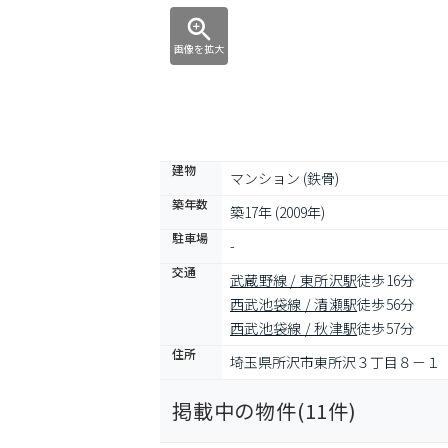
画像を拡大
建物
マンション (鉄骨)
築年数
築17年 (2009年)
駐車場
-
交通
武蔵野線 / 東所沢駅
徒歩16分
西武池袋線 / 清瀬駅
徒歩56分
西武池袋線 / 秋津駅
徒歩57分
住所
埼玉県所沢市東所沢３丁目８－１
掲載中の物件(
11
件)