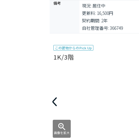
備考
現況: 居住中

更新料: 16,500円

契約期間: 2年

自社管理番号: 366749
この建物からのPick Up
1K/3階
画像を拡大