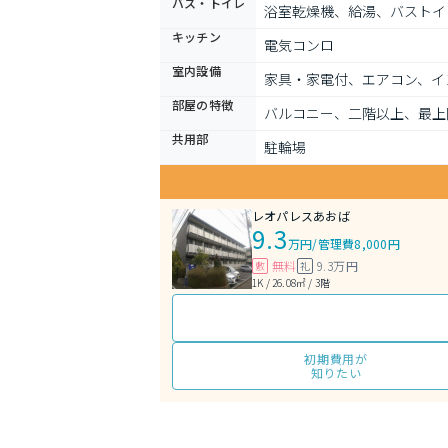
バス・トイレ
浴室乾燥機、給湯、バストイ
キッチン
電気コンロ
室内設備
家具・家電付、エアコン、イ
部屋の特徴
バルコニー、二階以上、最上
共用部
駐輪場
レオパレスあおば
9.3
万円
/
管理費8,000円
無料
9.3万円
敷
礼
1K / 26.08㎡ / 3階
初期費用が
知りたい