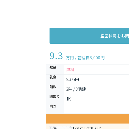
空室状況をお
9.3
万円 / 管理費
8,000円
敷金
無料
礼金
9.3万円
階数
3階 / 3階建
間取り
1K 
向き
レオパレスあおば