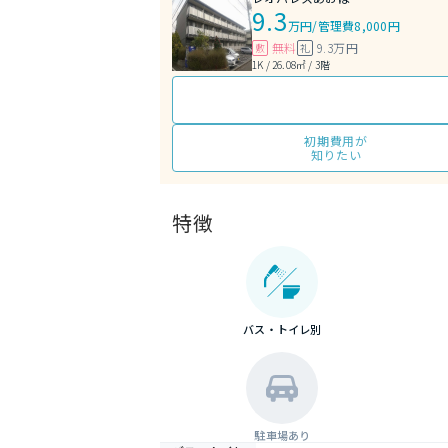
9.3
万円
/
管理費8,000円
無料
9.3万円
敷
礼
1K / 26.08㎡ / 3階
初期費用が
知りたい
特徴
バス・トイレ別
駐車場あり