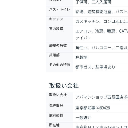
子供可、二人入居可
バス・トイレ
給湯、追焚機能浴室、バスト
キッチン
ガスキッチン、コンロ2口以
室内設備
エアコン、冷房、暖房、CA
ァイバー
部屋の特徴
角住戸、バルコニー、二階以
共用部
駐輪場
その他の特徴
都市ガス、駐車場あり
取扱い会社
取扱い会社
アパマンショップ五反田店 
免許番号
東京都知事(4)89428
取引態様
一般媒介
所在地
東京都品川区東五反田５丁目