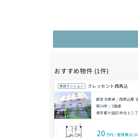
おすすめ物件 (1件)
クレッセント西馬込
賃貸マンション
都営浅草線 / 西馬込駅 
築34年
/
5階建
東京都大田区仲池上２
20
万円
/
管理費
20,0