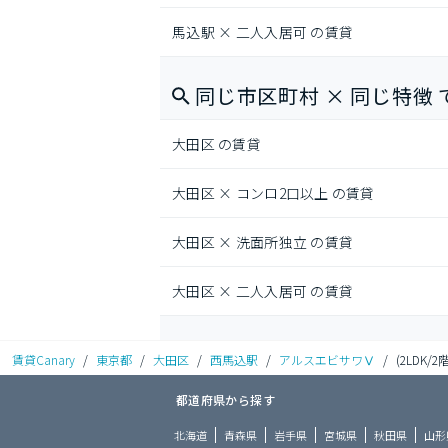
馬込駅 × 二人入居可 の賃貸
同じ市区町村 × 同じ特徴 
大田区 の賃貸
大田区 × コンロ2口以上 の賃貸
大田区 × 洗面所独立 の賃貸
大田区 × 二人入居可 の賃貸
賃貸Canary
/
東京都
/
大田区
/
西馬込駅
/
アルスエビサワⅤ
/
(2LDK/2階
都道府県から探す
北海道
青森県
岩手県
宮城県
秋田県
山形