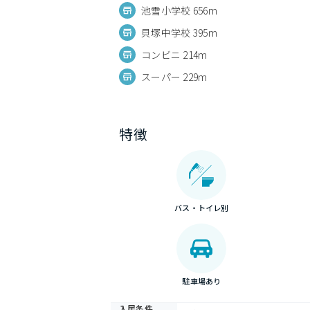
池雪小学校 656m
貝塚中学校 395m
コンビニ 214m
スーパー 229m
特徴
バス・トイレ別
駐車場あり
入居条件