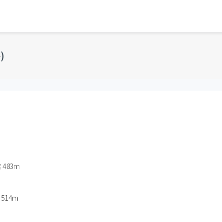
)
483m
14m