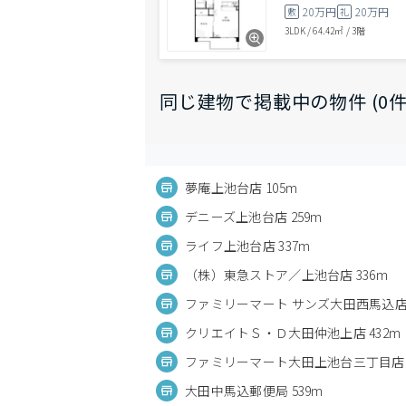
20万円
20万円
敷
礼
3LDK
/
64.42㎡
/
3階
同じ建物で掲載中の物件 (0件
夢庵上池台店 105m
デニーズ上池台店 259m
ライフ上池台店 337m
（株）東急ストア／上池台店 336m
ファミリーマート サンズ大田西馬込店 
クリエイトＳ・Ｄ大田仲池上店 432m
ファミリーマート大田上池台三丁目店 5
大田中馬込郵便局 539m