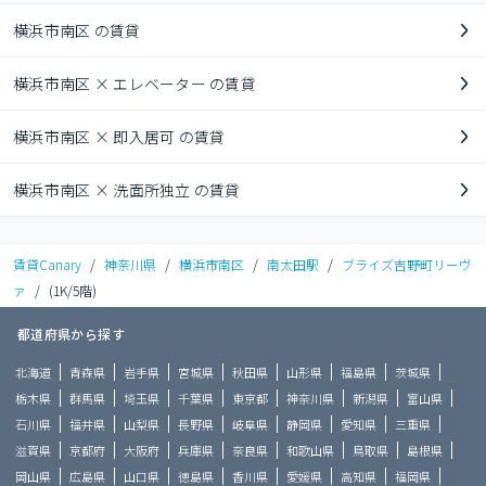
横浜市南区 の賃貸
横浜市南区 × エレベーター の賃貸
横浜市南区 × 即入居可 の賃貸
横浜市南区 × 洗面所独立 の賃貸
賃貸Canary
/
神奈川県
/
横浜市南区
/
南太田駅
/
ブライズ吉野町リーヴ
ァ
/
(1K/5階)
都道府県から探す
北海道
青森県
岩手県
宮城県
秋田県
山形県
福島県
茨城県
栃木県
群馬県
埼玉県
千葉県
東京都
神奈川県
新潟県
富山県
石川県
福井県
山梨県
長野県
岐阜県
静岡県
愛知県
三重県
滋賀県
京都府
大阪府
兵庫県
奈良県
和歌山県
鳥取県
島根県
岡山県
広島県
山口県
徳島県
香川県
愛媛県
高知県
福岡県