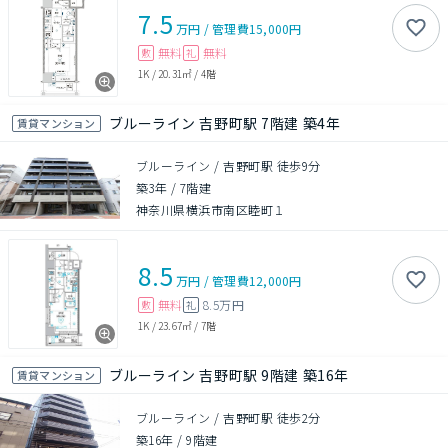
7.5
万円
/
管理費
15,000円
無料
無料
敷
礼
1K
/
20.31㎡
/
4階
ブルーライン 吉野町駅 7階建 築4年
賃貸マンション
ブルーライン / 吉野町駅 徒歩9分
築3年
/
7階建
神奈川県横浜市南区睦町１
8.5
万円
/
管理費
12,000円
無料
8.5万円
敷
礼
1K
/
23.67㎡
/
7階
ブルーライン 吉野町駅 9階建 築16年
賃貸マンション
ブルーライン / 吉野町駅 徒歩2分
築16年
/
9階建