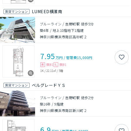
LUMEED横濱南
賃貸マンション
ブルーライン / 吉野町駅 徒歩5分
築4年
/
地上10階地下1階建
神奈川県横浜市南区高砂町２
7.95
万円
/
管理費
15,000円
無料
無料
敷
礼
1K
/
22.11㎡
/
5階
ベルグレードＹＳ
賃貸マンション
ブルーライン / 吉野町駅 徒歩2分
築16年
/
9階建
神奈川県横浜市南区新川町２
6.9