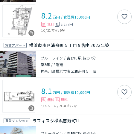
8.2
万円
/
管理費
15,000円
無料
8.2万円
敷
礼
1K
/
25.77㎡
/
9階
横浜市南区浦舟町５丁目 9階建 2023年築
賃貸アパート
ブルーライン / 吉野町駅 徒歩7分
築3年
/
9階建
神奈川県横浜市南区浦舟町５丁目
8.1
万円
/
管理費
10,000円
無料
無料
敷
礼
ワンルーム
/
21.34㎡
/
2階
ラフィスタ横浜吉野町II
賃貸マンション
ブルーライン / 吉野町駅 徒歩3分