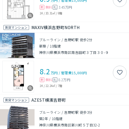
万円
/
管理費
15,000円
無料
3.45万円
敷
礼
1K
/
20.31㎡
/
8階
MAXIV横浜吉野町NORTH
賃貸マンション
ブルーライン / 吉野町駅 徒歩2分
新築
/
10階建
神奈川県横浜市南区南吉田町３丁目３０-９
8.2
万円
/
管理費
15,000円
無料
8.2万円
敷
礼
1K
/
22.24㎡
/
7階
AZEST横濱吉野町
賃貸マンション
ブルーライン / 吉野町駅 徒歩3分
築2年
/
10階建
神奈川県横浜市南区新川町５丁目32-2