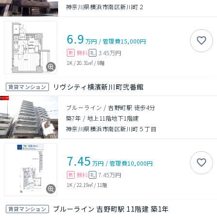
神奈川県横浜市南区新川町２
6.9
万円
/
管理費
15,000円
無料
3.45万円
敷
礼
1K
/
20.31㎡
/
8階
リヴシティ横濱新川町弐番館
賃貸マンション
ブルーライン / 吉野町駅 徒歩4分
築7年
/
地上11階地下1階建
神奈川県横浜市南区新川町５丁目
7.45
万円
/
管理費
10,000円
無料
7.45万円
敷
礼
1K
/
22.19㎡
/
11階
ブルーライン 吉野町駅 11階建 築1年
賃貸マンション