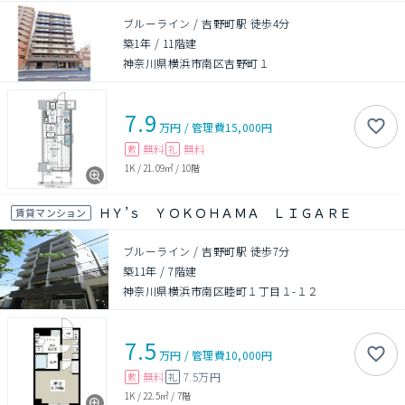
ブルーライン / 吉野町駅 徒歩4分
築1年
/
11階建
神奈川県横浜市南区吉野町１
7.9
万円
/
管理費
15,000円
無料
無料
敷
礼
1K
/
21.09㎡
/
10階
ＨＹ’ｓ ＹＯＫＯＨＡＭＡ ＬＩＧＡＲＥ
賃貸マンション
ブルーライン / 吉野町駅 徒歩7分
築11年
/
7階建
神奈川県横浜市南区睦町１丁目１-１２
7.5
万円
/
管理費
10,000円
無料
7.5万円
敷
礼
1K
/
22.5㎡
/
7階