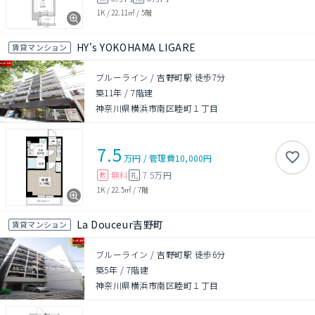
1K
/
22.11㎡
/
5階
HY's YOKOHAMA LIGARE
賃貸マンション
ブルーライン / 吉野町駅 徒歩7分
築11年
/
7階建
神奈川県横浜市南区睦町１丁目
7.5
万円
/
管理費
10,000円
無料
7.5万円
敷
礼
1K
/
22.5㎡
/
7階
La Douceur吉野町
賃貸マンション
ブルーライン / 吉野町駅 徒歩6分
築5年
/
7階建
神奈川県横浜市南区睦町１丁目