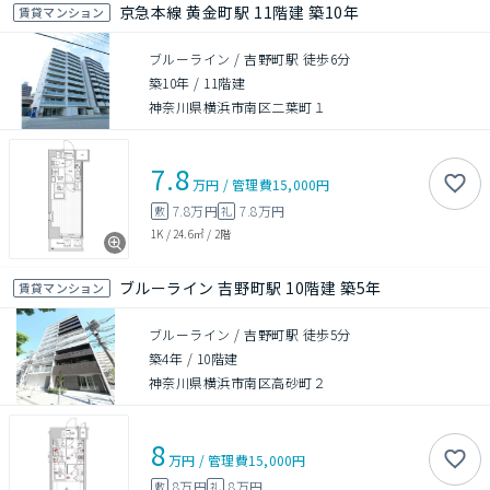
京急本線 黄金町駅 11階建 築10年
賃貸マンション
ブルーライン / 吉野町駅 徒歩6分
築10年
/
11階建
神奈川県横浜市南区二葉町１
7.8
万円
/
管理費
15,000円
7.8万円
7.8万円
敷
礼
1K
/
24.6㎡
/
2階
ブルーライン 吉野町駅 10階建 築5年
賃貸マンション
ブルーライン / 吉野町駅 徒歩5分
築4年
/
10階建
神奈川県横浜市南区高砂町２
8
万円
/
管理費
15,000円
8万円
8万円
敷
礼