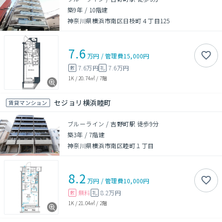
築9年
/
10階建
神奈川県横浜市南区日枝町４丁目125
7.6
万円
/
管理費
15,000円
7.6万円
7.6万円
敷
礼
1K
/
20.74㎡
/
7階
セジョリ横浜睦町
賃貸マンション
ブルーライン / 吉野町駅 徒歩9分
築3年
/
7階建
神奈川県横浜市南区睦町１丁目
8.2
万円
/
管理費
10,000円
無料
8.2万円
敷
礼
1K
/
21.04㎡
/
2階