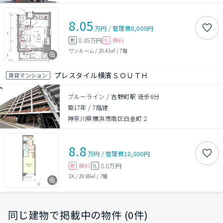
8.05
万円
/
管理費
8,000円
8.05万円
無料
敷
礼
ワンルーム
/
20.43㎡
/
7階
プレスタイル横濱ＳＯＵＴＨ
賃貸マンション
ブルーライン / 吉野町駅 徒歩6分
築17年
/
7階建
神奈川県横浜市南区白金町２
8.8
万円
/
管理費
10,000円
無料
8.8万円
敷
礼
1K
/
29.88㎡
/
7階
同じ建物で掲載中の物件 (0件)