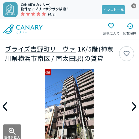
CANARY(カナリー)
物件をアプリでサクサク検索！
インストール
(4.8)
お気に入り
閲覧履歴
ブライズ吉野町リーヴァ
1K/5階(神奈
川県横浜市南区 / 南太田駅)の賃貸
画像を拡大
1/30