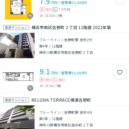
7.9
万円
/
管理費
15,000円
無料
7.9万円
敷
礼
1K
/
20.31㎡
/
4階
横浜市南区吉野町２丁目 11階建 2022年築
賃貸マンション
ブルーライン / 吉野町駅 徒歩2分
築4年
/
11階建
神奈川県横浜市南区吉野町２丁目
9.1
万円
/
管理費
10,000円
無料
無料
敷
礼
1K
/
21.9㎡
/
9階
RELUXIA TERRACE横濱吉野町
賃貸マンション
ブルーライン / 吉野町駅 徒歩4分
築3年
/
11階建
神奈川県横浜市南区高砂町２丁目