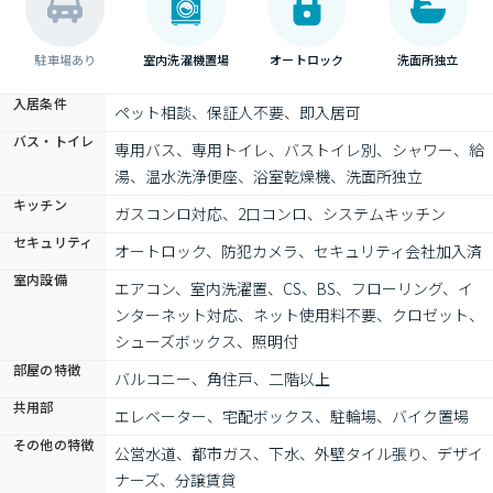
駐車場あり
室内洗濯機置場
オートロック
洗面所独立
入居条件
ペット相談、保証人不要、即入居可
バス・トイレ
専用バス、専用トイレ、バストイレ別、シャワー、給
湯、温水洗浄便座、浴室乾燥機、洗面所独立
キッチン
ガスコンロ対応、2口コンロ、システムキッチン
セキュリティ
オートロック、防犯カメラ、セキュリティ会社加入済
室内設備
エアコン、室内洗濯置、CS、BS、フローリング、イ
ンターネット対応、ネット使用料不要、クロゼット、
シューズボックス、照明付
部屋の特徴
バルコニー、角住戸、二階以上
共用部
エレベーター、宅配ボックス、駐輪場、バイク置場
その他の特徴
公営水道、都市ガス、下水、外壁タイル張り、デザイ
ナーズ、分譲賃貸