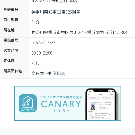
Nスマイル株式会社 本店
免許番号
神奈川県知事(1)第32684号
取引態様
仲介
所在地
神奈川県横浜市中区扇町2-4-2横浜関内京浜ビル304
電話番号
045-264-7783
営業時間
09:30~21:00
定休日
なし
所属団体名
全日本不動産協会