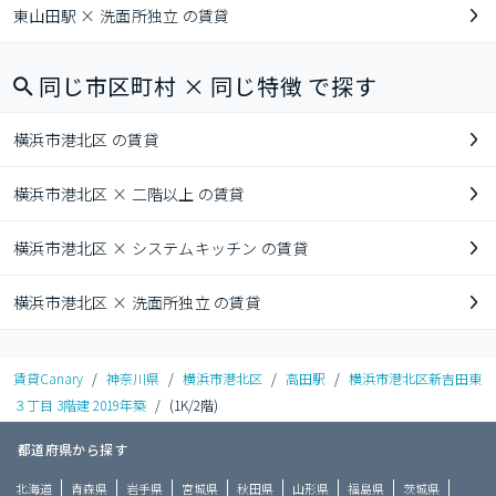
東山田駅 × 洗面所独立 の賃貸
同じ市区町村 × 同じ特徴 で探す
横浜市港北区 の賃貸
横浜市港北区 × 二階以上 の賃貸
横浜市港北区 × システムキッチン の賃貸
横浜市港北区 × 洗面所独立 の賃貸
賃貸Canary
/
神奈川県
/
横浜市港北区
/
高田駅
/
横浜市港北区新吉田東
３丁目 3階建 2019年築
/
(1K/2階)
都道府県から探す
北海道
青森県
岩手県
宮城県
秋田県
山形県
福島県
茨城県