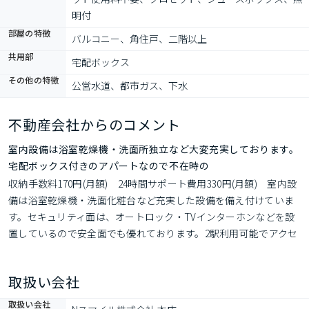
明付
部屋の特徴
バルコニー、角住戸、二階以上
共用部
宅配ボックス
その他の特徴
公営水道、都市ガス、下水
不動産会社からのコメント
室内設備は浴室乾燥機・洗面所独立など大変充実しております。
宅配ボックス付きのアパートなので不在時の
収納手数料170円(月額)　24時間サポート費用330円(月額)　室内設
備は浴室乾燥機・洗面化粧台など充実した設備を備え付けていま
す。セキュリティ面は、オートロック・TVインターホンなどを設
置しているので安全面でも優れております。2駅利用可能でアクセ
スの良い物件です。横浜市港北区エリアのグリーンライン高田駅
周辺で、住まいを探すなら、Nスマイルでお任せください。いつで
取扱い会社
も045-264-7783からご連絡ください。
取扱い会社