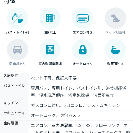
特徴
バス・トイレ別
2階以上
エアコン付き
ペット相談可
駐車場あり
室内洗濯機置場
オートロック
洗面所独立
入居条件
ペット不可、保証人不要
バス・トイレ
専用バス、専用トイレ、バストイレ別、追焚機能浴
室、温水洗浄便座、浴室乾燥機、洗面所独立
キッチン
ガスコンロ対応、2口コンロ、システムキッチン
セキュリティ
オートロック、防犯カメラ
室内設備
エアコン、室内洗濯置、CS、BS、フローリング、ネ
ット使用料不要、クロゼット、シューズボックス、照