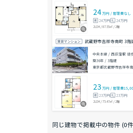
24
万円
/
管理費
なし
24万円
24万円
敷
礼
2LDK
/
87.55㎡
/
2階
武蔵野市吉祥寺南町 3階建
賃貸マンション
中央本線 / 西荻窪駅 徒
築36年
/
3階建
東京都武蔵野市吉祥寺
23
万円
/
管理費
15,0
23万円
23万円
敷
礼
2LDK
/
75.47㎡
/
2階
同じ建物で掲載中の物件 (0件