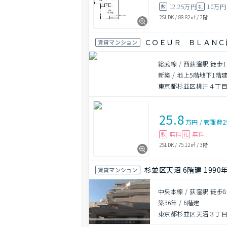
12.25万円
10万円
敷
礼
2SLDK
/
88.82㎡
/
2階
ＣＯＥＵＲ ＢＬＡＮＣ
賃貸マンション
総武線 / 西荻窪駅 徒歩1
新築
/
地上5階地下1階
東京都杉並区桃井４丁目2
25.8
万円
/
管理費
2
無料
無料
敷
礼
2SLDK
/
75.12㎡
/
3階
杉並区天沼 6階建 1990
賃貸マンション
中央本線 / 荻窪駅 徒歩
築36年
/
6階建
東京都杉並区天沼３丁