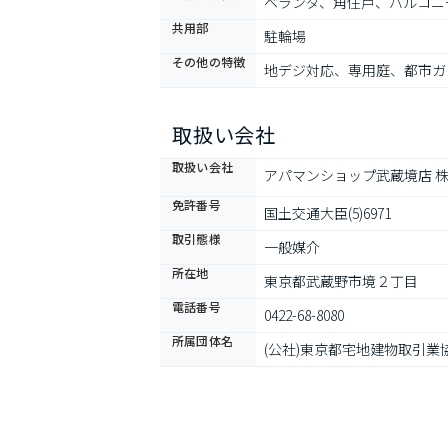
ベランダ、角住戸、バルコニ
共用部
駐輪場
その他の特徴
地デジ対応、専用庭、都市ガ
取扱い会社
取扱い会社
アパマンショップ武蔵境店 
免許番号
国土交通大臣(5)6971
取引態様
一般媒介
所在地
東京都武蔵野市境２丁目
電話番号
0422-68-8080
所属団体名
(公社)東京都宅地建物取引業