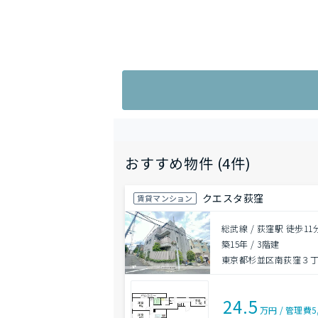
おすすめ物件 (4件)
クエスタ荻窪
賃貸マンション
総武線 / 荻窪駅 徒歩11
築15年
/
3階建
東京都杉並区南荻窪３丁目
24.5
万円
/
管理費
5