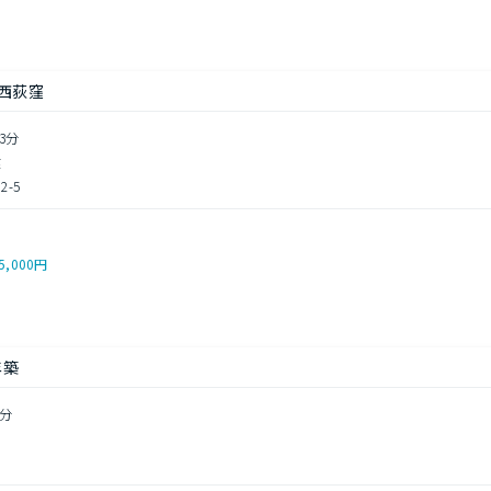
西荻窪
3分
建
-5
5,000円
年築
8分
目