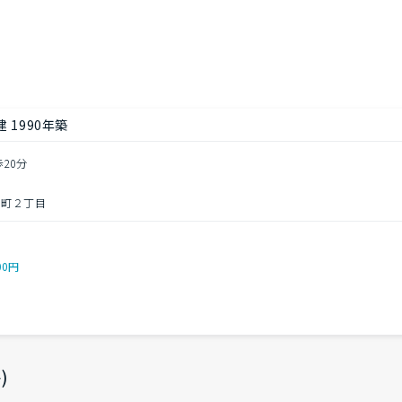
 1990年築
歩20分
南町２丁目
00円
)