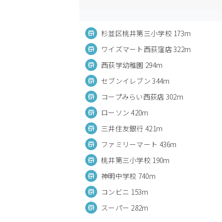
杉並区桃井第三小学校 173m
ワイズマート西荻窪店 322m
西荻学幼稚園 294m
セブンイレブン 344m
コープみらい西荻店 302m
ローソン 420m
三井住友銀行 421m
ファミリーマート 436m
桃井第三小学校 190m
神明中学校 740m
コンビニ 153m
スーパー 282m