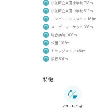
杉並区立東田小学校 768m
杉並区立東田中学校 519m
コンビニエンスストア 161m
スーパーマーケット 308m
総合病院 1099m
公園 1036m
ドラッグストア 484m
銀行 507m
特徴
バス・トイレ別