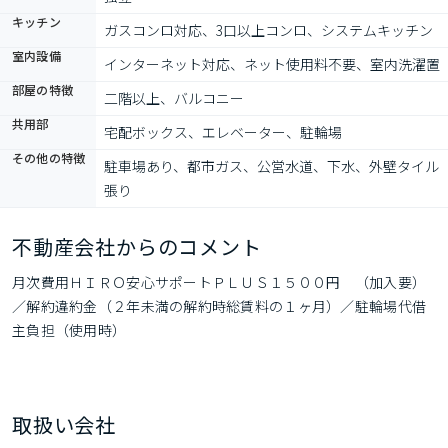
キッチン
ガスコンロ対応、3口以上コンロ、システムキッチン
室内設備
インターネット対応、ネット使用料不要、室内洗濯置
部屋の特徴
二階以上、バルコニー
共用部
宅配ボックス、エレベーター、駐輪場
その他の特徴
駐車場あり、都市ガス、公営水道、下水、外壁タイル
張り
不動産会社からのコメント
月次費用ＨＩＲＯ安心サポートＰＬＵＳ１５００円　（加入要）
／解約違約金（２年未満の解約時総賃料の１ヶ月）／駐輪場代借
主負担（使用時）
取扱い会社