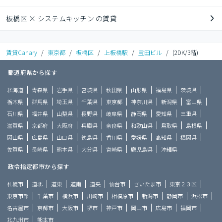
板橋区 × システムキッチン の賃貸
賃貸Canary
/
東京都
/
板橋区
/
上板橋駅
/
宝田ビル
/
(2DK/3階)
都道府県から探す
北海道
青森県
岩手県
宮城県
秋田県
山形県
福島県
茨城県
栃木県
群馬県
埼玉県
千葉県
東京都
神奈川県
新潟県
富山県
石川県
福井県
山梨県
長野県
岐阜県
静岡県
愛知県
三重県
滋賀県
京都府
大阪府
兵庫県
奈良県
和歌山県
鳥取県
島根県
岡山県
広島県
山口県
徳島県
香川県
愛媛県
高知県
福岡県
佐賀県
長崎県
熊本県
大分県
宮崎県
鹿児島県
沖縄県
政令指定都市から探す
札幌市
道北
道東
道南
道央
仙台市
さいたま市
東京２３区
東京市部
千葉市
横浜市
川崎市
相模原市
新潟市
静岡市
浜松市
名古屋市
京都市
大阪市
堺市
神戸市
岡山市
広島市
福岡市
北九州市
熊本市