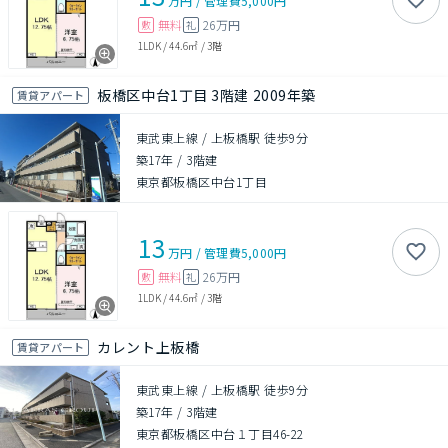
万円
/
管理費
5,000円
無料
26万円
敷
礼
1LDK
/
44.6㎡
/
3階
板橋区中台1丁目 3階建 2009年築
賃貸アパート
東武東上線 / 上板橋駅 徒歩9分
築17年
/
3階建
東京都板橋区中台1丁目
13
万円
/
管理費
5,000円
無料
26万円
敷
礼
1LDK
/
44.6㎡
/
3階
カレント上板橋
賃貸アパート
東武東上線 / 上板橋駅 徒歩9分
築17年
/
3階建
東京都板橋区中台１丁目46-22