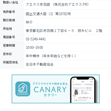
取扱い会社
アエラス赤羽店 （株式会社アエラス.PR）
免許番号
国土交通大臣（1）第10782号
取引態様
仲介
所在地
東京都北区赤羽南１丁目６－５　鈴木ビル　２階
電話番号
03-5249-4441
営業時間
10:00~19:00
定休日
年中無休（年末年始などを除く）
所属団体名
全日本不動産協会