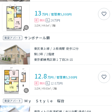
13
万円
/
管理費
5,000円
無料
26万円
敷
礼
1LDK
/
44.6㎡
/
3階
サンボナール錦
賃貸アパート
東武東上線 / 上板橋駅 徒歩12分
築13年
/
2階建
東京都練馬区錦１丁目24-18
12.8
万円
/
管理費
5,500円
無料
12.8万円
敷
礼
1LDK
/
49.63㎡
/
2階
Ｍｙ Ｓｔｙｌｅ 桜台
賃貸アパート
東京メトロ有楽町線 / 氷川台駅 徒歩14分