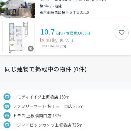
築3年
/
2階建
東京都練馬区桜台５丁目31-10
10.7
万円
/
管理費
3,000円
無料
10.7万円
敷
礼
1LDK
/
36.63㎡
/
2階
同じ建物で掲載中の物件 (0件)
コモディイイダ上板橋店 180m
ファミリーマート 桜川三丁目店 216m
トモズ 上板橋南口店 182m
コジマ×ビックカメラ上板橋店 735m