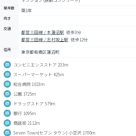
マンション (鉄筋コンクリート)
築年数
築1年
向き
交通
都営三田線 / 本蓮沼駅
徒歩3分
都営三田線 / 志村坂上駅
徒歩12分
住所
東京都板橋区蓮沼町
コンビニエンスストア 233m
スーパーマーケット 425m
総合病院 1023m
公園 1725m
ドラッグストア 579m
銀行 1095m
商店街 2112m
Seven Town(セブン タウン) 小豆沢 1700m