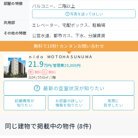
部屋の特徴
バルコニー、二階以上
写真を送ってほしい
共用部
エレベーター、宅配ボックス、駐輪場
その他の特徴
公営水道、都市ガス、下水、分譲賃貸
無料で10秒! カンタンお問い合わせ
ｎｉｄｏ ＭＯＴＯＨＡＳＵＮＵＭＡ
21.9
万円
/
管理費20,000円
無料
無料
敷
礼
2LDK / 55.61㎡ / 2階
最新の空室状況が知りたい
初期費用が
お部屋の詳しい
実際に
知りたい
情報を知りたい
見学したい
同じ建物で掲載中の物件 (8件)