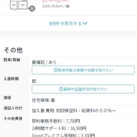
2LDK
/
55.61㎡
/
2階
全
8
件を表示する
その他
駐車/駐輪
要確認 / あり
駐車可能な車種や台数を知りたい
入居時期
即
最新の空室状況が知りたい
損保
住宅保険: 要
保証人代行
加入要 費用: 初回保証料：総賃料の５０％～　
その他費用
契約事務手数料：7,700円
24時間サポート料：16,500円
Goodプレミアム登録料：3,300円