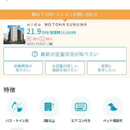
無料で10秒! カンタンお問い合わせ
ｎｉｄｏ ＭＯＴＯＨＡＳＵＮＵＭＡ
21.9
万円
/
管理費20,000円
無料
無料
敷
礼
2LDK / 55.61㎡ / 2階
最新の空室状況が知りたい
初期費用が
お部屋の詳しい
実際に
知りたい
情報を知りたい
見学したい
特徴
バス・トイレ別
2階以上
エアコン付き
ペット相談可