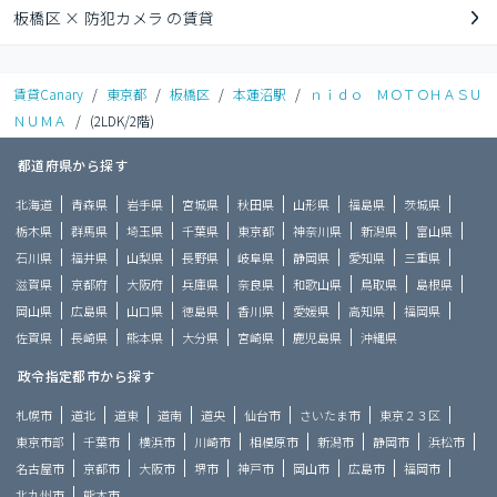
板橋区 × 防犯カメラ の賃貸
賃貸Canary
/
東京都
/
板橋区
/
本蓮沼駅
/
ｎｉｄｏ ＭＯＴＯＨＡＳＵ
ＮＵＭＡ
/
(2LDK/2階)
都道府県から探す
北海道
青森県
岩手県
宮城県
秋田県
山形県
福島県
茨城県
栃木県
群馬県
埼玉県
千葉県
東京都
神奈川県
新潟県
富山県
石川県
福井県
山梨県
長野県
岐阜県
静岡県
愛知県
三重県
滋賀県
京都府
大阪府
兵庫県
奈良県
和歌山県
鳥取県
島根県
岡山県
広島県
山口県
徳島県
香川県
愛媛県
高知県
福岡県
佐賀県
長崎県
熊本県
大分県
宮崎県
鹿児島県
沖縄県
政令指定都市から探す
札幌市
道北
道東
道南
道央
仙台市
さいたま市
東京２３区
東京市部
千葉市
横浜市
川崎市
相模原市
新潟市
静岡市
浜松市
名古屋市
京都市
大阪市
堺市
神戸市
岡山市
広島市
福岡市
北九州市
熊本市