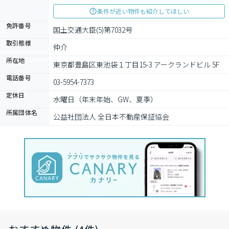
条件が近い物件も紹介してほしい
免許番号
国土交通大臣(5)第7032号
取引態様
仲介
所在地
東京都豊島区東池袋１丁目15-3 アークランドビル 5F
電話番号
03-5954-7373
定休日
水曜日（年末年始、GW、夏季）
所属団体名
公益社団法人 全日本不動産保証協会