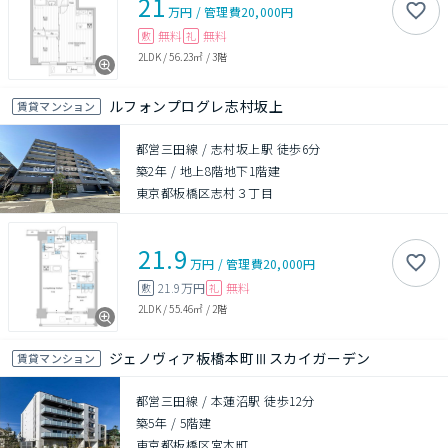
21
万円
/
管理費
20,000円
無料
無料
敷
礼
2LDK
/
56.23㎡
/
3階
ルフォンプログレ志村坂上
賃貸マンション
都営三田線 / 志村坂上駅 徒歩6分
築2年
/
地上8階地下1階建
東京都板橋区志村３丁目
21.9
万円
/
管理費
20,000円
21.9万円
無料
敷
礼
2LDK
/
55.46㎡
/
2階
ジェノヴィア板橋本町Ⅲスカイガーデン
賃貸マンション
都営三田線 / 本蓮沼駅 徒歩12分
築5年
/
5階建
東京都板橋区宮本町