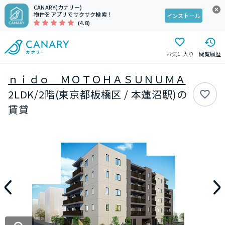
CANARY(カナリー)
物件をアプリでサクサク検索！
インストール
(4.8)
お気に入り
閲覧履歴
ｎｉｄｏ ＭＯＴＯＨＡＳＵＮＵＭＡ
2LDK/2階(東京都板橋区 / 本蓮沼駅)の
賃貸