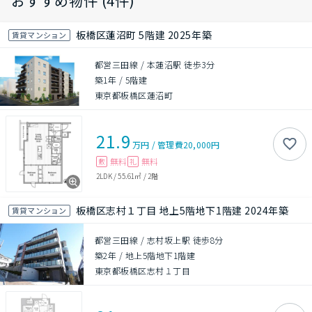
おすすめ物件 (4件)
板橋区蓮沼町 5階建 2025年築
賃貸マンション
都営三田線 / 本蓮沼駅 徒歩3分
築1年
/
5階建
東京都板橋区蓮沼町
21.9
万円
/
管理費
20,000円
無料
無料
敷
礼
2LDK
/
55.61㎡
/
2階
板橋区志村１丁目 地上5階地下1階建 2024年築
賃貸マンション
都営三田線 / 志村坂上駅 徒歩8分
築2年
/
地上5階地下1階建
東京都板橋区志村１丁目