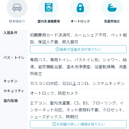
駐車場あり
室内洗濯機置場
オートロック
洗面所独立
入居条件
初期費用カード決済可、ルームシェア不可、ペット相
談、保証人不要、即入居可
最新の空室状況が知りたい
バス・トイレ
専用バス、専用トイレ、バストイレ別、シャワー、給
湯、追焚機能浴室、温水洗浄便座、浴室乾燥機、洗面
所独立
キッチン
ガスコンロ対応、3口以上コンロ、システムキッチン
セキュリティ
オートロック、防犯カメラ
室内設備
エアコン、室内洗濯置、CS、BS、フローリング、イ
ンターネット対応、ネット使用料不要、クロゼット、
シューズボックス、照明付
お部屋の詳しい情報を知りたい