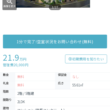
画像を拡大
1/27
1分で完了!空室状況をお問い合わせ(無料)
21.9
初期費用を知りたい
万円
管理費20,000円
敷金
保証金
無料
なし
礼金
広さ
無料
55.61㎡
階数
2階 / 5階建
間取り
2LDK
建物