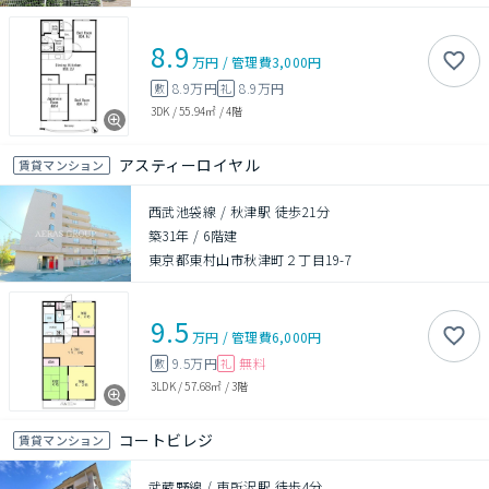
8.9
万円
/
管理費
3,000円
8.9万円
8.9万円
敷
礼
3DK
/
55.94㎡
/
4階
アスティーロイヤル
賃貸マンション
西武池袋線 / 秋津駅 徒歩21分
築31年
/
6階建
東京都東村山市秋津町２丁目19-7
9.5
万円
/
管理費
6,000円
9.5万円
無料
敷
礼
3LDK
/
57.68㎡
/
3階
コートビレジ
賃貸マンション
武蔵野線 / 東所沢駅 徒歩4分