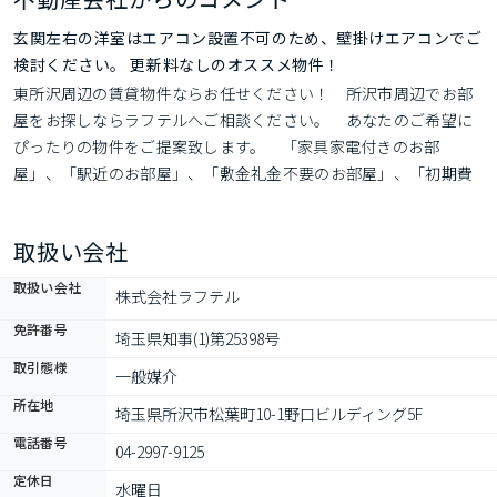
玄関左右の洋室はエアコン設置不可のため、壁掛けエアコンでご
検討ください。 更新料なしのオススメ物件！
東所沢周辺の賃貸物件ならお任せください！　所沢市周辺でお部
屋をお探しならラフテルへご相談ください。　あなたのご希望に
ぴったりの物件をご提案致します。　「家具家電付きのお部
屋」、「駅近のお部屋」、「敷金礼金不要のお部屋」、「初期費
用10万円以下のお部屋」、「楽器相談可のお部屋」、「ペット飼
育可能なお部屋」…など何でもご相談下さい♪
取扱い会社
取扱い会社
株式会社ラフテル
免許番号
埼玉県知事(1)第25398号
取引態様
一般媒介
所在地
埼玉県所沢市松葉町10-1野口ビルディング5F
電話番号
04-2997-9125
定休日
水曜日