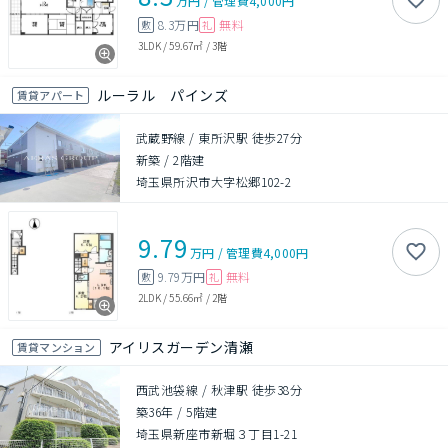
万円
/
管理費
4,000円
8.3万円
無料
敷
礼
3LDK
/
59.67㎡
/
3階
ルーラル パインズ
賃貸アパート
武蔵野線 / 東所沢駅 徒歩27分
新築
/
2階建
埼玉県所沢市大字松郷102-2
9.79
万円
/
管理費
4,000円
9.79万円
無料
敷
礼
2LDK
/
55.66㎡
/
2階
アイリスガーデン清瀬
賃貸マンション
西武池袋線 / 秋津駅 徒歩38分
築36年
/
5階建
埼玉県新座市新堀３丁目1-21