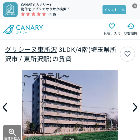
CANARY(カナリー)
物件をアプリでサクサク検索！
インストール
(4.8)
お気に入り
閲覧履歴
グリシーヌ東所沢
3LDK/4階(埼玉県所
沢市 / 東所沢駅)の賃貸
画像を拡大
1/20