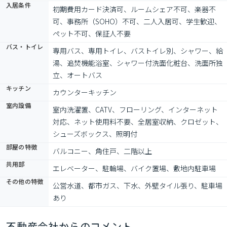
入居条件
初期費用カード決済可、ルームシェア不可、楽器不
可、事務所（SOHO）不可、二人入居可、学生歓迎、
ペット不可、保証人不要
バス・トイレ
専用バス、専用トイレ、バストイレ別、シャワー、給
湯、追焚機能浴室、シャワー付洗面化粧台、洗面所独
立、オートバス
キッチン
カウンターキッチン
室内設備
室内洗濯置、CATV、フローリング、インターネット
対応、ネット使用料不要、全居室収納、クロゼット、
シューズボックス、照明付
部屋の特徴
バルコニー、角住戸、二階以上
共用部
エレベーター、駐輪場、バイク置場、敷地内駐車場
その他の特徴
公営水道、都市ガス、下水、外壁タイル張り、駐車場
あり
不動産会社からのコメント