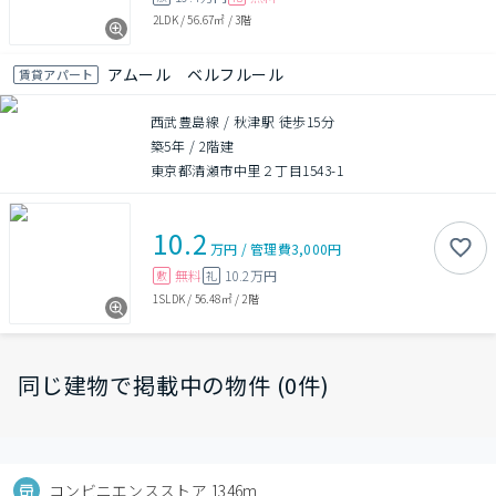
2LDK
/
56.67㎡
/
3階
アムール ベルフルール
賃貸アパート
西武豊島線 / 秋津駅 徒歩15分
築5年
/
2階建
東京都清瀬市中里２丁目1543-1
10.2
万円
/
管理費
3,000円
無料
10.2万円
敷
礼
1SLDK
/
56.48㎡
/
2階
同じ建物で掲載中の物件 (0件)
コンビニエンスストア 1346m