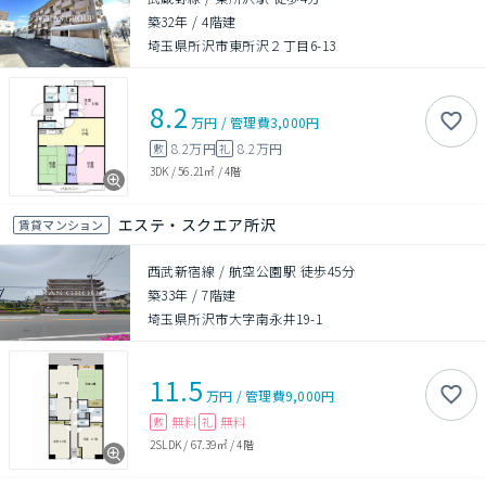
築32年
/
4階建
埼玉県所沢市東所沢２丁目6-13
8.2
万円
/
管理費
3,000円
8.2万円
8.2万円
敷
礼
3DK
/
56.21㎡
/
4階
エステ・スクエア所沢
賃貸マンション
西武新宿線 / 航空公園駅 徒歩45分
築33年
/
7階建
埼玉県所沢市大字南永井19-1
11.5
万円
/
管理費
9,000円
無料
無料
敷
礼
2SLDK
/
67.39㎡
/
4階