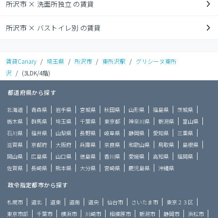
所沢市 × 洗面所独立 の賃貸
所沢市 × バストイレ別 の賃貸
賃貸Canary
/
埼玉県
/
所沢市
/
東所沢駅
/
グリシーヌ東所
沢
/
(3LDK/4階)
都道府県から探す
北海道
青森県
岩手県
宮城県
秋田県
山形県
福島県
茨城県
栃木県
群馬県
埼玉県
千葉県
東京都
神奈川県
新潟県
富山県
石川県
福井県
山梨県
長野県
岐阜県
静岡県
愛知県
三重県
滋賀県
京都府
大阪府
兵庫県
奈良県
和歌山県
鳥取県
島根県
岡山県
広島県
山口県
徳島県
香川県
愛媛県
高知県
福岡県
佐賀県
長崎県
熊本県
大分県
宮崎県
鹿児島県
沖縄県
政令指定都市から探す
札幌市
道北
道東
道南
道央
仙台市
さいたま市
東京２３区
東京市部
千葉市
横浜市
川崎市
相模原市
新潟市
静岡市
浜松市