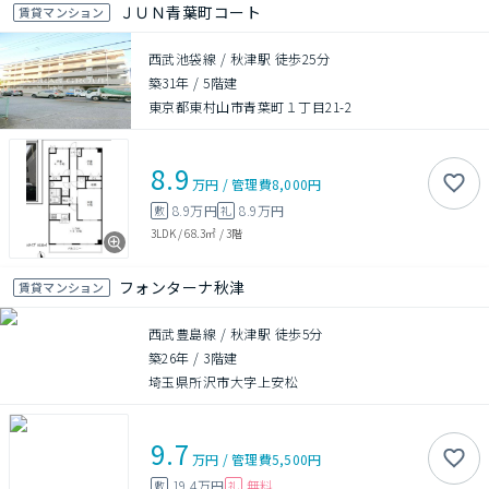
ＪＵＮ青葉町コート
賃貸マンション
西武池袋線 / 秋津駅 徒歩25分
築31年
/
5階建
東京都東村山市青葉町１丁目21-2
8.9
万円
/
管理費
8,000円
8.9万円
8.9万円
敷
礼
3LDK
/
68.3㎡
/
3階
フォンターナ秋津
賃貸マンション
西武豊島線 / 秋津駅 徒歩5分
築26年
/
3階建
埼玉県所沢市大字上安松
9.7
万円
/
管理費
5,500円
19.4万円
無料
敷
礼