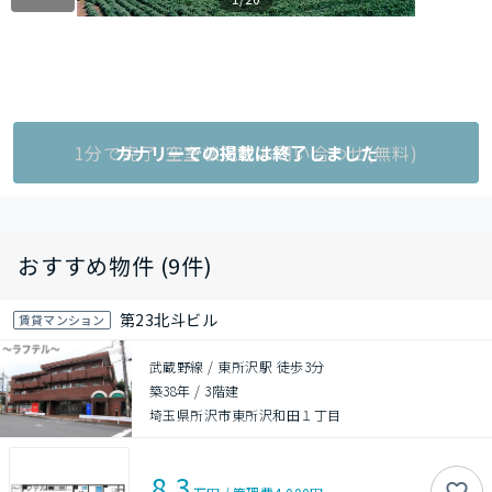
1分で完了!空室状況をお問い合わせ(無料)
カナリーでの掲載は終了しました
おすすめ物件 (9件)
第23北斗ビル
賃貸マンション
武蔵野線 / 東所沢駅 徒歩3分
築38年
/
3階建
埼玉県所沢市東所沢和田１丁目
8.3