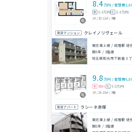
8.4
万円
/
管理費
3,0
8.4万円
8.4万円
敷
礼
1K
/
20.12㎡
/
3階
クレイノリヴェール
賃貸マンション
東武東上線 / 成増駅 徒
築9年
/
3階建
埼玉県和光市下新倉３丁
9.8
万円
/
管理費
6,0
無料
9.8万円
敷
礼
1K
/
24.23㎡
/
3階
ラシーネ赤塚
賃貸アパート
東武東上線 / 成増駅 徒
築8年
/
3階建