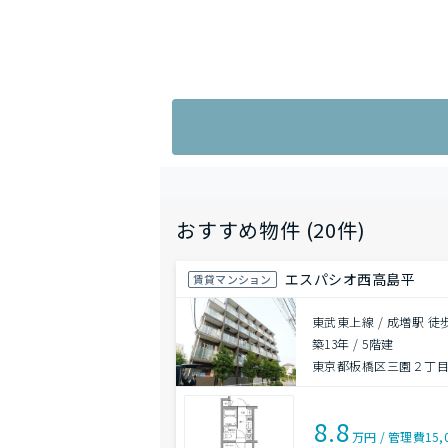
おすすめ物件 (20件)
エスパシオ西高島平
賃貸マンション
東武東上線 / 成増駅 徒
築13年
/
5階建
東京都板橋区三園２丁目1
8.8
万円
/
管理費
15,