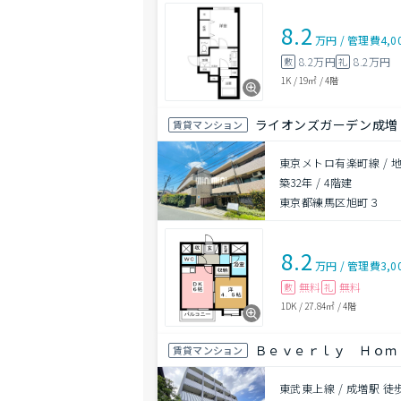
8.2
万円
/
管理費
4,0
8.2万円
8.2万円
敷
礼
1K
/
19㎡
/
4階
ライオンズガーデン成増
賃貸マンション
東京メトロ有楽町線 / 
築32年
/
4階建
東京都練馬区旭町３
8.2
万円
/
管理費
3,0
無料
無料
敷
礼
1DK
/
27.84㎡
/
4階
Ｂｅｖｅｒｌｙ Ｈｏｍｅ
賃貸マンション
東武東上線 / 成増駅 徒