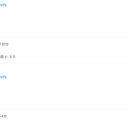
00円
歩30分
目４-８８
00円
歩4分