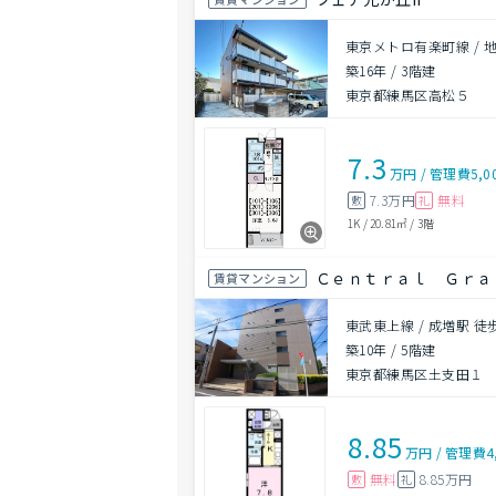
東京メトロ有楽町線 / 
築16年
/
3階建
東京都練馬区高松５
7.3
万円
/
管理費
5,0
7.3万円
無料
敷
礼
1K
/
20.81㎡
/
3階
Ｃｅｎｔｒａｌ Ｇｒａ
賃貸マンション
東武東上線 / 成増駅 徒
築10年
/
5階建
東京都練馬区土支田１
8.85
万円
/
管理費
4
無料
8.85万円
敷
礼