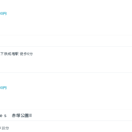
00円
地下鉄成増駅 徒歩6分
00円
ｓ 赤塚公園II
歩18分