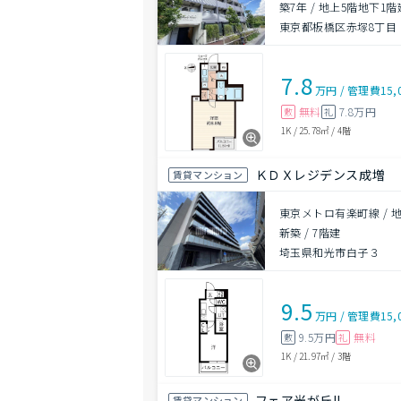
築7年
/
地上5階地下1階
東京都板橋区赤塚8丁目
7.8
万円
/
管理費
15,
無料
7.8万円
敷
礼
1K
/
25.78㎡
/
4階
ＫＤＸレジデンス成増
賃貸マンション
東京メトロ有楽町線 / 
新築
/
7階建
埼玉県和光市白子３
9.5
万円
/
管理費
15,
9.5万円
無料
敷
礼
1K
/
21.97㎡
/
3階
フェア光が丘II
賃貸マンション