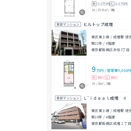
8.8万円
8.8万円
敷
礼
1K
/
25.91㎡
/
3階
ヒルトップ成増
賃貸マンション
東武東上線 / 成増駅 徒
築22年
/
4階建
東京都板橋区赤塚3丁目
9
万円
/
管理費
9,000
無料
無料
敷
礼
1K
/
28㎡
/
2階
Ｌ’ｉｄｅａｌ成増 Ⅱ
賃貸マンション
東武東上線 / 成増駅 徒
築10年
/
4階建
東京都板橋区成増２丁