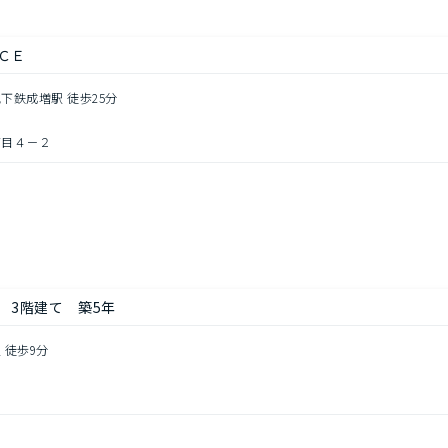
ＣＥ
地下鉄成増駅 徒歩25分
丁目４－２
円
 3階建て 築5年
 徒歩9分