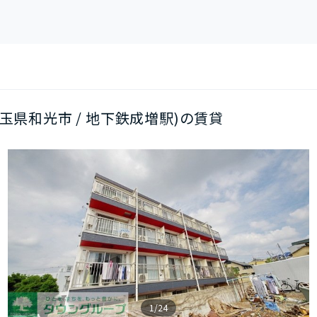
2(埼玉県和光市 / 地下鉄成増駅)の賃貸
1/24