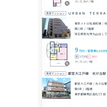
1K
/
31.28㎡
/
5階
ＵＲＢＡＮ ＴＥＲＲＡ
賃貸マンション
東京メトロ有楽町線 / 
築23年
/
7階建
埼玉県和光市丸山台１
9
万円
/
管理費
6,600
9万円
無料
敷
礼
1K
/
31.1㎡
/
5階
都営大江戸線 光が丘駅
賃貸マンション
都営大江戸線 / 光が丘駅
築5年
/
3階建
東京都練馬区高松5丁目