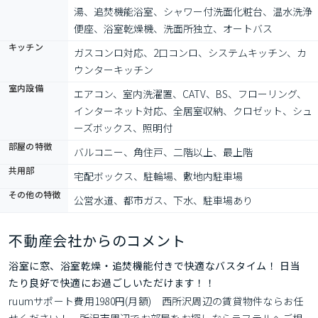
湯、追焚機能浴室、シャワー付洗面化粧台、温水洗浄
便座、浴室乾燥機、洗面所独立、オートバス
キッチン
ガスコンロ対応、2口コンロ、システムキッチン、カ
ウンターキッチン
室内設備
エアコン、室内洗濯置、CATV、BS、フローリング、
インターネット対応、全居室収納、クロゼット、シュ
ーズボックス、照明付
部屋の特徴
バルコニー、角住戸、二階以上、最上階
共用部
宅配ボックス、駐輪場、敷地内駐車場
その他の特徴
公営水道、都市ガス、下水、駐車場あり
不動産会社からのコメント
浴室に窓、浴室乾燥・追焚機能付きで快適なバスタイム！ 日当
たり良好で快適にお過ごしいただけます！！
ruumサポート費用1980円(月額)　西所沢周辺の賃貸物件ならお任