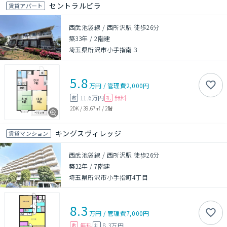
セントラルビラ
賃貸アパート
西武池袋線 / 西所沢駅 徒歩26分
築33年
/
2階建
埼玉県所沢市小手指南３
5.8
万円
/
管理費
2,000円
11.6万円
無料
敷
礼
2DK
/
39.67㎡
/
2階
キングスヴィレッジ
賃貸マンション
西武池袋線 / 西所沢駅 徒歩26分
築32年
/
7階建
埼玉県所沢市小手指町4丁目
8.3
万円
/
管理費
7,000円
無料
8.3万円
敷
礼