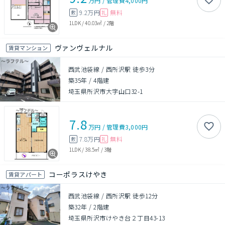
万円
/
管理費
4,000円
9.2万円
無料
敷
礼
1LDK
/
40.03㎡
/
2階
ヴァンヴェルナル
賃貸マンション
西武池袋線 / 西所沢駅 徒歩3分
築35年
/
4階建
埼玉県所沢市大字山口32-1
7.8
万円
/
管理費
3,000円
7.8万円
無料
敷
礼
1LDK
/
38.5㎡
/
3階
コーポラスけやき
賃貸アパート
西武池袋線 / 西所沢駅 徒歩12分
築32年
/
2階建
埼玉県所沢市けやき台２丁目43-13