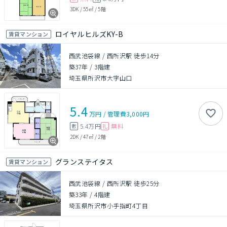
3DK
/
55㎡
/
5階
ロイヤルヒルズKY-B
賃貸マンション
西武池袋線 / 西所沢駅 徒歩14分
築37年
/
3階建
埼玉県所沢市大字山口
5.4
万円
/
管理費
3,000円
5.4万円
無料
敷
礼
2DK
/
47㎡
/
2階
グランステイタス
賃貸マンション
西武池袋線 / 西所沢駅 徒歩25分
築33年
/
4階建
埼玉県所沢市小手指町4丁目