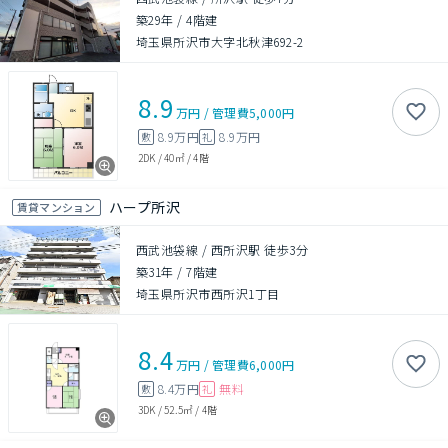
築29年
/
4階建
埼玉県所沢市大字北秋津692-2
8.9
万円
/
管理費
5,000円
8.9万円
8.9万円
敷
礼
2DK
/
40㎡
/
4階
ハープ所沢
賃貸マンション
西武池袋線 / 西所沢駅 徒歩3分
築31年
/
7階建
埼玉県所沢市西所沢1丁目
8.4
万円
/
管理費
6,000円
8.4万円
無料
敷
礼
3DK
/
52.5㎡
/
4階