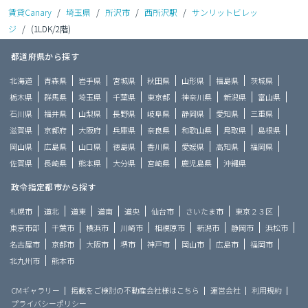
賃貸Canary
/
埼玉県
/
所沢市
/
西所沢駅
/
サンリットビレッ
ジ
/
(1LDK/2階)
都道府県から探す
北海道
青森県
岩手県
宮城県
秋田県
山形県
福島県
茨城県
栃木県
群馬県
埼玉県
千葉県
東京都
神奈川県
新潟県
富山県
石川県
福井県
山梨県
長野県
岐阜県
静岡県
愛知県
三重県
滋賀県
京都府
大阪府
兵庫県
奈良県
和歌山県
鳥取県
島根県
岡山県
広島県
山口県
徳島県
香川県
愛媛県
高知県
福岡県
佐賀県
長崎県
熊本県
大分県
宮崎県
鹿児島県
沖縄県
政令指定都市から探す
札幌市
道北
道東
道南
道央
仙台市
さいたま市
東京２３区
東京市部
千葉市
横浜市
川崎市
相模原市
新潟市
静岡市
浜松市
名古屋市
京都市
大阪市
堺市
神戸市
岡山市
広島市
福岡市
北九州市
熊本市
CMギャラリー
掲載をご検討の不動産会社様はこちら
運営会社
利用規約
プライバシーポリシー