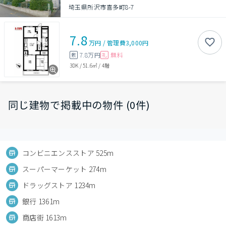
埼玉県所沢市喜多町8-7
7.8
万円
/
管理費
3,000円
7.8万円
無料
敷
礼
3DK
/
51.6㎡
/
4階
同じ建物で掲載中の物件 (0件)
コンビニエンスストア 525m
スーパーマーケット 274m
ドラッグストア 1234m
銀行 1361m
商店街 1613m