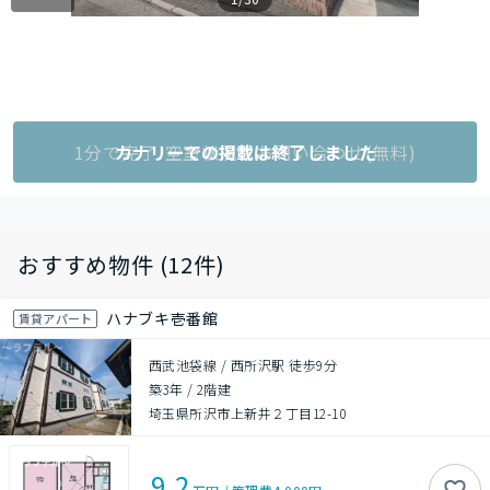
1分で完了!空室状況をお問い合わせ(無料)
カナリーでの掲載は終了しました
おすすめ物件 (12件)
ハナブキ壱番館
賃貸アパート
西武池袋線 / 西所沢駅 徒歩9分
築3年
/
2階建
埼玉県所沢市上新井２丁目12-10
9.2