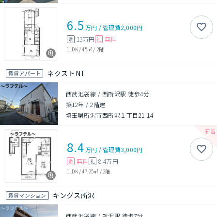
6.5
万円
/
管理費
2,000円
13万円
無料
敷
礼
1LDK
/
45㎡
/
2階
ネクストNT
賃貸アパート
西武池袋線 / 西所沢駅 徒歩4分
築12年
/
2階建
埼玉県所沢市西所沢１丁目21-14
8.4
万円
/
管理費
3,000円
無料
8.4万円
敷
礼
1LDK
/
47.25㎡
/
2階
キングス所沢
賃貸マンション
西武池袋線 / 所沢駅 徒歩7分