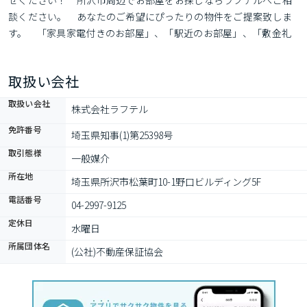
せください！　所沢市周辺でお部屋をお探しならラフテルへご相
談ください。　あなたのご希望にぴったりの物件をご提案致しま
す。　「家具家電付きのお部屋」、「駅近のお部屋」、「敷金礼
金不要のお部屋」、「初期費用10万円以下のお部屋」、「楽器相
談可のお部屋」、「ペット飼育可能なお部屋」…など何でもご相
取扱い会社
談下さい♪　
取扱い会社
株式会社ラフテル
免許番号
埼玉県知事(1)第25398号
取引態様
一般媒介
所在地
埼玉県所沢市松葉町10-1野口ビルディング5F
電話番号
04-2997-9125
定休日
水曜日
所属団体名
(公社)不動産保証協会