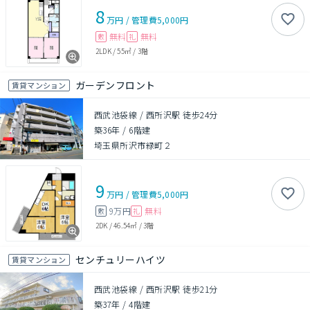
8
万円
/
管理費
5,000円
無料
無料
敷
礼
2LDK
/
55㎡
/
3階
ガーデンフロント
賃貸マンション
西武池袋線 / 西所沢駅 徒歩24分
築36年
/
6階建
埼玉県所沢市緑町２
9
万円
/
管理費
5,000円
9万円
無料
敷
礼
2DK
/
46.54㎡
/
3階
センチュリーハイツ
賃貸マンション
西武池袋線 / 西所沢駅 徒歩21分
築37年
/
4階建