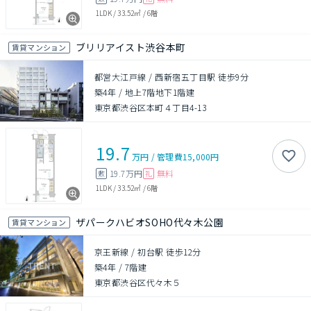
1LDK
/
33.52㎡
/
6階
ブリリアイスト渋谷本町
賃貸マンション
都営大江戸線 / 西新宿五丁目駅 徒歩9分
築4年
/
地上7階地下1階建
東京都渋谷区本町４丁目4-13
19.7
万円
/
管理費
15,000円
19.7万円
無料
敷
礼
1LDK
/
33.52㎡
/
6階
ザパークハビオSOHO代々木公園
賃貸マンション
京王新線 / 初台駅 徒歩12分
築4年
/
7階建
東京都渋谷区代々木５