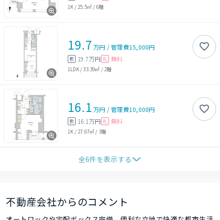
1K
/
25.5㎡
/
6階
19.7
万円
/
管理費
15,000円
19.7万円
無料
敷
礼
1LDK
/
33.39㎡
/
2階
16.1
万円
/
管理費
10,000円
16.1万円
無料
敷
礼
1K
/
27.67㎡
/
3階
全
6
件を表示する
不動産会社からのコメント
オートロックや宅配ボックス完備、便利な立地で快適な都市生活