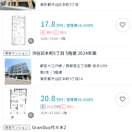
東京都渋谷区本町5丁目
17.8
万円
/
管理費
18,000円
無料
無料
敷
礼
1LDK
/
33.9㎡
/
4階
渋谷区本町5丁目 5階建 2024年築
賃貸マンション
都営大江戸線 / 西新宿五丁目駅 徒歩10分
築2年
/
5階建
東京都渋谷区本町5丁目14
20.8
万円
/
管理費
20,000円
20.8万円
無料
敷
礼
2LDK
/
41.62㎡
/
2階
GranDuo代々木2
賃貸マンション