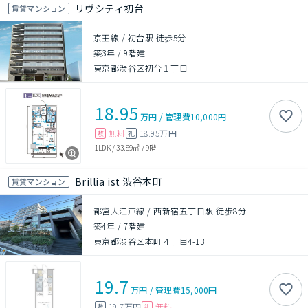
リヴシティ初台
賃貸マンション
京王線 / 初台駅 徒歩5分
築3年
/
9階建
東京都渋谷区初台１丁目
18.95
万円
/
管理費
10,000円
無料
18.95万円
敷
礼
1LDK
/
33.89㎡
/
9階
Brillia ist 渋谷本町
賃貸マンション
都営大江戸線 / 西新宿五丁目駅 徒歩8分
築4年
/
7階建
東京都渋谷区本町４丁目4-13
19.7
万円
/
管理費
15,000円
19.7万円
無料
敷
礼