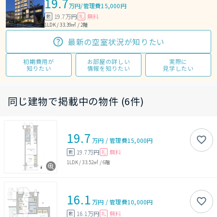
19.7
万円
/
管理費15,000円
19.7万円
無料
敷
礼
1LDK / 33.39㎡ / 2階
最新の空室状況が知りたい
初期費用が
お部屋の詳しい
実際に
知りたい
情報を知りたい
見学したい
同じ建物で掲載中の物件 (6件)
19.7
万円
/
管理費
15,000円
19.7万円
無料
敷
礼
1LDK
/
33.52㎡
/
6階
16.1
万円
/
管理費
10,000円
16.1万円
無料
敷
礼