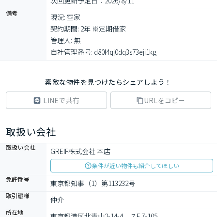
次回更新予定日：2026/8/11
備考
現況: 空家

契約期間: 2年 ※定期借家

管理人: 無

自社管理番号: d80l4qj0dq3s73eji1kg
素敵な物件を見つけたらシェアしよう！
LINEで共有
URLをコピー
取扱い会社
取扱い会社
GREIF株式会社 本店
条件が近い物件も紹介してほしい
免許番号
東京都知事（1）第113232号
取引態様
仲介
所在地
東京都港区北青山2-14-4　７F 7-105