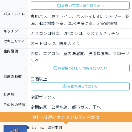
最新の空室状況が知りたい
バス・トイレ
専用バス、専用トイレ、バストイレ別、シャワー、給
湯、追焚機能浴室、温水洗浄便座、浴室乾燥機
キッチン
ガスコンロ対応、2口コンロ、システムキッチン
セキュリティ
オートロック、防犯カメラ
室内設備
冷房、エアコン、室内洗濯置、洗濯機置場、フローリ
ング
お部屋の詳しい情報を知りたい
部屋の特徴
二階以上
写真を送ってほしい
共用部
宅配ボックス
その他の特徴
定期借家、公営水道、都市ガス、下水
無料で10秒! カンタンお問い合わせ
Brillia ist 渋谷本町