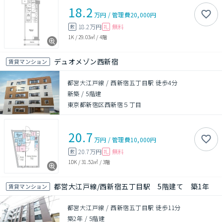
18.2
万円
/
管理費
20,000円
18.2万円
無料
敷
礼
1K
/
29.03㎡
/
4階
デュオメゾン西新宿
賃貸マンション
都営大江戸線 / 西新宿五丁目駅 徒歩4分
新築
/
5階建
東京都新宿区西新宿５丁目
20.7
万円
/
管理費
10,000円
20.7万円
無料
敷
礼
1DK
/
31.52㎡
/
3階
都営大江戸線/西新宿五丁目駅 5階建て 築1年
賃貸マンション
都営大江戸線 / 西新宿五丁目駅 徒歩11分
築2年
/
5階建