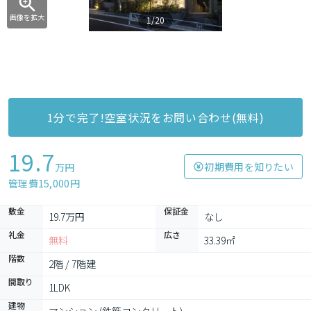
画像を拡大
1/20
1分で完了!空室状況をお問い合わせ(無料)
19.7
初期費用を知りたい
万円
管理費15,000円
敷金
保証金
19.7万円
なし
礼金
広さ
無料
33.39㎡
階数
2階 / 7階建
間取り
1LDK
建物