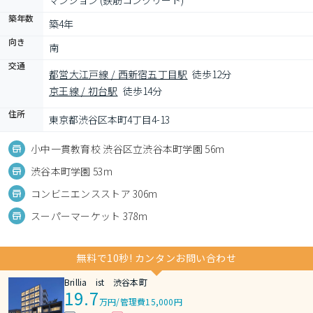
マンション (鉄筋コンクリート)
築年数
築4年
向き
南
交通
都営大江戸線 / 西新宿五丁目駅
徒歩12分
京王線 / 初台駅
徒歩14分
住所
東京都渋谷区本町4丁目4-13
小中一貫教育校 渋谷区立渋谷本町学園 56m
渋谷本町学園 53m
コンビニエンスストア 306m
スーパーマーケット 378m
無料で10秒! カンタンお問い合わせ
Brillia ist 渋谷本町
19.7
万円
/
管理費15,000円