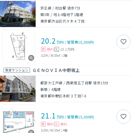
京王線 / 初台駅 徒歩7分
築3年
/
地上4階地下1階建
東京都渋谷区代々木４丁目
20.2
万円
/
管理費
10,000円
無料
10.1万円
敷
礼
1LDK
/
36.55㎡
/
2階
ＧＥＮＯＶＩＡ中野坂上
賃貸マンション
都営大江戸線 / 西新宿五丁目駅 徒歩15分
新築
/
4階建
東京都中野区本町３丁目7-6
21.1
万円
/
管理費
15,000円
無料
無料
敷
礼
1LDK
/
40.25㎡
/
4階