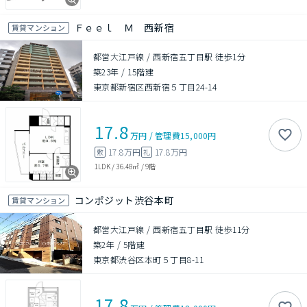
Ｆｅｅｌ Ｍ 西新宿
賃貸マンション
都営大江戸線 / 西新宿五丁目駅 徒歩1分
築23年
/
15階建
東京都新宿区西新宿５丁目24-14
17.8
万円
/
管理費
15,000円
17.8万円
17.8万円
敷
礼
1LDK
/
36.48㎡
/
9階
コンポジット渋谷本町
賃貸マンション
都営大江戸線 / 西新宿五丁目駅 徒歩11分
築2年
/
5階建
東京都渋谷区本町５丁目8-11
17.8