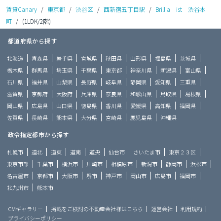
賃貸Canary
/
東京都
/
渋谷区
/
西新宿五丁目駅
/
Brillia ist 渋谷本
町
/
(1LDK/2階)
都道府県から探す
北海道
青森県
岩手県
宮城県
秋田県
山形県
福島県
茨城県
栃木県
群馬県
埼玉県
千葉県
東京都
神奈川県
新潟県
富山県
石川県
福井県
山梨県
長野県
岐阜県
静岡県
愛知県
三重県
滋賀県
京都府
大阪府
兵庫県
奈良県
和歌山県
鳥取県
島根県
岡山県
広島県
山口県
徳島県
香川県
愛媛県
高知県
福岡県
佐賀県
長崎県
熊本県
大分県
宮崎県
鹿児島県
沖縄県
政令指定都市から探す
札幌市
道北
道東
道南
道央
仙台市
さいたま市
東京２３区
東京市部
千葉市
横浜市
川崎市
相模原市
新潟市
静岡市
浜松市
名古屋市
京都市
大阪市
堺市
神戸市
岡山市
広島市
福岡市
北九州市
熊本市
CMギャラリー
掲載をご検討の不動産会社様はこちら
運営会社
利用規約
プライバシーポリシー