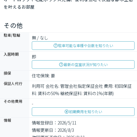
を叶えるお部屋
その他
駐車/駐輪
無 / なし
駐車可能な車種や台数を知りたい
入居時期
即
最新の空室状況が知りたい
損保
住宅保険: 要
保証人代行
利用可 会社名: 管理会社指定保証会社 費用: 初回保証
料: 賃料の50% 継続保証料: 賃料の1%(年額) 
その他費用
-
初期費用を知りたい
情報
情報登録日：2026/5/11
情報更新日：2026/8/3