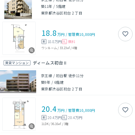
築11年
/
5階建
東京都渋谷区初台２丁目
18.8
万円
/
管理費
10,000円
18.8万円
無料
敷
礼
ワンルーム
/
33.23㎡
/
4階
ディームス初台Ⅱ
賃貸マンション
京王線 / 初台駅 徒歩11分
築9年
/
6階建
東京都渋谷区初台２丁目
20.4
万円
/
管理費
10,000円
20.4万円
20.4万円
敷
礼
1LDK
/
36.16㎡
/
3階