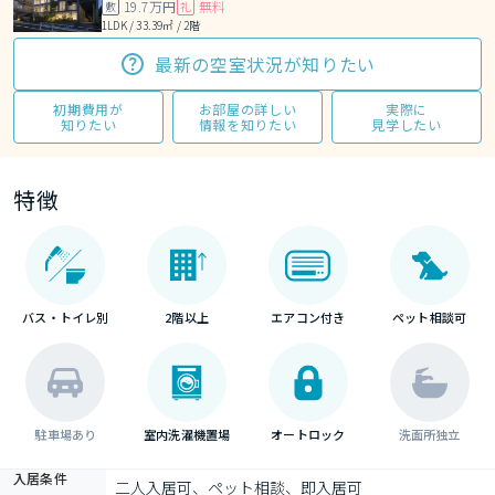
19.7万円
無料
敷
礼
1LDK / 33.39㎡ / 2階
最新の空室状況が知りたい
初期費用が
お部屋の詳しい
実際に
知りたい
情報を知りたい
見学したい
特徴
バス・トイレ別
2階以上
エアコン付き
ペット相談可
駐車場あり
室内洗濯機置場
オートロック
洗面所独立
入居条件
二人入居可、ペット相談、即入居可