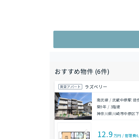
おすすめ物件 (6件)
ラズベリー
賃貸アパート
南武線 / 武蔵中原駅 徒
築9年
/
3階建
神奈川県川崎市中原区下
12.9
万円
/
管理費
6