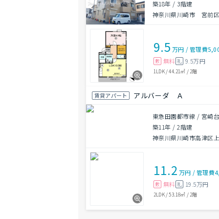
築18年
/
3階建
神奈川県川崎市 宮前区南
9.5
万円
/
管理費
5,0
無料
9.5万円
敷
礼
1LDK
/
44.21㎡
/
2階
アルバーダ Ａ
賃貸アパート
東急田園都市線 / 宮崎台
築11年
/
2階建
神奈川県川崎市高津区上作
11.2
万円
/
管理費
4
無料
19.5万円
敷
礼
2LDK
/
53.18㎡
/
2階