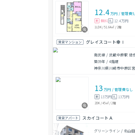
12.4
万円
/
管理費
5
無料
12.4万円
敷
礼
1LDK
/
51.64㎡
/
2階
グレイスコート幸Ⅰ
賃貸マンション
南武線 / 武蔵中原駅 徒
築39年
/
4階建
神奈川県川崎市中原区
13
万円
/
管理費
なし
13万円
13万円
敷
礼
2DK
/
45㎡
/
2階
スカイコートＡ
賃貸アパート
グリーンライン / 北山田