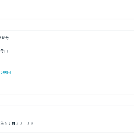
円
歩18分
子母口
,500円
菅生６丁目３３－１９