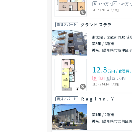
12.9万円
6.45万
敷
礼
2LDK
/
50.34㎡
/
2階
グランド ステラ
賃貸アパート
南武線 / 武蔵新城駅 徒
築5年
/
3階建
神奈川県川崎市高津区
12.3
万円
/
管理費
5
無料
12.3万円
敷
礼
1LDK
/
44.14㎡
/
2階
Ｒｅｇｉｎａ．Ｙ
賃貸アパート
築1年
/
2階建
神奈川県川崎市宮前区