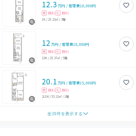
12.3
万円
/
管理費
10,000円
無料
無料
敷
礼
1K
/
25.23㎡
/
3階
12
万円
/
管理費
10,000円
無料
無料
敷
礼
1DK
/
25.37㎡
/
5階
20.1
万円
/
管理費
15,000円
無料
無料
敷
礼
2LDK
/
55.22㎡
/
1階
全
39
件を表示する