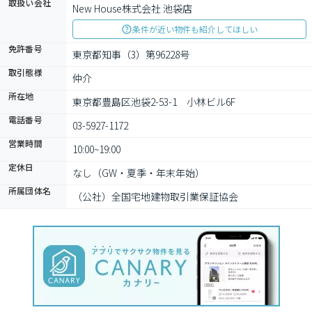
取扱い会社
New House株式会社 池袋店
条件が近い物件も紹介してほしい
免許番号
東京都知事（3）第96228号
取引態様
仲介
所在地
東京都豊島区池袋2-53-1　小林ビル6F
電話番号
03-5927-1172
営業時間
10:00~19:00
定休日
なし（GW・夏季・年末年始）
所属団体名
（公社）全国宅地建物取引業保証協会