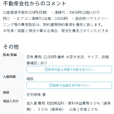
不動産会社からのコメント
口座振替手数料220円(月額)　・清掃代：39600円(20超+1375
円/)　・エアコン清掃代1台毎：16500円　・退去時ハウスクリー
ニング等の費用負担は、契約書等特約事項を優先と致します。　
※写真・図面と現況が異なる場合、現況を優先させていただきま
す。　※民泊不可　・法人相談可(詳細要確認)　・車両関係詳細要
確認　・ペット相談可：小型犬or猫、詳細要確認
その他
駐車/駐輪
空有 費用: 22,000円 備考: ※空き状況、サイズ、詳細
要確認 / あり
駐車可能な車種や台数を知りたい
入居時期
相談
最新の空室状況が知りたい
損保
住宅保険: 要
保証人代行
加入要 費用: 初回保証料：賃料共益費等５０％（連保
無）、３０％（連保有）　以後１年毎２５％