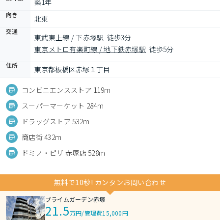
築1年
向き
北東
交通
東武東上線 / 下赤塚駅
徒歩3分
東京メトロ有楽町線 / 地下鉄赤塚駅
徒歩5分
住所
東京都板橋区赤塚１丁目
コンビニエンスストア 119m
スーパーマーケット 284m
ドラッグストア 532m
商店街 432m
ドミノ・ピザ 赤塚店 528m
無料で10秒! カンタンお問い合わせ
プライムガーデン赤塚
21.5
万円
/
管理費15,000円