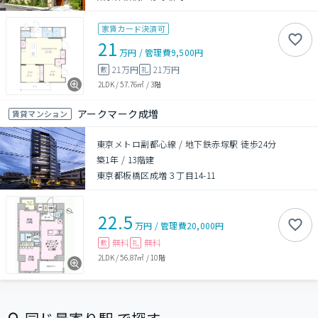
家賃カード決済可
21
万円
/
管理費
9,500円
21万円
21万円
敷
礼
2LDK
/
57.76㎡
/
3階
アークマーク成増
賃貸マンション
東京メトロ副都心線 / 地下鉄赤塚駅 徒歩24分
築1年
/
13階建
東京都板橋区成増３丁目14-11
22.5
万円
/
管理費
20,000円
無料
無料
敷
礼
2LDK
/
56.87㎡
/
10階