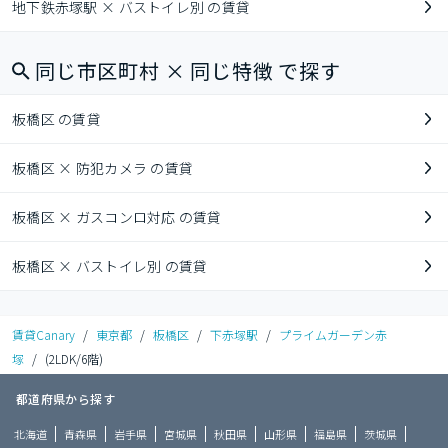
地下鉄赤塚駅 × バストイレ別 の賃貸
同じ市区町村 × 同じ特徴 で探す
板橋区 の賃貸
板橋区 × 防犯カメラ の賃貸
板橋区 × ガスコンロ対応 の賃貸
板橋区 × バストイレ別 の賃貸
賃貸Canary
/
東京都
/
板橋区
/
下赤塚駅
/
プライムガーデン赤
塚
/
(2LDK/6階)
都道府県から探す
北海道
青森県
岩手県
宮城県
秋田県
山形県
福島県
茨城県