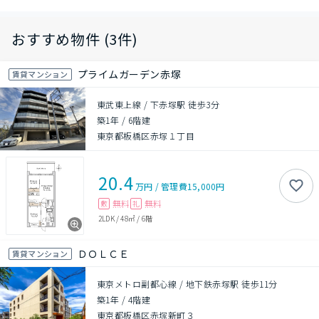
おすすめ物件 (3件)
プライムガーデン赤塚
賃貸マンション
東武東上線 / 下赤塚駅 徒歩3分
築1年
/
6階建
東京都板橋区赤塚１丁目
20.4
万円
/
管理費
15,000円
無料
無料
敷
礼
2LDK
/
48㎡
/
6階
ＤＯＬＣＥ
賃貸マンション
東京メトロ副都心線 / 地下鉄赤塚駅 徒歩11分
築1年
/
4階建
東京都板橋区赤塚新町３