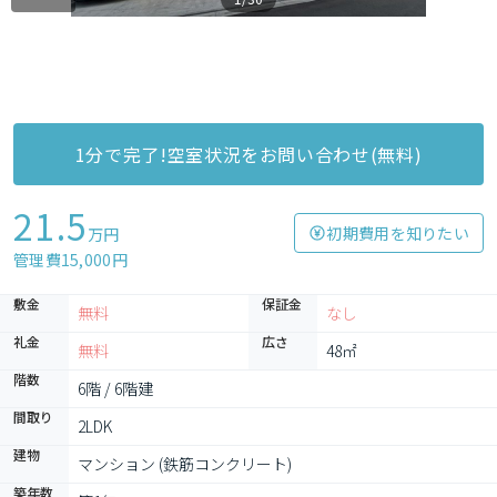
1分で完了!空室状況をお問い合わせ(無料)
21.5
初期費用を知りたい
万円
管理費15,000円
敷金
保証金
無料
なし
礼金
広さ
無料
48㎡
階数
6階 / 6階建
間取り
2LDK
建物
マンション (鉄筋コンクリート)
築年数