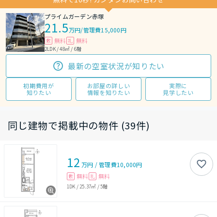
プライムガーデン赤塚
21.5
万円
/
管理費15,000円
無料
無料
敷
礼
2LDK / 48㎡ / 6階
最新の空室状況が知りたい
初期費用が
お部屋の詳しい
実際に
知りたい
情報を知りたい
見学したい
同じ建物で掲載中の物件 (39件)
12
万円
/
管理費
10,000円
無料
無料
敷
礼
1DK
/
25.37㎡
/
5階