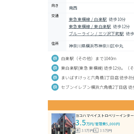
向き
南西
交通
東急東横線 / 白楽駅
徒歩10分
東急東横線 / 東白楽駅
徒歩12分
ブルーライン / 三ツ沢下町駅
徒歩
住所
神奈川県横浜市神奈川区中丸
白楽駅（その他）まで1040m
東白楽駅(東急 東横線) 徒歩12分。（
まいばすけっと六角橋1丁目店 徒歩8分
セブンイレブン横浜六角橋2丁目店 徒
ヨコハマベイストロベリーインター
3.5
万円
/
管理費5,000円
3.5万円
3.5万円
敷
礼