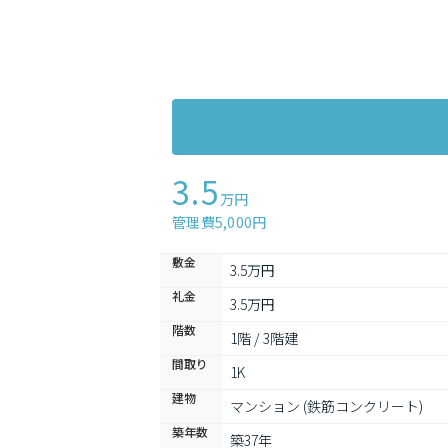
3.5
万円
管理費5,000円
敷金
3.5万円
礼金
3.5万円
階数
1階 / 3階建
間取り
1K
建物
マンション (鉄筋コンクリート)
築年数
築37年