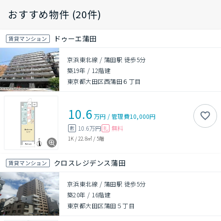
おすすめ物件 (20件)
ドゥーエ蒲田
賃貸マンション
京浜東北線 / 蒲田駅 徒歩5分
築19年
/
12階建
東京都大田区西蒲田６丁目
10.6
万円
/
管理費
10,000円
10.6万円
無料
敷
礼
1K
/
22.8㎡
/
5階
クロスレジデンス蒲田
賃貸マンション
京浜東北線 / 蒲田駅 徒歩5分
築20年
/
16階建
東京都大田区蒲田５丁目