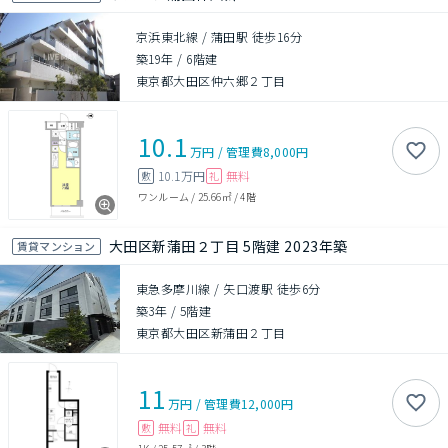
京浜東北線 / 蒲田駅 徒歩16分
築19年
/
6階建
東京都大田区仲六郷２丁目
10.1
万円
/
管理費
8,000円
10.1万円
無料
敷
礼
ワンルーム
/
25.66㎡
/
4階
大田区新蒲田２丁目 5階建 2023年築
賃貸マンション
東急多摩川線 / 矢口渡駅 徒歩6分
築3年
/
5階建
東京都大田区新蒲田２丁目
11
万円
/
管理費
12,000円
無料
無料
敷
礼