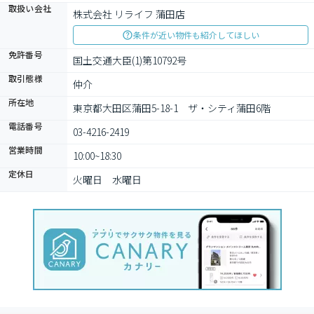
取扱い会社
株式会社 リライフ 蒲田店
条件が近い物件も紹介してほしい
免許番号
国土交通大臣(1)第10792号
取引態様
仲介
所在地
東京都大田区蒲田5-18-1　ザ・シティ蒲田6階
電話番号
03-4216-2419
営業時間
10:00~18:30
定休日
火曜日　水曜日