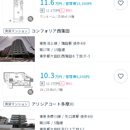
11.6
万円
/
管理費
10,000円
11.6万円
無料
敷
礼
ワンルーム
/
25.88㎡
/
6階
コンフォリア西蒲田
賃貸マンション
東急池上線 / 蒲田駅 徒歩4分
築17年
/
15階建
東京都大田区西蒲田６丁目37-3
10.3
万円
/
管理費
8,000円
10.3万円
無料
敷
礼
1K
/
23.86㎡
/
5階
アリシアコート多摩川
賃貸マンション
東急多摩川線 / 矢口渡駅 徒歩6分
築10年
/
5階建
東京都大田区矢口３丁目3-7