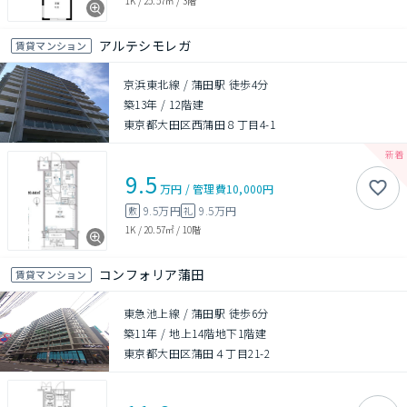
1K
/
25.57㎡
/
3階
アルテシモレガ
賃貸マンション
京浜東北線 / 蒲田駅 徒歩4分
築13年
/
12階建
東京都大田区西蒲田８丁目4-1
9.5
万円
/
管理費
10,000円
9.5万円
9.5万円
敷
礼
1K
/
20.57㎡
/
10階
コンフォリア蒲田
賃貸マンション
東急池上線 / 蒲田駅 徒歩6分
築11年
/
地上14階地下1階建
東京都大田区蒲田４丁目21-2