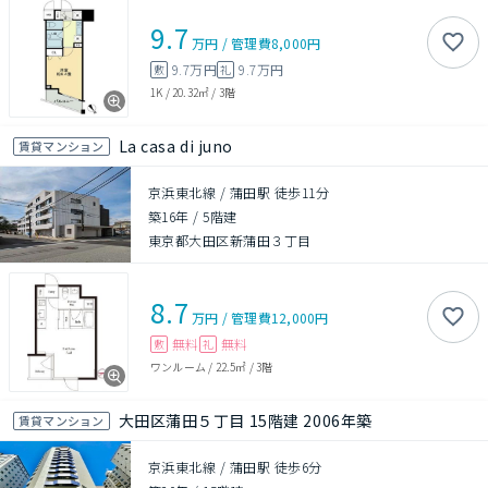
9.7
万円
/
管理費
8,000円
9.7万円
9.7万円
敷
礼
1K
/
20.32㎡
/
3階
La casa di juno
賃貸マンション
京浜東北線 / 蒲田駅 徒歩11分
築16年
/
5階建
東京都大田区新蒲田３丁目
8.7
万円
/
管理費
12,000円
無料
無料
敷
礼
ワンルーム
/
22.5㎡
/
3階
大田区蒲田５丁目 15階建 2006年築
賃貸マンション
京浜東北線 / 蒲田駅 徒歩6分