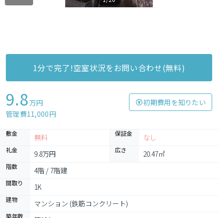
1分で完了!空室状況をお問い合わせ(無料)
9.8
初期費用を知りたい
万円
管理費11,000円
敷金
保証金
無料
なし
礼金
広さ
9.8万円
20.47㎡
階数
4階 / 7階建
間取り
1K
建物
マンション (鉄筋コンクリート)
築年数