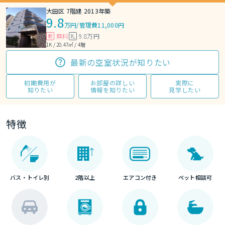
大田区 7階建 2013年築
9.8
万円
/
管理費11,000円
無料
9.8万円
敷
礼
1K / 20.47㎡ / 4階
最新の空室状況が知りたい
初期費用が
お部屋の詳しい
実際に
知りたい
情報を知りたい
見学したい
特徴
バス・トイレ別
2階以上
エアコン付き
ペット相談可