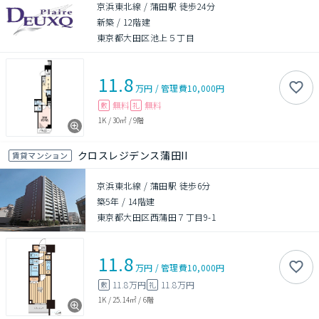
京浜東北線 / 蒲田駅 徒歩24分
新築
/
12階建
東京都大田区池上５丁目
11.8
万円
/
管理費
10,000円
無料
無料
敷
礼
1K
/
30㎡
/
9階
クロスレジデンス蒲田II
賃貸マンション
京浜東北線 / 蒲田駅 徒歩6分
築5年
/
14階建
東京都大田区西蒲田７丁目9-1
11.8
万円
/
管理費
10,000円
11.8万円
11.8万円
敷
礼
1K
/
25.14㎡
/
6階