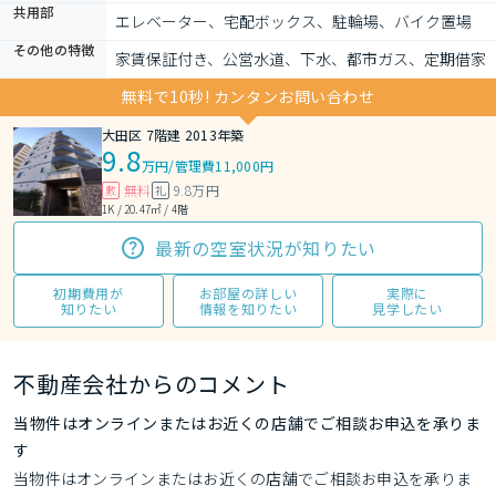
共用部
エレベーター、宅配ボックス、駐輪場、バイク置場
その他の特徴
家賃保証付き、公営水道、下水、都市ガス、定期借家
無料で10秒! カンタンお問い合わせ
大田区 7階建 2013年築
9.8
万円
/
管理費11,000円
無料
9.8万円
敷
礼
1K / 20.47㎡ / 4階
最新の空室状況が知りたい
初期費用が
お部屋の詳しい
実際に
知りたい
情報を知りたい
見学したい
不動産会社からのコメント
当物件はオンラインまたはお近くの店舗でご相談お申込を承りま
す
当物件はオンラインまたはお近くの店舗でご相談お申込を承りま