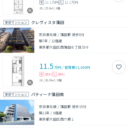
11.1万円
11.1万円
敷
礼
2K
/
25.8㎡
/
4階
クレヴィスタ蒲田
賃貸マンション
京浜東北線 / 蒲田駅 徒歩8分
築7年
/
12階建
東京都大田区西蒲田６丁目33-9
11.5
万円
/
管理費
13,000円
無料
無料
敷
礼
1K
/
26.04㎡
/
8階
パティーナ蒲田南
賃貸マンション
京浜東北線 / 蒲田駅 徒歩15分
築11年
/
6階建
東京都大田区西六郷１