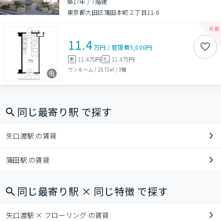
築17年
/
7階建
東京都大田区蒲田本町２丁目11-6
11.4
万円
/
管理費
5,000円
11.4万円
11.4万円
敷
礼
ワンルーム
/
23.72㎡
/
3階
同じ最寄り駅 で探す
矢口渡駅 の賃貸
蒲田駅 の賃貸
同じ最寄り駅 × 同じ特徴 で探す
矢口渡駅 × フローリング の賃貸