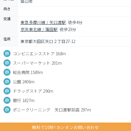
築13年
向き
交通
東急多摩川線 / 矢口渡駅
徒歩4分
京浜東北線 / 蒲田駅
徒歩23分
住所
東京都大田区矢口２丁目27-12
コンビニエンスストア 168m
スーパーマーケット 201m
総合病院 1589m
公園 2406m
ドラッグストア 290m
銀行 1827m
ポニークリーニング 矢口渡駅前店 297m
無料で10秒! カンタンお問い合わせ