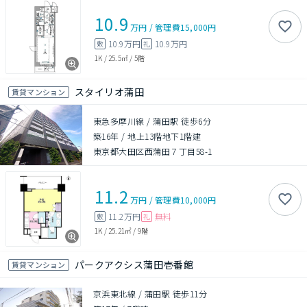
10.9
万円
/
管理費
15,000円
10.9万円
10.9万円
敷
礼
1K
/
25.5㎡
/
5階
スタイリオ蒲田
賃貸マンション
東急多摩川線 / 蒲田駅 徒歩6分
築16年
/
地上13階地下1階建
東京都大田区西蒲田７丁目58-1
11.2
万円
/
管理費
10,000円
11.2万円
無料
敷
礼
1K
/
25.21㎡
/
9階
パークアクシス蒲田壱番館
賃貸マンション
京浜東北線 / 蒲田駅 徒歩11分