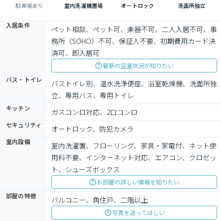
駐車場あり
室内洗濯機置場
オートロック
洗面所独立
入居条件
ペット相談、ペット可、楽器不可、二人入居不可、事
務所（SOHO）不可、保証人不要、初期費用カード決
済可、即入居可
最新の空室状況が知りたい
バス・トイレ
バストイレ別、温水洗浄便座、浴室乾燥機、洗面所独
立、専用バス、専用トイレ
キッチン
ガスコンロ対応、2口コンロ
セキュリティ
オートロック、防犯カメラ
室内設備
室内洗濯置、フローリング、家具・家電付、ネット使
用料不要、インターネット対応、エアコン、クロゼッ
ト、シューズボックス
お部屋の詳しい情報を知りたい
部屋の特徴
バルコニー、角住戸、二階以上
写真を送ってほしい