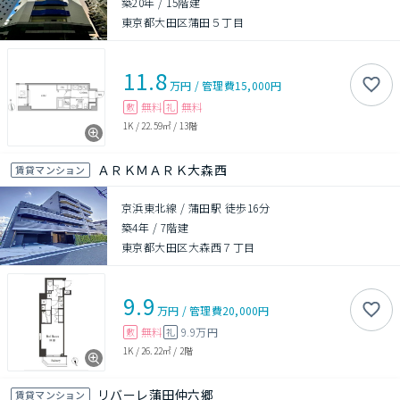
築20年
/
15階建
東京都大田区蒲田５丁目
11.8
万円
/
管理費
15,000円
無料
無料
敷
礼
1K
/
22.59㎡
/
13階
ＡＲＫＭＡＲＫ大森西
賃貸マンション
京浜東北線 / 蒲田駅 徒歩16分
築4年
/
7階建
東京都大田区大森西７丁目
9.9
万円
/
管理費
20,000円
無料
9.9万円
敷
礼
1K
/
26.22㎡
/
2階
リバーレ蒲田仲六郷
賃貸マンション