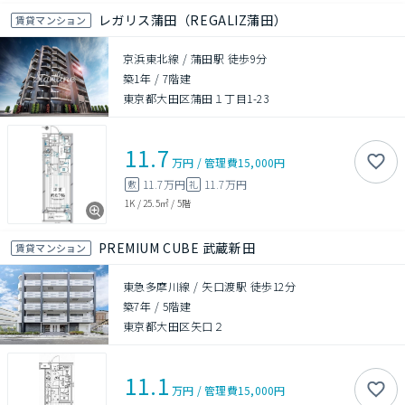
レガリス蒲田（REGALIZ蒲田）
賃貸マンション
京浜東北線 / 蒲田駅 徒歩9分
築1年
/
7階建
東京都大田区蒲田１丁目1-23
11.7
万円
/
管理費
15,000円
11.7万円
11.7万円
敷
礼
1K
/
25.5㎡
/
5階
PREMIUM CUBE 武蔵新田
賃貸マンション
東急多摩川線 / 矢口渡駅 徒歩12分
築7年
/
5階建
東京都大田区矢口２
11.1
万円
/
管理費
15,000円