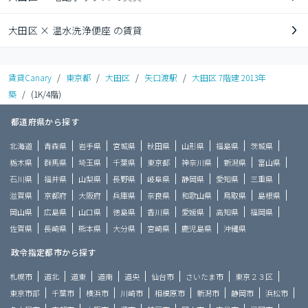
大田区 × 温水洗浄便座 の賃貸
賃貸Canary
/
東京都
/
大田区
/
矢口渡駅
/
大田区 7階建 2013年
築
/
(1K/4階)
都道府県から探す
北海道
青森県
岩手県
宮城県
秋田県
山形県
福島県
茨城県
栃木県
群馬県
埼玉県
千葉県
東京都
神奈川県
新潟県
富山県
石川県
福井県
山梨県
長野県
岐阜県
静岡県
愛知県
三重県
滋賀県
京都府
大阪府
兵庫県
奈良県
和歌山県
鳥取県
島根県
岡山県
広島県
山口県
徳島県
香川県
愛媛県
高知県
福岡県
佐賀県
長崎県
熊本県
大分県
宮崎県
鹿児島県
沖縄県
政令指定都市から探す
札幌市
道北
道東
道南
道央
仙台市
さいたま市
東京２３区
東京市部
千葉市
横浜市
川崎市
相模原市
新潟市
静岡市
浜松市