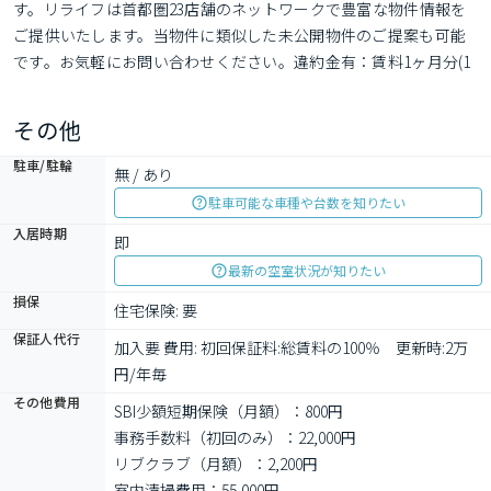
す。リライフは首都圏23店舗のネットワークで豊富な物件情報を
ご提供いたします。当物件に類似した未公開物件のご提案も可能
です。お気軽にお問い合わせください。違約金有：賃料1ヶ月分(1
年未満)
その他
駐車/駐輪
無 / あり
駐車可能な車種や台数を知りたい
入居時期
即
最新の空室状況が知りたい
損保
住宅保険: 要
保証人代行
加入要 費用: 初回保証料:総賃料の100％　更新時:2万
円/年毎　
その他費用
SBI少額短期保険（月額）：800円
事務手数料（初回のみ）：22,000円
リブクラブ（月額）：2,200円
室内清掃費用：55,000円