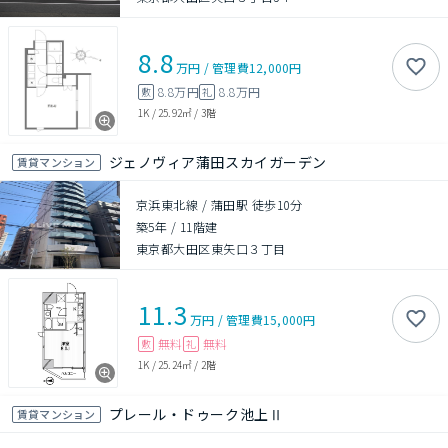
8.8
万円
/
管理費
12,000円
8.8万円
8.8万円
敷
礼
1K
/
25.92㎡
/
3階
ジェノヴィア蒲田スカイガーデン
賃貸マンション
京浜東北線 / 蒲田駅 徒歩10分
築5年
/
11階建
東京都大田区東矢口３丁目
11.3
万円
/
管理費
15,000円
無料
無料
敷
礼
1K
/
25.24㎡
/
2階
プレール・ドゥーク池上Ⅱ
賃貸マンション