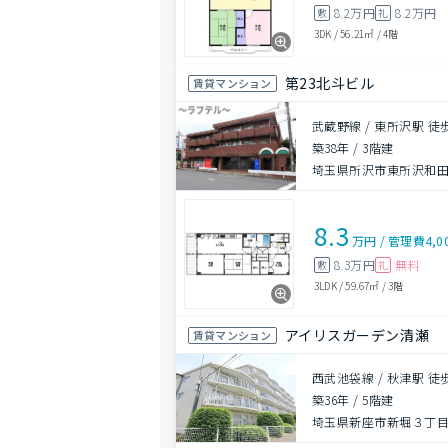
8.2万円
8.2万円
敷
礼
3DK
/
56.21㎡
/
4階
第23北斗ビル
賃貸マンション
武蔵野線 / 東所沢駅 徒
築38年
/
3階建
埼玉県所沢市東所沢和
8.3
万円
/
管理費
4,0
8.3万円
無料
敷
礼
3LDK
/
59.67㎡
/
3階
アイリスガーデン清瀬
賃貸マンション
西武池袋線 / 秋津駅 徒
築36年
/
5階建
埼玉県新座市新堀３丁目1