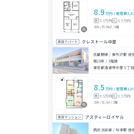
8.9
万円
/
管理費
3,0
8.9万円
8.9万円
敷
礼
3DK
/
55.94㎡
/
4階
クレストール中里
賃貸アパート
武蔵野線 / 東所沢駅 徒
築26年
/
3階建
東京都清瀬市中里５丁目5
8.5
万円
/
管理費
3,0
8.5万円
8.5万円
敷
礼
2DK
/
51.3㎡
/
2階
アスティーロイヤル
賃貸マンション
西武池袋線 / 秋津駅 徒