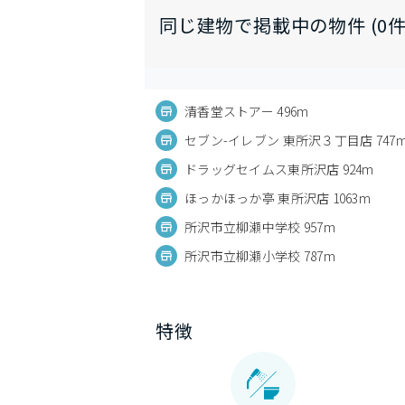
同じ建物で掲載中の物件 (0件
清香堂ストアー 496m
セブン-イレブン 東所沢３丁目店 747
ドラッグセイムス東所沢店 924m
ほっかほっか亭 東所沢店 1063m
所沢市立柳瀬中学校 957m
所沢市立柳瀬小学校 787m
特徴