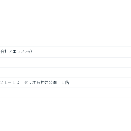
会社アエラス.FR）
２１－１０　セリオ石神井公園　１階