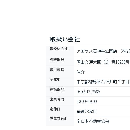
取扱い会社
取扱い会社
アエラス石神井公園店 （株式
免許番号
国土交通大臣（1）第10206号
取引態様
仲介
所在地
東京都練馬区石神井町３丁目
電話番号
03-6913-2585
営業時間
10:00~19:00
定休日
毎週水曜日
所属団体名
全日本不動産協会