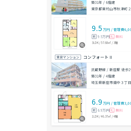
築31年
/
6階建
東京都東村山市秋津町２丁
9.5
万円
/
管理費
6,0
9.5万円
無料
敷
礼
3LDK
/
57.68㎡
/
3階
コンフォートⅡ
賃貸マンション
武蔵野線 / 新座駅 徒歩2
築31年
/
4階建
埼玉県新座市畑中３丁目5
6.9
万円
/
管理費
3,0
6.9万円
無料
敷
礼
1LDK
/
46.37㎡
/
4階