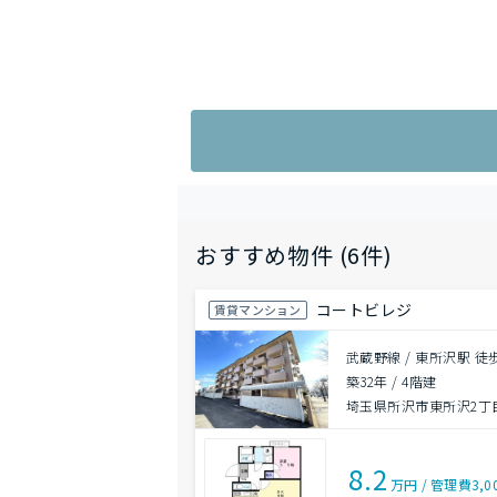
おすすめ物件 (6件)
コートビレジ
賃貸マンション
武蔵野線 / 東所沢駅 徒
築32年
/
4階建
埼玉県所沢市東所沢2丁
8.2
万円
/
管理費
3,0