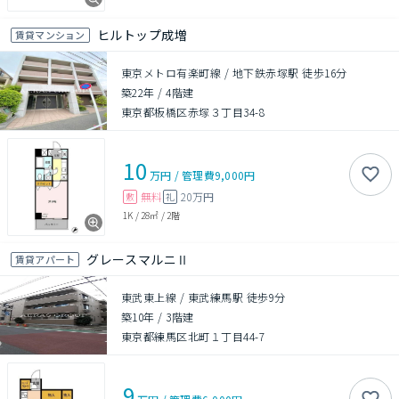
ヒルトップ成増
賃貸マンション
東京メトロ有楽町線 / 地下鉄赤塚駅 徒歩16分
築22年
/
4階建
東京都板橋区赤塚３丁目34-8
10
万円
/
管理費
9,000円
無料
20万円
敷
礼
1K
/
28㎡
/
2階
グレースマルニⅡ
賃貸アパート
東武東上線 / 東武練馬駅 徒歩9分
築10年
/
3階建
東京都練馬区北町１丁目44-7
9