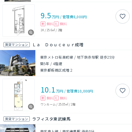
9.5
万円
/
管理費
8,000円
無料
無料
敷
礼
1K
/
25.6㎡
/
2階
Ｌａ Ｄｏｕｃｅｕｒ成増
賃貸マンション
東京メトロ有楽町線 / 地下鉄赤塚駅 徒歩25分
築5年
/
4階建
東京都板橋区成増２
10.1
万円
/
管理費
10,000円
無料
無料
敷
礼
ワンルーム
/
25.05㎡
/
2階
ラフィスタ東武練馬
賃貸マンション
東武東上線 / 東武練馬駅 徒歩8分