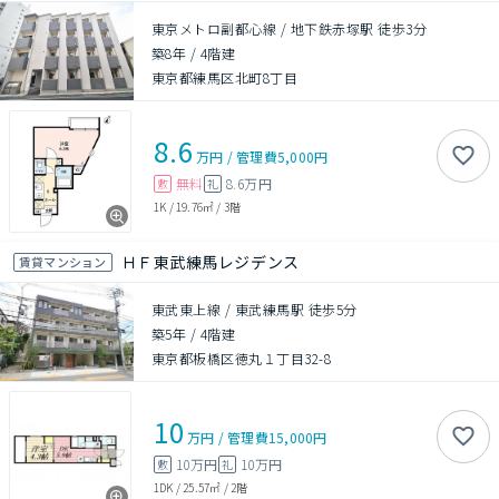
東京メトロ副都心線 / 地下鉄赤塚駅 徒歩3分
築8年
/
4階建
東京都練馬区北町8丁目
8.6
万円
/
管理費
5,000円
無料
8.6万円
敷
礼
1K
/
19.76㎡
/
3階
ＨＦ東武練馬レジデンス
賃貸マンション
東武東上線 / 東武練馬駅 徒歩5分
築5年
/
4階建
東京都板橋区徳丸１丁目32-8
10
万円
/
管理費
15,000円
10万円
10万円
敷
礼
1DK
/
25.57㎡
/
2階