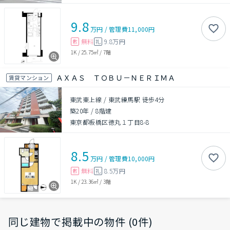
9.8
万円
/
管理費
11,000円
無料
9.8万円
敷
礼
1K
/
25.75㎡
/
7階
ＡＸＡＳ ＴＯＢＵ－ＮＥＲＩＭＡ
賃貸マンション
東武東上線 / 東武練馬駅 徒歩4分
築20年
/
8階建
東京都板橋区徳丸１丁目8-8
8.5
万円
/
管理費
10,000円
無料
8.5万円
敷
礼
1K
/
23.36㎡
/
3階
同じ建物で掲載中の物件 (0件)