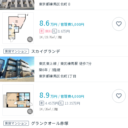
東京都練馬区北町８
8.6
万円
/
管理費
5,000円
無料
8.6万円
敷
礼
1K
/
19.76㎡
/
3階
スカイグランデ
賃貸マンション
東武東上線 / 東武練馬駅 徒歩7分
築6年
/
3階建
東京都練馬区北町1丁目
8.9
万円
/
管理費
4,000円
4.45万円
13.35万円
敷
礼
1K
/
26㎡
/
2階
グランクオール赤塚
賃貸マンション