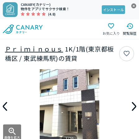
CANARY(カナリー)
物件をアプリでサクサク検索！
インストール
(4.8)
お気に入り
閲覧履歴
Ｐｒｉｍｉｎｏｕｓ
1K/1階(東京都板
橋区 / 東武練馬駅)の賃貸
画像を拡大
1/20