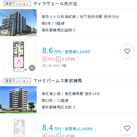
ディラヴェール光が丘
賃貸マンション
東京メトロ有楽町線 / 地下鉄赤塚駅 徒歩26分
築8年
/
5階建
東京都練馬区田柄５
8.6
万円
/
管理費
5,800円
無料
8.6万円
敷
礼
1K
/
26.14㎡
/
1階
ＴＨＥパームス東武練馬
賃貸マンション
東武東上線 / 東武練馬駅 徒歩14分
築18年
/
11階建
東京都練馬区北町５
8.4
万円
/
管理費
10,000円
無料
8.4万円
敷
礼