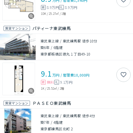
万円
/
管理費
1,540円
8.9万円
8.9万円
敷
礼
1DK
/
25.27㎡
/
1階
パティーナ東武練馬
賃貸マンション
東武東上線 / 東武練馬駅 徒歩10分
築6年
/
6階建
東京都板橋区徳丸１丁目49-10
9.1
万円
/
管理費
10,000円
無料
9.1万円
敷
礼
1K
/
25.52㎡
/
2階
ＰＡＳＥＯ東武練馬
賃貸マンション
東武東上線 / 東武練馬駅 徒歩4分
築7年
/
4階建
東京都練馬区北町２