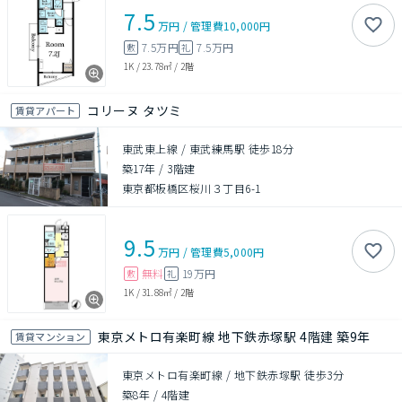
7.5
万円
/
管理費
10,000円
7.5万円
7.5万円
敷
礼
1K
/
23.78㎡
/
2階
コリーヌ タツミ
賃貸アパート
東武東上線 / 東武練馬駅 徒歩18分
築17年
/
3階建
東京都板橋区桜川３丁目6-1
9.5
万円
/
管理費
5,000円
無料
19万円
敷
礼
1K
/
31.88㎡
/
2階
東京メトロ有楽町線 地下鉄赤塚駅 4階建 築9年
賃貸マンション
東京メトロ有楽町線 / 地下鉄赤塚駅 徒歩3分
築8年
/
4階建