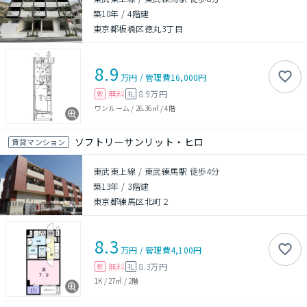
築10年
/
4階建
東京都板橋区徳丸3丁目
8.9
万円
/
管理費
16,000円
無料
8.9万円
敷
礼
ワンルーム
/
26.36㎡
/
4階
ソフトリーサンリット・ヒロ
賃貸マンション
東武東上線 / 東武練馬駅 徒歩4分
築13年
/
3階建
東京都練馬区北町２
8.3
万円
/
管理費
4,100円
無料
8.3万円
敷
礼
1K
/
27㎡
/
2階