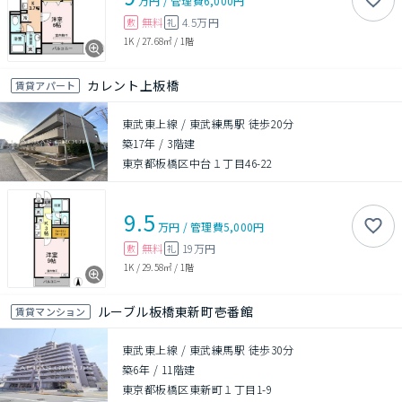
万円
/
管理費
6,000円
無料
4.5万円
敷
礼
1K
/
27.68㎡
/
1階
カレント上板橋
賃貸アパート
東武東上線 / 東武練馬駅 徒歩20分
築17年
/
3階建
東京都板橋区中台１丁目46-22
9.5
万円
/
管理費
5,000円
無料
19万円
敷
礼
1K
/
29.58㎡
/
1階
ルーブル板橋東新町壱番館
賃貸マンション
東武東上線 / 東武練馬駅 徒歩30分
築6年
/
11階建
東京都板橋区東新町１丁目1-9