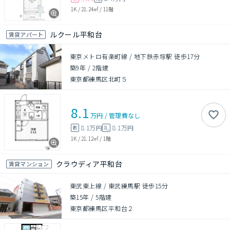
1K
/
21.24㎡
/
11階
ルクール平和台
賃貸アパート
東京メトロ有楽町線 / 地下鉄赤塚駅 徒歩17分
築9年
/
2階建
東京都練馬区北町５
8.1
万円
/
管理費
なし
8.1万円
8.1万円
敷
礼
1K
/
21.12㎡
/
1階
クラウディア平和台
賃貸マンション
東武東上線 / 東武練馬駅 徒歩15分
築15年
/
5階建
東京都練馬区平和台２