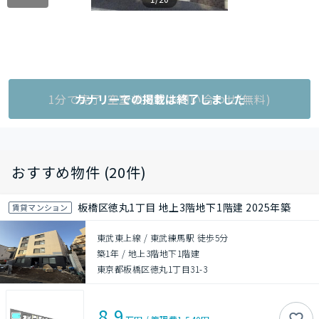
1分で完了!空室状況をお問い合わせ(無料)
カナリーでの掲載は終了しました
おすすめ物件 (20件)
板橋区徳丸1丁目 地上3階地下1階建 2025年築
賃貸マンション
東武東上線 / 東武練馬駅 徒歩5分
築1年
/
地上3階地下1階建
東京都板橋区徳丸1丁目31-3
8.9