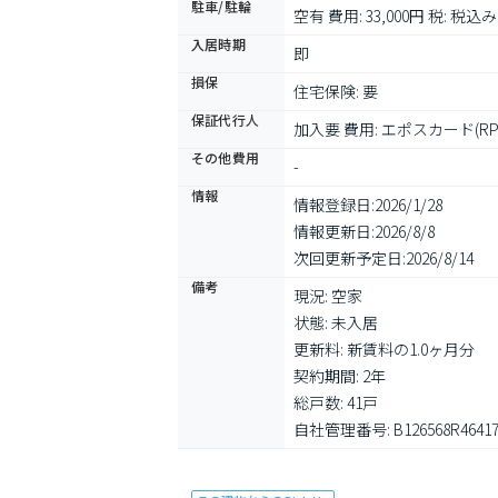
駐車/駐輪
空有 費用: 33,000円 税: 税
入居時期
即
損保
住宅保険: 要
保証代行人
加入要 費用: エポスカード(R
その他費用
-
情報
情報登録日:
2026/1/28
情報更新日:
2026/8/8
次回更新予定日:
2026/8/14
備考
現況: 空家

状態: 未入居

更新料: 新賃料の1.0ヶ月分

契約期間: 2年

総戸数: 41戸

自社管理番号: B126568R46417