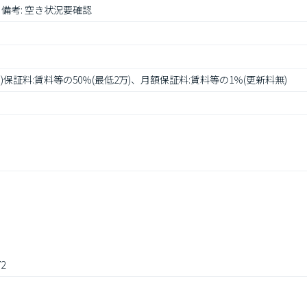
込み 備考: 空き状況要確認
P)保証料:賃料等の50％(最低2万)、月額保証料:賃料等の1％(更新料無)
2