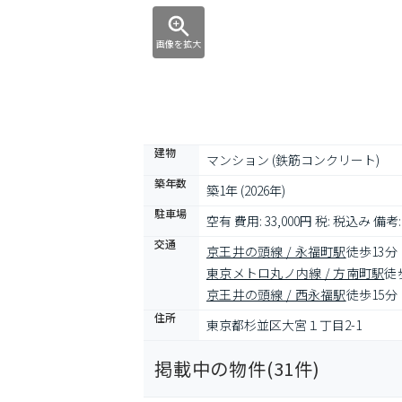
画像を拡大
建物
マンション (鉄筋コンクリート)
築年数
築1年 (2026年)
駐車場
空有 費用: 33,000円 税: 税込み 
交通
京王井の頭線 / 永福町駅
徒歩13分
東京メトロ丸ノ内線 / 方南町駅
徒
京王井の頭線 / 西永福駅
徒歩15分
住所
東京都杉並区大宮１丁目2-1
掲載中の物件(
31
件)