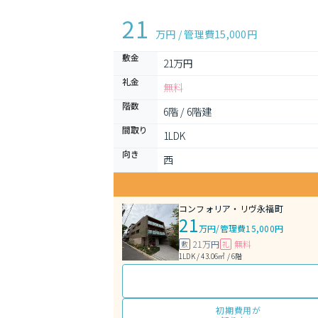
21
万円 / 管理費
15,000円
敷金
21万円
礼金
無料
階数
6階 / 6階建
間取り
1LDK 
向き
西
コンフォリア・リヴ永福町
21
万円
/
管理費15,000円
21万円
無料
敷
礼
1LDK / 43.06㎡ / 6階
初期費用が