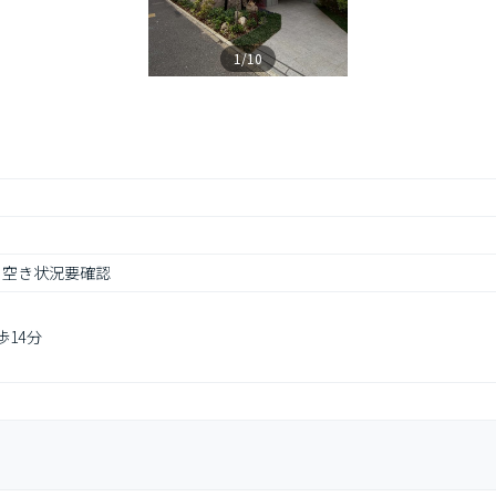
1/10
備考: 空き状況要確認
歩14分