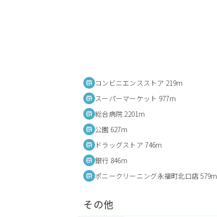
コンビニエンスストア 219m
スーパーマーケット 977m
総合病院 2201m
公園 627m
ドラッグストア 746m
銀行 846m
ポニークリーニング永福町北口店 579
その他