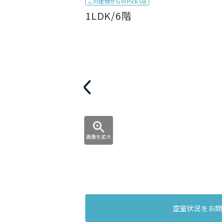
この建物からのPick Up
1LDK/6階
画像を拡大
空室状況をお