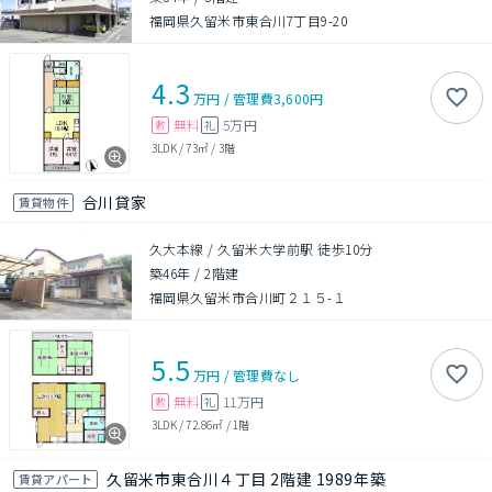
福岡県久留米市東合川7丁目9-20
4.3
万円
/
管理費
3,600円
無料
5万円
敷
礼
3LDK
/
73㎡
/
3階
合川貸家
賃貸物件
久大本線 / 久留米大学前駅 徒歩10分
築46年
/
2階建
福岡県久留米市合川町２１５-１
5.5
万円
/
管理費
なし
無料
11万円
敷
礼
3LDK
/
72.86㎡
/
1階
久留米市東合川４丁目 2階建 1989年築
賃貸アパート