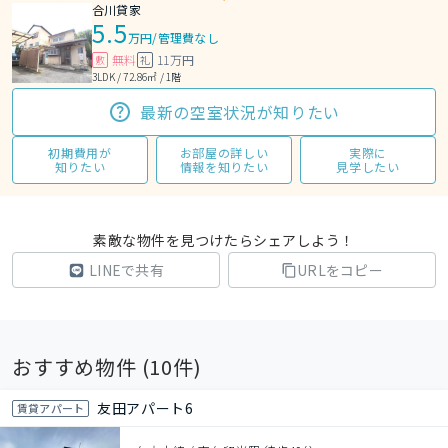
合川貸家
5.5
万円
/
管理費なし
無料
11万円
敷
礼
3LDK / 72.86㎡ / 1階
最新の空室状況が知りたい
初期費用が
お部屋の詳しい
実際に
知りたい
情報を知りたい
見学したい
素敵な物件を見つけたらシェアしよう！
LINEで共有
URLをコピー
おすすめ物件 (
10
件)
友田アパート6
賃貸アパート