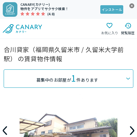
CANARY(カナリー)
物件をアプリでサクサク検索！
インストール
(4.8)
お気に入り
閲覧履歴
合川貸家（福岡県久留米市 / 久留米大学前
駅） の賃貸物件情報
1
募集中のお部屋が
件あります