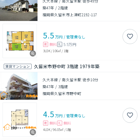
久大本線 / 南久留米駅 徒歩49分
築47年
/
2階建
福岡県久留米市上津町2192-117
5.5
万円
/
管理費
なし
無料
5.5万円
敷
礼
3LDK
/
106㎡
/
1階
久留米市野中町 3階建 1979年築
賃貸マンション
久大本線 / 南久留米駅 徒歩10分
築47年
/
3階建
福岡県久留米市野中町
4.5
万円
/
管理費
なし
無料
無料
敷
礼
4LDK
/
96.05㎡
/
1階