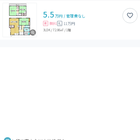
5.5
万円
/
管理費
なし
無料
11万円
敷
礼
3LDK
/
72.86㎡
/
1階