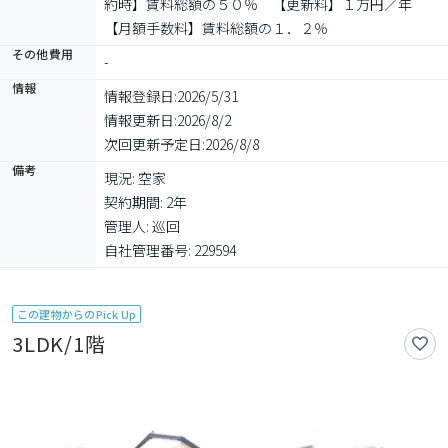
約時】賃料総額の５０％　【更新料】１万円／年　
【月額手数料】賃料総額の１．２％
その他費用
-
情報
情報登録日:
2026/5/31
情報更新日:
2026/8/2
次回更新予定日:
2026/8/8
備考
現況: 空家

契約期間: 2年

管理人: 巡回

自社管理番号: 229594
この建物からのPick Up
3LDK/1階