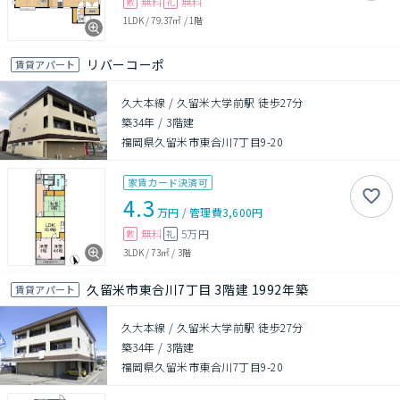
無料
無料
敷
礼
1LDK
/
79.37㎡
/
1階
リバーコーポ
賃貸アパート
久大本線 / 久留米大学前駅 徒歩27分
築34年
/
3階建
福岡県久留米市東合川7丁目9-20
家賃カード決済可
4.3
万円
/
管理費
3,600円
無料
5万円
敷
礼
3LDK
/
73㎡
/
3階
久留米市東合川7丁目 3階建 1992年築
賃貸アパート
久大本線 / 久留米大学前駅 徒歩27分
築34年
/
3階建
福岡県久留米市東合川7丁目9-20