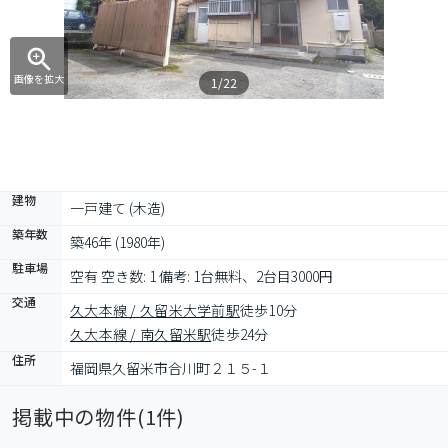
画像を拡大
1/22
建物
一戸建て (木造)
築年数
築46年 (1980年)
駐車場
空有 空き数: 1 備考: 1台無料、2台目3000円
交通
久大本線 / 久留米大学前駅
徒歩10分
久大本線 / 南久留米駅
徒歩24分
住所
福岡県久留米市合川町２１５-１
掲載中の物件(
1
件)