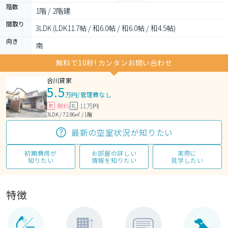
階数
1階 / 2階建
間取り
3LDK (LDK11.7帖 / 和6.0帖 / 和6.0帖 / 和4.5帖)
向き
南
無料で10秒! カンタンお問い合わせ
合川貸家
5.5
万円
/
管理費なし
無料
11万円
敷
礼
3LDK / 72.86㎡ / 1階
最新の空室状況が知りたい
初期費用が
お部屋の詳しい
実際に
知りたい
情報を知りたい
見学したい
特徴