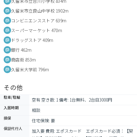
久留米市立合川小学校 834m
久留米市立良山中学校 1902m
コンビニエンスストア 639m
スーパーマーケット 470m
ドラッグストア 409m
銀行 462m
商店街 853m
久留米大学前 796m
その他
駐車/駐輪
空有 空き数: 1 備考: 1台無料、2台目3000円
入居時期
相談
損保
住宅保険: 要
保証代行人
加入要 費用: エポスカード　エポスカード必須：【契