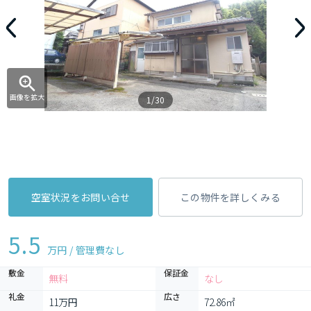
画像を拡大
1/30
空室状況をお問い合せ
この物件を詳しくみる
5.5
万円 / 管理費
なし
敷金
保証金
無料
なし
礼金
広さ
11万円
72.86㎡