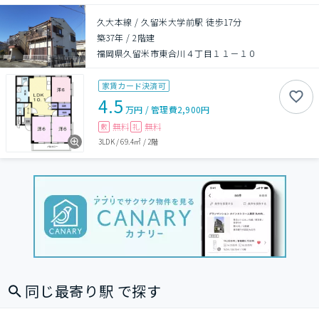
久大本線 / 久留米大学前駅 徒歩17分
築37年
/
2階建
福岡県久留米市東合川４丁目１１－１０
家賃カード決済可
4.5
万円
/
管理費
2,900円
無料
無料
敷
礼
3LDK
/
69.4㎡
/
2階
同じ最寄り駅 で探す