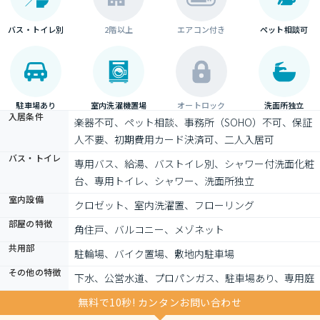
バス・トイレ別
2階以上
エアコン付き
ペット相談可
駐車場あり
室内洗濯機置場
オートロック
洗面所独立
入居条件
楽器不可、ペット相談、事務所（SOHO）不可、保証
人不要、初期費用カード決済可、二人入居可
バス・トイレ
専用バス、給湯、バストイレ別、シャワー付洗面化粧
台、専用トイレ、シャワー、洗面所独立
室内設備
クロゼット、室内洗濯置、フローリング
部屋の特徴
角住戸、バルコニー、メゾネット
共用部
駐輪場、バイク置場、敷地内駐車場
その他の特徴
下水、公営水道、プロパンガス、駐車場あり、専用庭
無料で10秒! カンタンお問い合わせ