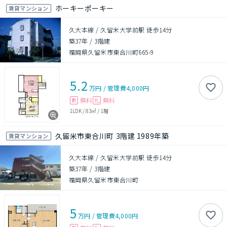
ホーキーポーキー
賃貸マンション
久大本線 / 久留米大学前駅 徒歩14分
築37年
/
3階建
福岡県久留米市東合川町665-9
5.2
万円
/
管理費
4,000円
無料
無料
敷
礼
1LDK
/
83㎡
/
1階
久留米市東合川町 3階建 1989年築
賃貸マンション
久大本線 / 久留米大学前駅 徒歩14分
築37年
/
3階建
福岡県久留米市東合川町
5
万円
/
管理費
4,000円