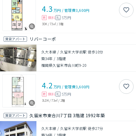
4.3
万円
/
管理費
3,600円
無料
5万円
敷
礼
3DK
/
73㎡
/
3階
リバーコーポ
賃貸アパート
久大本線 / 久留米大学前駅 徒歩10分
築34年
/
3階建
福岡県久留米市合川町9-20
4.2
万円
/
管理費
3,600円
無料
5万円
敷
礼
3LDK
/
73㎡
/
2階
久留米市東合川7丁目 3階建 1992年築
賃貸アパート
久大本線 / 久留米大学前駅 徒歩27分
築34年
/
3階建