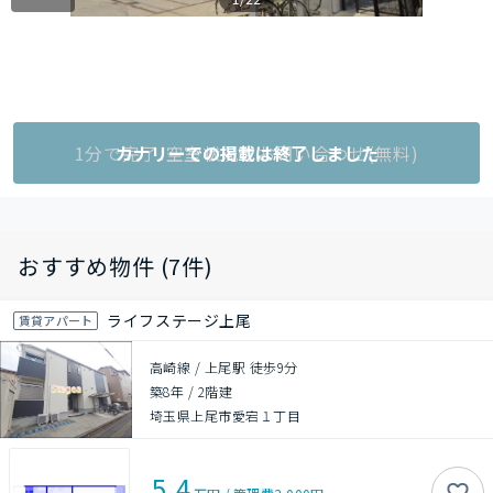
1分で完了!空室状況をお問い合わせ(無料)
カナリーでの掲載は終了しました
おすすめ物件 (7件)
ライフステージ上尾
賃貸アパート
高崎線 / 上尾駅 徒歩9分
築8年
/
2階建
埼玉県上尾市愛宕１丁目
5.4