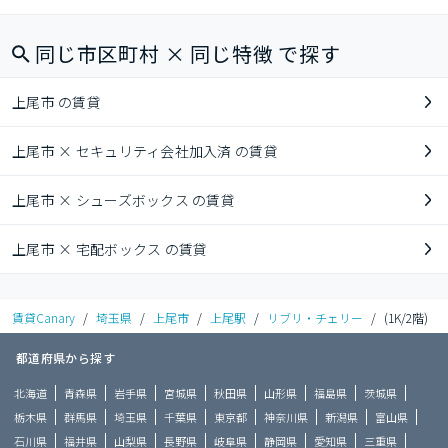
同じ市区町村 × 同じ特徴 で探す
上尾市 の賃貸
上尾市 × セキュリティ会社加入済 の賃貸
上尾市 × シューズボックス の賃貸
上尾市 × 宅配ボックス の賃貸
賃貸Canary
/
埼玉県
/
上尾市
/
上尾駅
/
リブリ・チェリー
/
(1K/2階)
都道府県から探す
北海道
青森県
岩手県
宮城県
秋田県
山形県
福島県
茨城県
栃木県
群馬県
埼玉県
千葉県
東京都
神奈川県
新潟県
富山県
石川県
福井県
山梨県
長野県
岐阜県
静岡県
愛知県
三重県