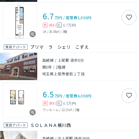
6.7
万円
/
管理費
3,000円
無料
6.7万円
敷
礼
1K
/
26.08㎡
/
3階
プリマ ラ シェリ こずえ
賃貸アパート
高崎線 / 上尾駅 徒歩8分
築8年
/
2階建
埼玉県上尾市愛宕１丁目
6.5
万円
/
管理費
4,000円
無料
6.5万円
敷
礼
ワンルーム
/
22.15㎡
/
2階
ＳＯＬＡＮＡ桶川西
賃貸アパート
高崎線 / 北上尾駅 徒歩36分