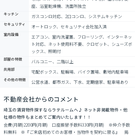
座、浴室乾燥機、洗面所独立
キッチン
ガスコンロ対応、2口コンロ、システムキッチン
セキュリティ
オートロック、セキュリティ会社加入済
室内設備
エアコン、室内洗濯置、フローリング、インターネッ
ト対応、ネット使用料不要、クロゼット、シューズボ
ックス、照明付
部屋の特徴
バルコニー、二階以上
共用部
宅配ボックス、駐輪場、バイク置場、敷地内駐車場
その他の特徴
公営水道、都市ガス、下水、定期借家、駐車場あり
不動産会社からのコメント
埼玉の賃貸物件探すならラテルームへ♪ ネット非掲載物件・他
社様の物件もまとめてご案内いたします！！
会費(月額)2200円(月額)　口座振替手数料330円(月額)　※仲介手数
料無料　※『ご来店初めてのお客様・当物件を契約に限る』　掲