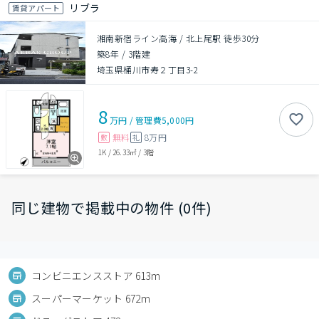
リブラ
賃貸アパート
湘南新宿ライン高海 / 北上尾駅 徒歩30分
築8年
/
3階建
埼玉県桶川市寿２丁目3-2
8
万円
/
管理費
5,000円
無料
8万円
敷
礼
1K
/
26.33㎡
/
3階
同じ建物で掲載中の物件 (0件)
コンビニエンスストア 613m
スーパーマーケット 672m