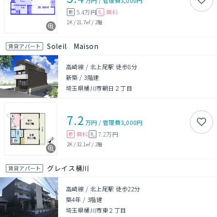
万円
/
管理費
3,000円
5.4万円
無料
敷
礼
1K
/
21.7㎡
/
2階
Soleil Maison
賃貸アパート
高崎線 / 北上尾駅 徒歩8分
新築
/
3階建
埼玉県桶川市朝日２丁目
7.2
万円
/
管理費
3,000円
無料
7.2万円
敷
礼
2K
/
32.1㎡
/
2階
グレイス桶川
賃貸アパート
高崎線 / 北上尾駅 徒歩22分
築4年
/
3階建
埼玉県桶川市東２丁目