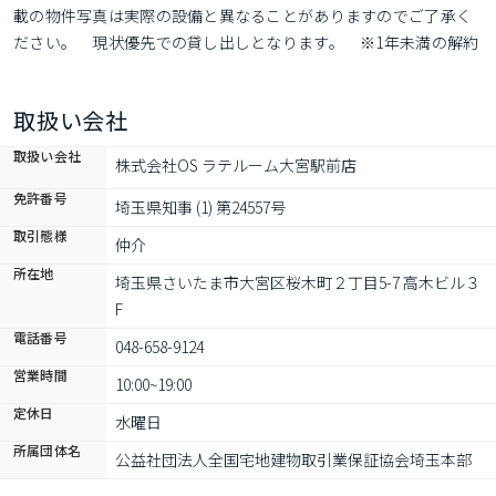
載の物件写真は実際の設備と異なることがありますのでご了承く
ださい。　現状優先での貸し出しとなります。　※1年未満の解約
の場合、総賃料1か月分の短期解約違約金特約有り
取扱い会社
取扱い会社
株式会社OS ラテルーム大宮駅前店
免許番号
埼玉県知事 (1) 第24557号
取引態様
仲介
所在地
埼玉県さいたま市大宮区桜木町２丁目5-7 高木ビル３
F
電話番号
048-658-9124
営業時間
10:00~19:00
定休日
水曜日
所属団体名
公益社団法人全国宅地建物取引業保証協会埼玉本部