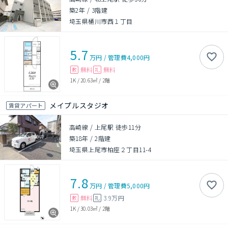
築2年
/
3階建
埼玉県桶川市西１丁目
5.7
万円
/
管理費
4,000円
無料
無料
敷
礼
1K
/
20.63㎡
/
2階
メイプルスタジオ
賃貸アパート
高崎線 / 上尾駅 徒歩11分
築18年
/
2階建
埼玉県上尾市柏座２丁目11-4
7.8
万円
/
管理費
5,000円
無料
3.9万円
敷
礼
1K
/
30.03㎡
/
2階