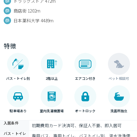
ドラッグストア 472m
商店街 1202m
日本薬科大学 4489m
特徴
バス・トイレ別
2階以上
エアコン付き
ペット相談可
駐車場あり
室内洗濯機置場
オートロック
洗面所独立
入居条件
初期費用カード決済可、保証人不要、即入居可
バス・トイレ
専用バス、専用トイレ、バストイレ別、温水洗浄便