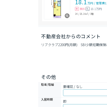
18.1
万円
/
管理費
1
無料
18.1万円
敷
礼
1K
/
26.14㎡
/
3階
不動産会社からのコメント
リブクラブ2200円(月額)　SBI少額短期保険8
その他
駐車/駐輪
要確認 / なし
入居時期
即