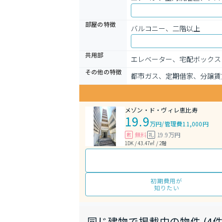
部屋の特徴
バルコニー、二階以上
共用部
エレベーター、宅配ボックス
その他の特徴
都市ガス、定期借家、分譲賃
メゾン・ド・ヴィレ恵比寿
19.9
万円
/
管理費11,000円
無料
19.9万円
敷
礼
1DK / 43.47㎡ / 2階
初期費用が
知りたい
同じ建物で掲載中の物件 (4件