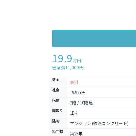
19.9
万円
管理費11,000円
敷金
無料
礼金
19.9万円
階数
2階 / 10階建
間取り
1DK
建物
マンション (鉄筋コンクリート)
築年数
築25年