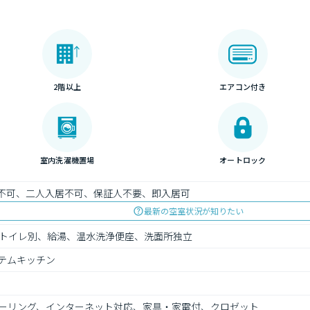
2階以上
エアコン付き
室内洗濯機置場
オートロック
）不可、二人入居不可、保証人不要、即入居可
最新の空室状況が知りたい
トイレ別、給湯、温水洗浄便座、洗面所独立
ステムキッチン
ーリング、インターネット対応、家具・家電付、クロゼット