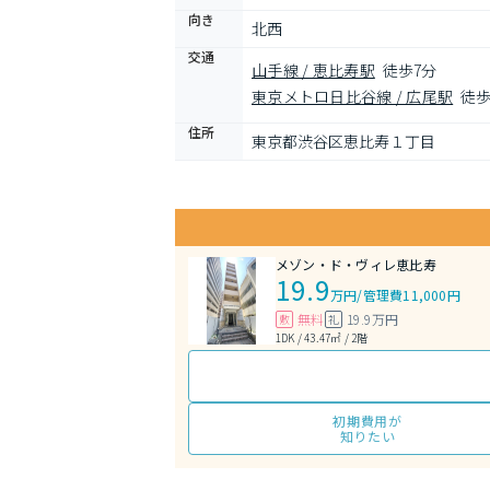
向き
北西
交通
山手線 / 恵比寿駅
徒歩7分
東京メトロ日比谷線 / 広尾駅
徒歩
住所
東京都渋谷区恵比寿１丁目
メゾン・ド・ヴィレ恵比寿
19.9
万円
/
管理費11,000円
無料
19.9万円
敷
礼
1DK / 43.47㎡ / 2階
初期費用が
知りたい