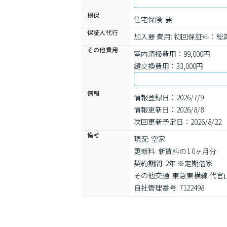
損保
住宅保険: 要
保証人代行
加入要 費用: 初回保証料：
その他費用
室内清掃費用：99,000円
鍵交換費用：33,000円
情報
情報登録日：2026/7/9
情報更新日：2026/8/8
次回更新予定日：2026/8/22
備考
現況: 空家

更新料: 新賃料の1.0ヶ月分

契約期間: 2年 ※定期借家

その他交通: 東急東横線 代官山
自社管理番号: 7122498