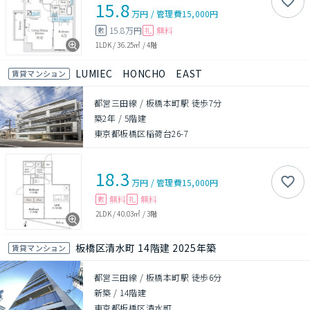
15.8
万円
/
管理費
15,000円
15.8万円
無料
敷
礼
1LDK
/
36.25㎡
/
4階
LUMIEC HONCHO EAST
賃貸マンション
都営三田線 / 板橋本町駅 徒歩7分
築2年
/
5階建
東京都板橋区稲荷台26-7
18.3
万円
/
管理費
15,000円
無料
無料
敷
礼
2LDK
/
40.03㎡
/
3階
板橋区清水町 14階建 2025年築
賃貸マンション
都営三田線 / 板橋本町駅 徒歩6分
新築
/
14階建
東京都板橋区清水町