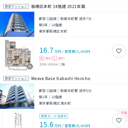
板橋区本町 14階建 2021年築
賃貸マンション
都営三田線 / 板橋本町駅 徒歩7分
築5年
/
14階建
東京都板橋区本町
16.7
万円
/
管理費
15,000円
無料
無料
敷
礼
2LDK
/
40.61㎡
/
2階
Weave Base Itabashi Honcho
賃貸マンション
都営三田線 / 板橋本町駅 徒歩8分
築1年
/
10階建
東京都板橋区清水町
家賃カード決済可
15.6
万円
/
管理費
20,000円