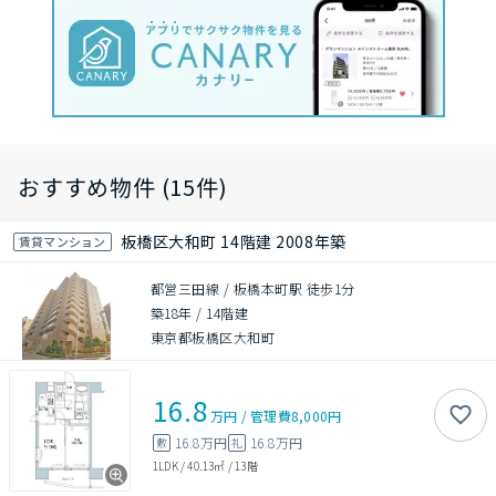
おすすめ物件 (15件)
板橋区大和町 14階建 2008年築
賃貸マンション
都営三田線 / 板橋本町駅 徒歩1分
築18年
/
14階建
東京都板橋区大和町
16.8
万円
/
管理費
8,000円
16.8万円
16.8万円
敷
礼
1LDK
/
40.13㎡
/
13階