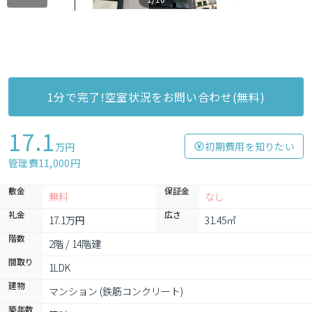
1分で完了!空室状況をお問い合わせ(無料)
17.1
初期費用を知りたい
万円
管理費11,000円
敷金
保証金
無料
なし
礼金
広さ
17.1万円
31.45㎡
階数
2階 / 14階建
間取り
1LDK
建物
マンション (鉄筋コンクリート)
築年数