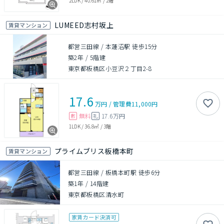
2LDK
/
40.61㎡
/
2階
LUMEED志村坂上
賃貸マンション
都営三田線 / 本蓮沼駅 徒歩15分
築2年
/
5階建
東京都板橋区小豆沢２丁目2-8
17.6
万円
/
管理費
11,000円
無料
17.6万円
敷
礼
1LDK
/
36.8㎡
/
3階
プライムブリス板橋本町
賃貸マンション
都営三田線 / 板橋本町駅 徒歩6分
築1年
/
14階建
東京都板橋区清水町
家賃カード決済可