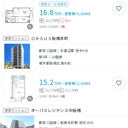
家賃カード決済可
16.8
万円
/
管理費
10,000円
16.8万円
無料
敷
礼
1LDK
/
33.85㎡
/
2階
ＯＲＳＵＳ板橋本町
賃貸マンション
都営三田線 / 本蓮沼駅 徒歩4分
築3年
/
14階建
東京都板橋区清水町
15.2
万円
/
管理費
15,000円
15.2万円
15.2万円
敷
礼
1LDK
/
38.06㎡
/
4階
オーパスレジデンス中板橋
賃貸マンション
都営三田線 / 板橋本町駅 徒歩16分