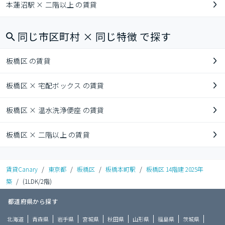
本蓮沼駅 × 二階以上 の賃貸
同じ市区町村 × 同じ特徴 で探す
板橋区 の賃貸
板橋区 × 宅配ボックス の賃貸
板橋区 × 温水洗浄便座 の賃貸
板橋区 × 二階以上 の賃貸
賃貸Canary
/
東京都
/
板橋区
/
板橋本町駅
/
板橋区 14階建 2025年
築
/
(1LDK/2階)
都道府県から探す
北海道
青森県
岩手県
宮城県
秋田県
山形県
福島県
茨城県