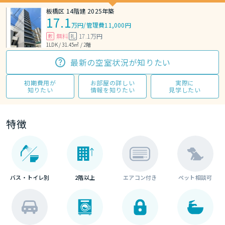
板橋区 14階建 2025年築
17.1
万円
/
管理費11,000円
無料
17.1万円
敷
礼
1LDK / 31.45㎡ / 2階
最新の空室状況が知りたい
初期費用が
お部屋の詳しい
実際に
知りたい
情報を知りたい
見学したい
特徴
バス・トイレ別
2階以上
エアコン付き
ペット相談可