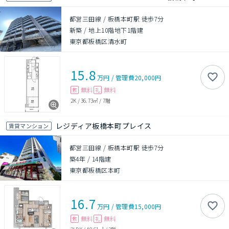
都営三田線 / 板橋本町駅 徒歩7分
新築
/
地上10階地下1階建
東京都板橋区清水町
15.8
万円
/
管理費
20,000円
無料
無料
敷
礼
2K
/
36.73㎡
/
7階
レジディア板橋本町プレイス
賃貸マンション
都営三田線 / 板橋本町駅 徒歩7分
築4年
/
14階建
東京都板橋区本町
16.7
万円
/
管理費
15,000円
無料
無料
敷
礼