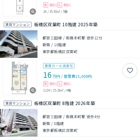
無料
無料
敷
礼
2K
/
35.85㎡
/
5階
板橋区双葉町 10階建 2025年築
賃貸マンション
都営三田線 / 板橋本町駅 徒歩12分
新築
/
10階建
東京都板橋区双葉町
家賃カード決済可
16
万円
/
管理費
15,000円
無料
無料
敷
礼
1LDK
/
35.28㎡
/
4階
板橋区双葉町 8階建 2026年築
賃貸マンション
都営三田線 / 板橋本町駅 徒歩4分
新築
/
8階建
東京都板橋区双葉町