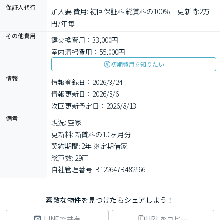
保証人代行
加入要 費用: 初回保証料:総賃料の100％　更新時:2万
円/年毎　
その他費用
鍵交換費用：33,000円
室内清掃費用：55,000円
初期費用を知りたい
情報
情報登録日：2026/3/24
情報更新日：2026/8/6
次回更新予定日：2026/8/13
備考
現況: 空家

更新料: 新賃料の1.0ヶ月分

契約期間: 2年 ※定期借家

総戸数: 29戸

自社管理番号: B122647R482566
素敵な物件を見つけたらシェアしよう！
LINEで共有
URLをコピー