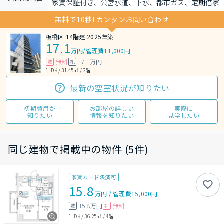
家賃保証付き、公営水道、下水、都市ガス、定期借家
無料で10秒! カンタンお問い合わせ
板橋区 14階建 2025年築
17.1
万円
/
管理費11,000円
無料
17.1万円
敷
礼
1LDK / 31.45㎡ / 2階
最新の空室状況が知りたい
初期費用が
お部屋の詳しい
実際に
知りたい
情報を知りたい
見学したい
同じ建物で掲載中の物件 (5件)
家賃カード決済可
15.8
万円
/
管理費
15,000円
15.8万円
無料
敷
礼
1LDK
/
36.25㎡
/
4階