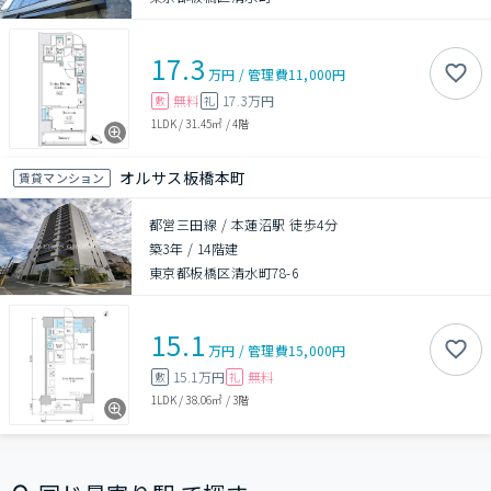
17.3
万円
/
管理費
11,000円
無料
17.3万円
敷
礼
1LDK
/
31.45㎡
/
4階
オルサス板橋本町
賃貸マンション
都営三田線 / 本蓮沼駅 徒歩4分
築3年
/
14階建
東京都板橋区清水町78-6
15.1
万円
/
管理費
15,000円
15.1万円
無料
敷
礼
1LDK
/
38.06㎡
/
3階