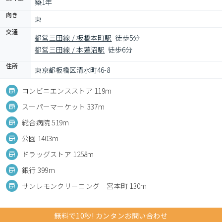
築1年
向き
東
交通
都営三田線 / 板橋本町駅
徒歩5分
都営三田線 / 本蓮沼駅
徒歩6分
住所
東京都板橋区清水町46-8
コンビニエンスストア 119m
スーパーマーケット 337m
総合病院 519m
公園 1403m
ドラッグストア 1258m
銀行 399m
サンレモンクリーニング 宮本町 130m
無料で10秒! カンタンお問い合わせ