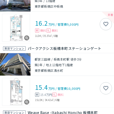
築3年
/
13階建
東京都板橋区中板橋
16.2
万円
/
管理費
9,000円
無料
無料
敷
礼
1LDK
/
35.37㎡
/
6階
パークアクシス板橋本町ステーションゲート
賃貸マンション
都営三田線 / 板橋本町駅 徒歩3分
築2年
/
地上12階地下1階建
東京都板橋区清水町
15.4
万円
/
管理費
10,000円
15.4万円
無料
敷
礼
1SLDK
/
34.42㎡
/
6階
Weave Base -Itabashi Honcho 板橋本町
賃貸マンション