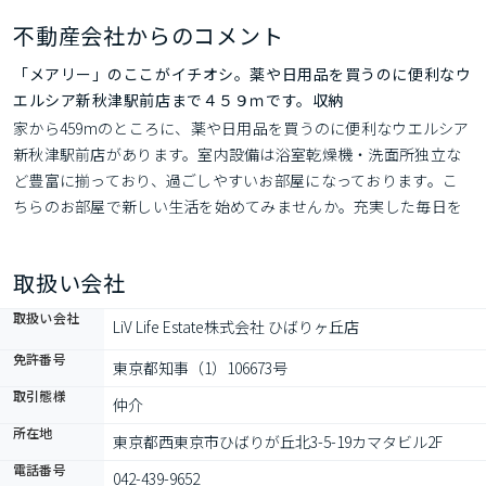
不動産会社からのコメント
「メアリー」のここがイチオシ。薬や日用品を買うのに便利なウ
エルシア新秋津駅前店まで４５９ｍです。収納
家から459mのところに、薬や日用品を買うのに便利なウエルシア
新秋津駅前店があります。室内設備は浴室乾燥機・洗面所独立な
ど豊富に揃っており、過ごしやすいお部屋になっております。こ
ちらのお部屋で新しい生活を始めてみませんか。充実した毎日を
送る為の第一歩がお部屋探しです。清瀬市や西武池袋線秋津付近
へのお引っ越しをご検討しているなら、ぜひ当社にお任せ下さ
取扱い会社
い。
取扱い会社
LiV Life Estate株式会社 ひばりヶ丘店
免許番号
東京都知事（1）106673号
取引態様
仲介
所在地
東京都西東京市ひばりが丘北3-5-19カマタビル2F
電話番号
042-439-9652