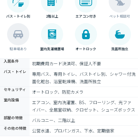
バス・トイレ別
2階以上
エアコン付き
ペット相談可
駐車場あり
室内洗濯機置場
オートロック
洗面所独立
入居条件
初期費用カード決済可、保証人不要
バス・トイレ
専用バス、専用トイレ、バストイレ別、シャワー付洗
面化粧台、浴室乾燥機、洗面所独立
セキュリティ
オートロック、防犯カメラ
室内設備
エアコン、室内洗濯置、BS、フローリング、光ファ
イバー、全居室収納、クロゼット、シューズボックス
部屋の特徴
バルコニー、二階以上
その他の特徴
公営水道、プロパンガス、下水、定期借家