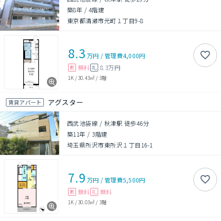
築8年
/
4階建
東京都清瀬市元町１丁目9-8
8.3
万円
/
管理費
4,000円
無料
8.3万円
敷
礼
1K
/
30.43㎡
/
3階
アグスター
賃貸アパート
西武池袋線 / 秋津駅 徒歩46分
築11年
/
3階建
埼玉県所沢市東所沢１丁目16-1
7.9
万円
/
管理費
5,500円
無料
無料
敷
礼
1K
/
30.03㎡
/
3階