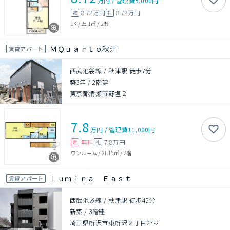
万円
/
管理費
5,000円
8.72万円
8.72万円
敷
礼
1K
/
28.1㎡
/
2階
ＭＱｕａｒｔｏ秋津
賃貸アパート
西武池袋線 / 秋津駅 徒歩7分
築3年
/
2階建
東京都清瀬市野塩２
7.8
万円
/
管理費
11,000円
無料
7.8万円
敷
礼
ワンルーム
/
21.15㎡
/
2階
Ｌｕｍｉｎａ Ｅａｓｔ
賃貸アパート
西武池袋線 / 秋津駅 徒歩45分
新築
/
3階建
埼玉県所沢市東所沢２丁目27-2