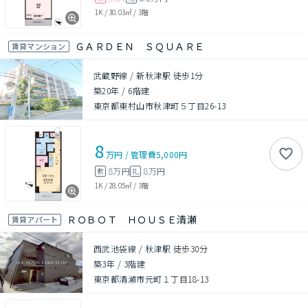
1K
/
30.03㎡
/
3階
ＧＡＲＤＥＮ ＳＱＵＡＲＥ
賃貸マンション
武蔵野線 / 新秋津駅 徒歩1分
築20年
/
6階建
東京都東村山市秋津町５丁目26-13
8
万円
/
管理費
5,000円
8万円
8万円
敷
礼
1K
/
28.05㎡
/
3階
ＲＯＢＯＴ ＨＯＵＳＥ清瀬
賃貸アパート
西武池袋線 / 秋津駅 徒歩30分
築3年
/
3階建
東京都清瀬市元町１丁目18-13