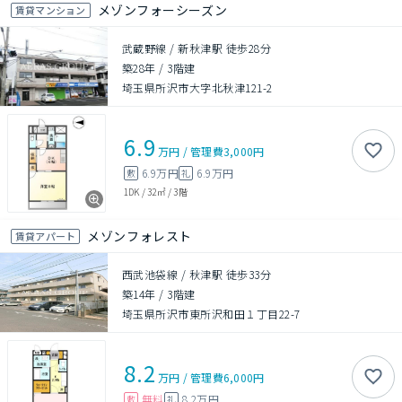
メゾンフォーシーズン
賃貸マンション
武蔵野線 / 新秋津駅 徒歩28分
築28年
/
3階建
埼玉県所沢市大字北秋津121-2
6.9
万円
/
管理費
3,000円
6.9万円
6.9万円
敷
礼
1DK
/
32㎡
/
3階
メゾンフォレスト
賃貸アパート
西武池袋線 / 秋津駅 徒歩33分
築14年
/
3階建
埼玉県所沢市東所沢和田１丁目22-7
8.2
万円
/
管理費
6,000円
無料
8.2万円
敷
礼