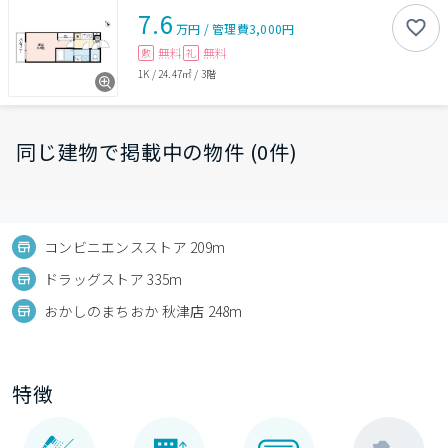
7.6
万円
/
管理費
3,000円
無料
無料
敷
礼
1K
/
24.47㎡
/
3階
同じ建物で掲載中の物件 (0件)
コンビニエンスストア 209m
ドラッグストア 335m
おかしのまちおか 秋津店 248m
特徴