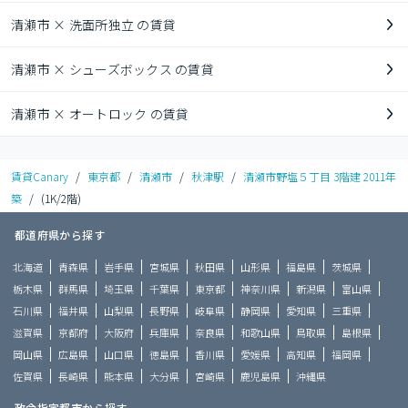
清瀬市 × 洗面所独立 の賃貸
清瀬市 × シューズボックス の賃貸
清瀬市 × オートロック の賃貸
賃貸Canary
/
東京都
/
清瀬市
/
秋津駅
/
清瀬市野塩５丁目 3階建 2011年
築
/
(1K/2階)
都道府県から探す
北海道
青森県
岩手県
宮城県
秋田県
山形県
福島県
茨城県
栃木県
群馬県
埼玉県
千葉県
東京都
神奈川県
新潟県
富山県
石川県
福井県
山梨県
長野県
岐阜県
静岡県
愛知県
三重県
滋賀県
京都府
大阪府
兵庫県
奈良県
和歌山県
鳥取県
島根県
岡山県
広島県
山口県
徳島県
香川県
愛媛県
高知県
福岡県
佐賀県
長崎県
熊本県
大分県
宮崎県
鹿児島県
沖縄県
政令指定都市から探す