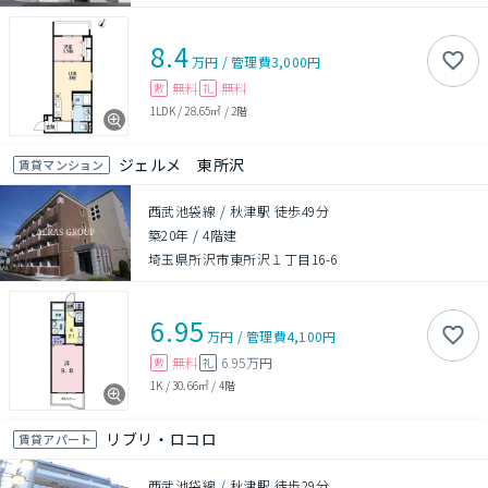
8.4
万円
/
管理費
3,000円
無料
無料
敷
礼
1LDK
/
28.65㎡
/
2階
ジェルメ 東所沢
賃貸マンション
西武池袋線 / 秋津駅 徒歩49分
築20年
/
4階建
埼玉県所沢市東所沢１丁目16-6
6.95
万円
/
管理費
4,100円
無料
6.95万円
敷
礼
1K
/
30.66㎡
/
4階
リブリ・ロコロ
賃貸アパート
西武池袋線 / 秋津駅 徒歩29分