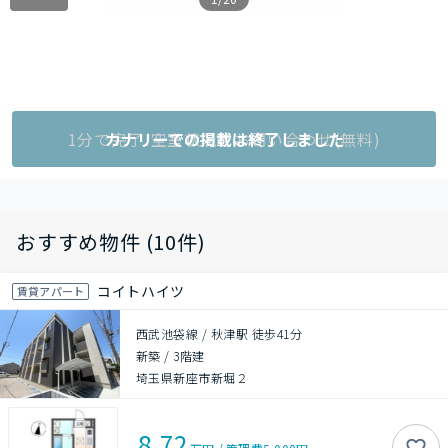
1分で完了!空室状況をお問い合わせ(無料)
カナリーでの掲載は終了しました
おすすめ物件 (10件)
コイトハイツ
賃貸アパート
西武池袋線 / 秋津駅 徒歩41分
新築
/
3階建
埼玉県新座市新堀２
8.72