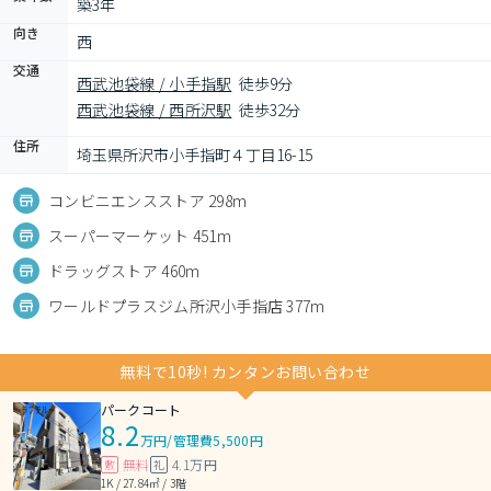
築3年
向き
西
交通
西武池袋線 / 小手指駅
徒歩9分
西武池袋線 / 西所沢駅
徒歩32分
住所
埼玉県所沢市小手指町４丁目16-15
コンビニエンスストア 298m
スーパーマーケット 451m
ドラッグストア 460m
ワールドプラスジム所沢小手指店 377m
無料で10秒! カンタンお問い合わせ
パークコート
8.2
万円
/
管理費5,500円
無料
4.1万円
敷
礼
1K / 27.84㎡ / 3階