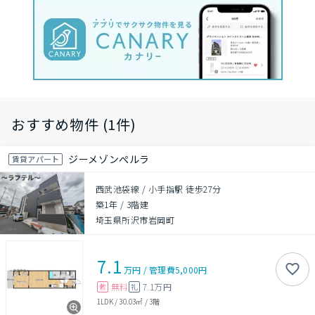
おすすめ物件 (1件)
ジーメゾンぺルラ
賃貸アパート
西武池袋線 / 小手指駅 徒歩27分
築1年
/
3階建
埼玉県所沢市岩岡町
7.1
万円
/
管理費
5,000円
無料
7.1万円
敷
礼
1LDK
/
30.03㎡
/
3階