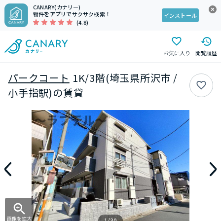
CANARY(カナリー)
物件をアプリでサクサク検索！
インストール
(4.8)
お気に入り
閲覧履歴
パークコート
1K/3階(埼玉県所沢市 /
小手指駅)の賃貸
画像を拡大
1/30