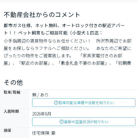
不動産会社からのコメント
都市ガス仕様、ネット無料、オートロック付きの駅近アパー
ト！！ ペット飼育もご相談可能（小型犬１匹迄：
小手指周辺の賃貸物件ならお任せください！　所沢市周辺でお部
屋をお探しならラフテルへご相談ください。　あなたのご希望に
ぴったりの物件をご提案致します。　「家具家電付きのお部
屋」、「駅近のお部屋」、「敷金礼金不要のお部屋」、「初期費
用10万円以下のお部屋」、「楽器相談可のお部屋」、「ペット飼
育可能なお部屋」…など何でもご相談下さい♪
その他
駐車/駐輪
無 / あり
駐車可能な車種や台数を知りたい
入居時期
2026年6月
最新の空室状況が知りたい
損保
住宅保険: 要