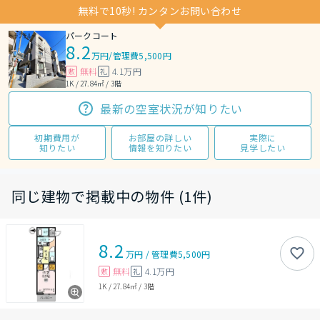
無料で10秒! カンタンお問い合わせ
パークコート
8.2
万円
/
管理費5,500円
無料
4.1万円
敷
礼
1K / 27.84㎡ / 3階
最新の空室状況が知りたい
初期費用が
お部屋の詳しい
実際に
知りたい
情報を知りたい
見学したい
同じ建物で掲載中の物件 (1件)
8.2
万円
/
管理費
5,500円
無料
4.1万円
敷
礼
1K
/
27.84㎡
/
3階