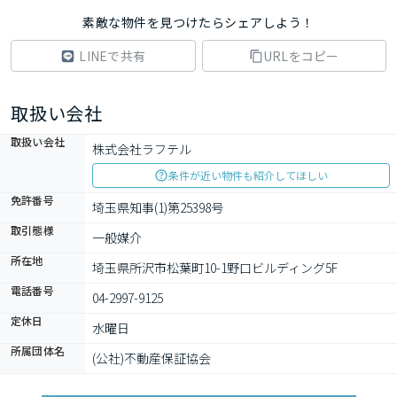
素敵な物件を見つけたらシェアしよう！
LINEで共有
URLをコピー
取扱い会社
取扱い会社
株式会社ラフテル
条件が近い物件も紹介してほしい
免許番号
埼玉県知事(1)第25398号
取引態様
一般媒介
所在地
埼玉県所沢市松葉町10-1野口ビルディング5F
電話番号
04-2997-9125
定休日
水曜日
所属団体名
(公社)不動産保証協会