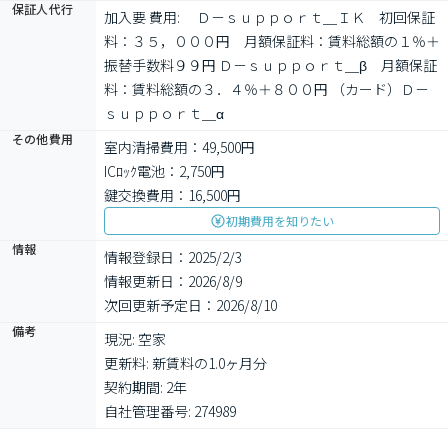
保証人代行
加入要 費用: 　Ｄ－ｓｕｐｐｏｒｔ＿ＩＫ　初回保証
料：３５，０００円　月額保証料：賃料総額の１％＋
振替手数料９９円 Ｄ－ｓｕｐｐｏｒｔ＿β　月額保証
料：賃料総額の３．４％＋８００円 （カード）Ｄ－
ｓｕｐｐｏｒｔ＿α　
その他費用
室内清掃費用：49,500円
ICﾛｯｸ電池：2,750円
鍵交換費用：16,500円
初期費用を知りたい
情報
情報登録日：2025/2/3
情報更新日：2026/8/9
次回更新予定日：2026/8/10
備考
現況: 空家

更新料: 新賃料の1.0ヶ月分

契約期間: 2年

自社管理番号: 274989