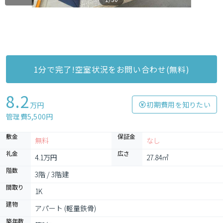
1分で完了!空室状況をお問い合わせ(無料)
8.2
初期費用を知りたい
万円
管理費5,500円
敷金
保証金
無料
なし
礼金
広さ
4.1万円
27.84㎡
階数
3階 / 3階建
間取り
1K
建物
アパート (軽量鉄骨)
築年数