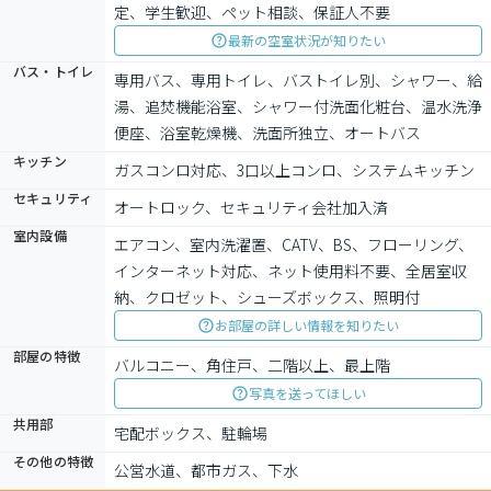
定、学生歓迎、ペット相談、保証人不要
最新の空室状況が知りたい
バス・トイレ
専用バス、専用トイレ、バストイレ別、シャワー、給
湯、追焚機能浴室、シャワー付洗面化粧台、温水洗浄
便座、浴室乾燥機、洗面所独立、オートバス
キッチン
ガスコンロ対応、3口以上コンロ、システムキッチン
セキュリティ
オートロック、セキュリティ会社加入済
室内設備
エアコン、室内洗濯置、CATV、BS、フローリング、
インターネット対応、ネット使用料不要、全居室収
納、クロゼット、シューズボックス、照明付
お部屋の詳しい情報を知りたい
部屋の特徴
バルコニー、角住戸、二階以上、最上階
写真を送ってほしい
共用部
宅配ボックス、駐輪場
その他の特徴
公営水道、都市ガス、下水