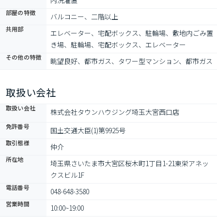
内洗濯置
部屋の特徴
バルコニー、二階以上
共用部
エレベーター、宅配ボックス、駐輪場、敷地内ごみ置
き場、駐輪場、宅配ボックス、エレベーター
その他の特徴
眺望良好、都市ガス、タワー型マンション、都市ガス
取扱い会社
取扱い会社
株式会社タウンハウジング埼玉大宮西口店
免許番号
国土交通大臣(1)第9925号
取引態様
仲介
所在地
埼玉県さいたま市大宮区桜木町1丁目1-21東栄アネッ
クスビル1F
電話番号
048-648-3580
営業時間
10:00~19:00