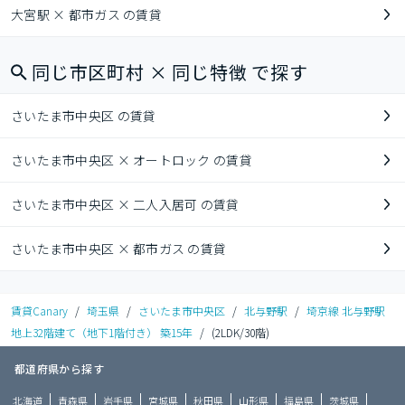
大宮駅 × 都市ガス の賃貸
同じ市区町村 × 同じ特徴 で探す
さいたま市中央区 の賃貸
さいたま市中央区 × オートロック の賃貸
さいたま市中央区 × 二人入居可 の賃貸
さいたま市中央区 × 都市ガス の賃貸
賃貸Canary
/
埼玉県
/
さいたま市中央区
/
北与野駅
/
埼京線 北与野駅
地上32階建て（地下1階付き） 築15年
/
(2LDK/30階)
都道府県から探す
北海道
青森県
岩手県
宮城県
秋田県
山形県
福島県
茨城県