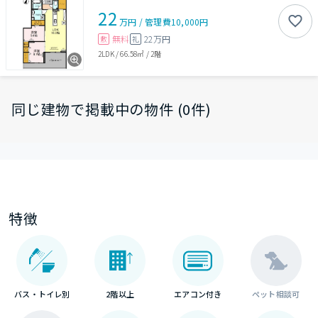
22
万円
/
管理費
10,000円
無料
22万円
敷
礼
2LDK
/
66.58㎡
/
2階
同じ建物で掲載中の物件 (0件)
特徴
バス・トイレ別
2階以上
エアコン付き
ペット相談可