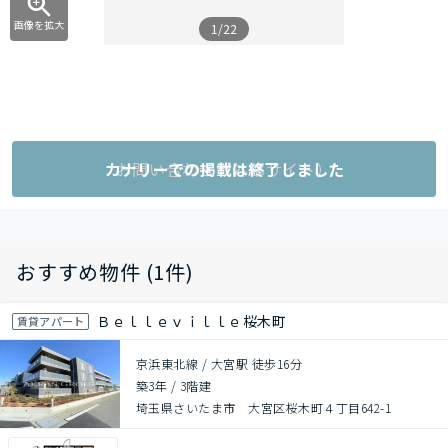
画像を拡大
1/22
カナリーでの掲載は終了しました
お問い合わせ（外部サイト）
おすすめ物件 (1件)
Ｂｅｌｌｅｖｉｌｌｅ桜木町
賃貸アパート
京浜東北線 / 大宮駅 徒歩16分
築3年
/
3階建
埼玉県さいたま市 大宮区桜木町４丁目642-1