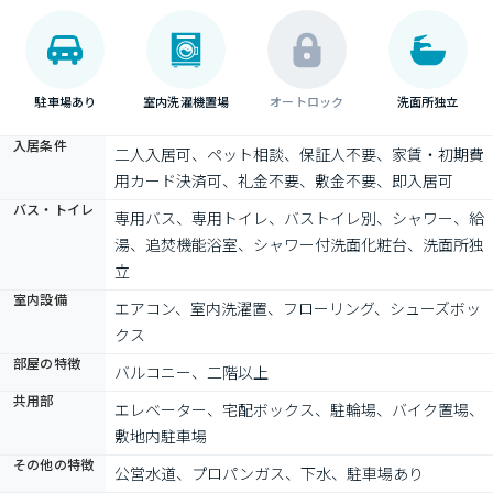
駐車場あり
室内洗濯機置場
オートロック
洗面所独立
入居条件
二人入居可、ペット相談、保証人不要、家賃・初期費
用カード決済可、礼金不要、敷金不要、即入居可
バス・トイレ
専用バス、専用トイレ、バストイレ別、シャワー、給
湯、追焚機能浴室、シャワー付洗面化粧台、洗面所独
立
室内設備
エアコン、室内洗濯置、フローリング、シューズボッ
クス
部屋の特徴
バルコニー、二階以上
共用部
エレベーター、宅配ボックス、駐輪場、バイク置場、
敷地内駐車場
その他の特徴
公営水道、プロパンガス、下水、駐車場あり