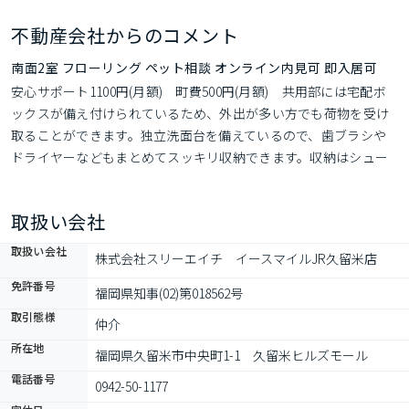
不動産会社からのコメント
南面2室 フローリング ペット相談 オンライン内見可 即入居可
安心サポート1100円(月額)　町費500円(月額)　共用部には宅配ボ
ックスが備え付けられているため、外出が多い方でも荷物を受け
取ることができます。独立洗面台を備えているので、歯ブラシや
ドライヤーなどもまとめてスッキリ収納できます。収納はシュー
ズボックス・押入など豊富なので、広々と空間を利用することも
可能です。管理人が巡回するマンションです。落ち着きある、フ
取扱い会社
ローリング張りのマンションとなっています。こちらの
取扱い会社
株式会社スリーエイチ　イースマイルJR久留米店
免許番号
福岡県知事(02)第018562号
取引態様
仲介
所在地
福岡県久留米市中央町1-1　久留米ヒルズモール
電話番号
0942-50-1177