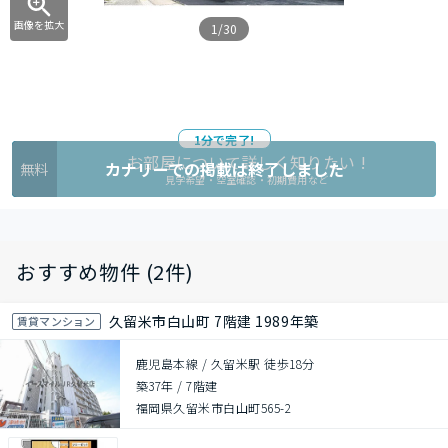
画像を拡大
1/30
1分で完了!
お部屋について詳しく知りたい !
カナリーでの掲載は終了しました
無料
見学希望・空室確認・初期費用など
おすすめ物件 (2件)
久留米市白山町 7階建 1989年築
賃貸マンション
鹿児島本線 / 久留米駅 徒歩18分
築37年
/
7階建
福岡県久留米市白山町565-2