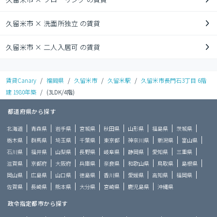
久留米市 × 洗面所独立 の賃貸
久留米市 × 二人入居可 の賃貸
賃貸Canary
/
福岡県
/
久留米市
/
久留米駅
/
久留米市長門石3丁目 6階
建 1980年築
/
(3LDK/4階)
都道府県から探す
北海道
青森県
岩手県
宮城県
秋田県
山形県
福島県
茨城県
栃木県
群馬県
埼玉県
千葉県
東京都
神奈川県
新潟県
富山県
石川県
福井県
山梨県
長野県
岐阜県
静岡県
愛知県
三重県
滋賀県
京都府
大阪府
兵庫県
奈良県
和歌山県
鳥取県
島根県
岡山県
広島県
山口県
徳島県
香川県
愛媛県
高知県
福岡県
佐賀県
長崎県
熊本県
大分県
宮崎県
鹿児島県
沖縄県
政令指定都市から探す