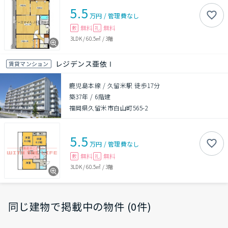
5.5
万円
/
管理費
なし
無料
無料
敷
礼
3LDK
/
60.5㎡
/
3階
レジデンス亜依Ⅰ
賃貸マンション
鹿児島本線 / 久留米駅 徒歩17分
築37年
/
6階建
福岡県久留米市白山町565-2
5.5
万円
/
管理費
なし
無料
無料
敷
礼
3LDK
/
60.5㎡
/
3階
同じ建物で掲載中の物件 (0件)