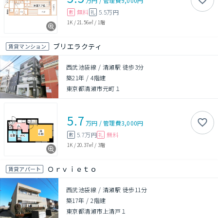
万円
/
管理費
9,000円
無料
5.5万円
敷
礼
1K
/
21.56㎡
/
1階
ブリエラクティ
賃貸マンション
西武池袋線 / 清瀬駅 徒歩3分
築21年
/
4階建
東京都清瀬市元町１
5.7
万円
/
管理費
3,000円
5.7万円
無料
敷
礼
1K
/
20.37㎡
/
3階
Ｏｒｖｉｅｔｏ
賃貸アパート
西武池袋線 / 清瀬駅 徒歩11分
築17年
/
2階建
東京都清瀬市上清戸１