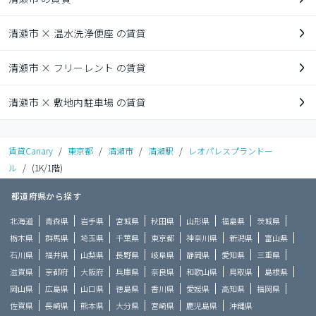
清瀬市 × 温水洗浄便座 の賃貸
清瀬市 × フリーレント の賃貸
清瀬市 × 敷地内駐車場 の賃貸
賃貸Canary
/
東京都
/
清瀬市
/
清瀬駅
/
レオパレスプランドー
ル
/
(1K/1階)
都道府県から探す
北海道
青森県
岩手県
宮城県
秋田県
山形県
福島県
茨城県
栃木県
群馬県
埼玉県
千葉県
東京都
神奈川県
新潟県
富山県
石川県
福井県
山梨県
長野県
岐阜県
静岡県
愛知県
三重県
滋賀県
京都府
大阪府
兵庫県
奈良県
和歌山県
鳥取県
島根県
岡山県
広島県
山口県
徳島県
香川県
愛媛県
高知県
福岡県
佐賀県
長崎県
熊本県
大分県
宮崎県
鹿児島県
沖縄県