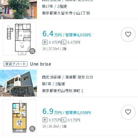
築17年
/
2階建
東京都東久留米市小山1丁目
6.4
万円
/
管理費
4,000円
6.4万円
6.4万円
敷
礼
1K
/
27.53㎡
/
2階
Une brise
賃貸アパート
西武池袋線 / 清瀬駅 徒歩31分
築7年
/
2階建
東京都東村山市秋津町１
6.9
万円
/
管理費
3,000円
6.9万円
6.9万円
敷
礼
1K
/
24.29㎡
/
1階