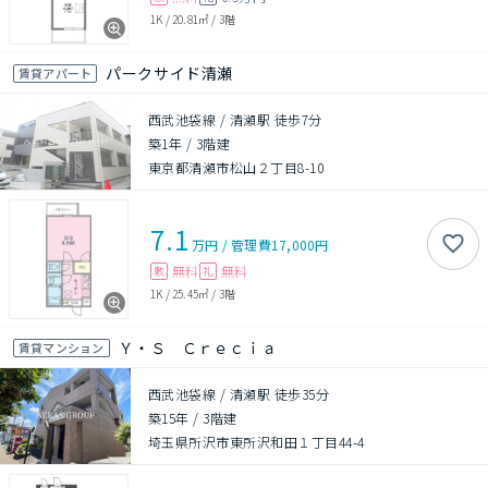
1K
/
20.81㎡
/
3階
パークサイド清瀬
賃貸アパート
西武池袋線 / 清瀬駅 徒歩7分
築1年
/
3階建
東京都清瀬市松山２丁目8-10
7.1
万円
/
管理費
17,000円
無料
無料
敷
礼
1K
/
25.45㎡
/
3階
Ｙ・Ｓ Ｃｒｅｃｉａ
賃貸マンション
西武池袋線 / 清瀬駅 徒歩35分
築15年
/
3階建
埼玉県所沢市東所沢和田１丁目44-4