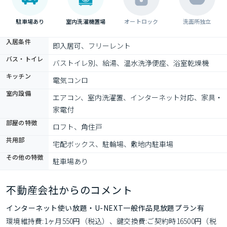
駐車場あり
室内洗濯機置場
オートロック
洗面所独立
入居条件
即入居可、フリーレント
バス・トイレ
バストイレ別、給湯、温水洗浄便座、浴室乾燥機
キッチン
電気コンロ
室内設備
エアコン、室内洗濯置、インターネット対応、家具・
家電付
部屋の特徴
ロフト、角住戸
共用部
宅配ボックス、駐輪場、敷地内駐車場
その他の特徴
駐車場あり
不動産会社からのコメント
インターネット使い放題・U-NEXT一般作品見放題プラン有
環境維持費:1ヶ月550円（税込）、鍵交換費:ご契約時16500円（税