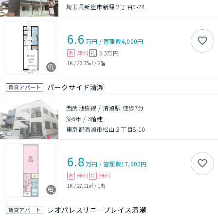
埼玉県新座市新堀２丁目9-24
6.6
万円
/
管理費
4,000円
無料
3.3万円
敷
礼
1K
/
22.35㎡
/
2階
パークサイド清瀬
賃貸アパート
西武池袋線 / 清瀬駅 徒歩7分
築6年
/
3階建
東京都清瀬市松山２丁目8-10
6.8
万円
/
管理費
17,000円
無料
無料
敷
礼
1K
/
27.01㎡
/
1階
レオパレスサニープレイス清瀬
賃貸アパート