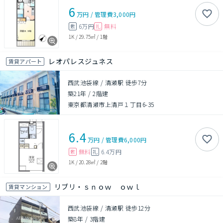
6
万円
/
管理費
3,000円
6万円
無料
敷
礼
1K
/
29.75㎡
/
1階
レオパレスジュネス
賃貸アパート
西武池袋線 / 清瀬駅 徒歩7分
築21年
/
2階建
東京都清瀬市上清戸１丁目6-35
6.4
万円
/
管理費
6,000円
無料
6.4万円
敷
礼
1K
/
20.28㎡
/
2階
リブリ・ｓｎｏｗ ｏｗｌ
賃貸マンション
西武池袋線 / 清瀬駅 徒歩12分
築8年
/
3階建