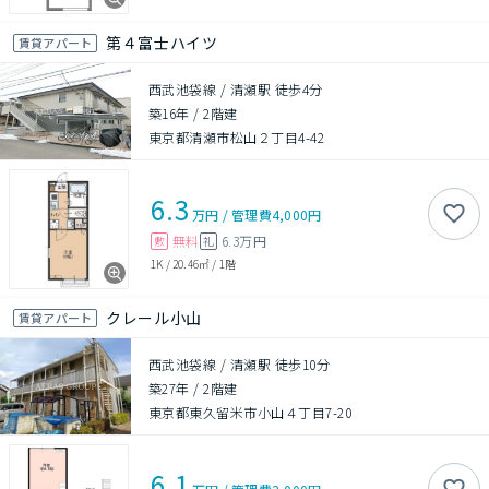
第４富士ハイツ
賃貸アパート
西武池袋線 / 清瀬駅 徒歩4分
築16年
/
2階建
東京都清瀬市松山２丁目4-42
6.3
万円
/
管理費
4,000円
無料
6.3万円
敷
礼
1K
/
20.46㎡
/
1階
クレール小山
賃貸アパート
西武池袋線 / 清瀬駅 徒歩10分
築27年
/
2階建
東京都東久留米市小山４丁目7-20
6.1