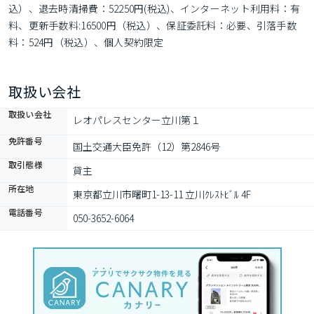
込）、退去時清掃費：52250円(税込)、インターネット利用料：有
料、更新手数料:16500円（税込）、保証委託料：必要、引落手数
料：524円（税込）、個人契約限定
取扱い会社
取扱い会社
レオパレスセンター立川第１
免許番号
国土交通大臣免許（12）第2846号
取引態様
貸主
所在地
東京都立川市曙町1-13-11 立川ｸﾚｽﾄﾋﾞﾙ 4F
電話番号
050-3652-6064