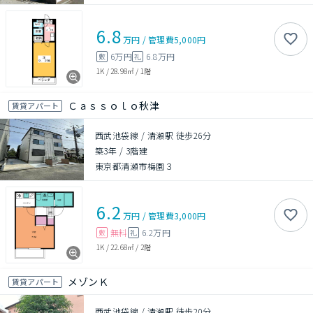
6.8
万円
/
管理費
5,000円
6万円
6.8万円
敷
礼
1K
/
28.98㎡
/
1階
Ｃａｓｓｏｌｏ秋津
賃貸アパート
西武池袋線 / 清瀬駅 徒歩26分
築3年
/
3階建
東京都清瀬市梅園３
6.2
万円
/
管理費
3,000円
無料
6.2万円
敷
礼
1K
/
22.68㎡
/
2階
メゾンＫ
賃貸アパート
西武池袋線 / 清瀬駅 徒歩20分