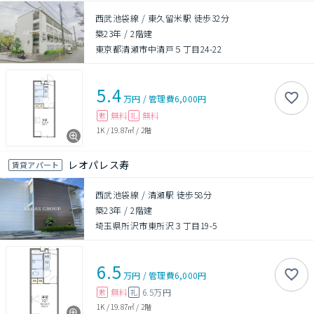
西武池袋線 / 東久留米駅 徒歩32分
築23年
/
2階建
東京都清瀬市中清戸５丁目24-22
5.4
万円
/
管理費
6,000円
無料
無料
敷
礼
1K
/
19.87㎡
/
2階
レオパレス寿
賃貸アパート
西武池袋線 / 清瀬駅 徒歩58分
築23年
/
2階建
埼玉県所沢市東所沢３丁目19-5
6.5
万円
/
管理費
6,000円
無料
6.5万円
敷
礼
1K
/
19.87㎡
/
2階