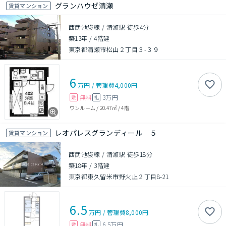
グランハウゼ清瀬
賃貸マンション
西武池袋線 / 清瀬駅 徒歩4分
築13年
/
4階建
東京都清瀬市松山２丁目３-３９
6
万円
/
管理費
4,000円
無料
3万円
敷
礼
ワンルーム
/
20.47㎡
/
4階
レオパレスグランディール ５
賃貸マンション
西武池袋線 / 清瀬駅 徒歩18分
築18年
/
3階建
東京都東久留米市野火止２丁目8-21
6.5
万円
/
管理費
8,000円
無料
6.5万円
敷
礼