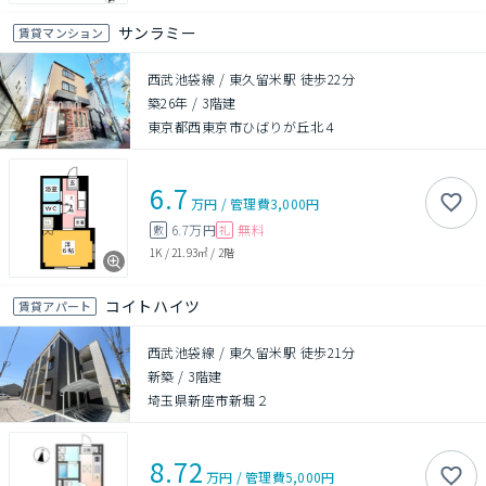
サンラミー
賃貸マンション
西武池袋線 / 東久留米駅 徒歩22分
築26年
/
3階建
東京都西東京市ひばりが丘北４
6.7
万円
/
管理費
3,000円
6.7万円
無料
敷
礼
1K
/
21.93㎡
/
2階
コイトハイツ
賃貸アパート
西武池袋線 / 東久留米駅 徒歩21分
新築
/
3階建
埼玉県新座市新堀２
8.72
万円
/
管理費
5,000円