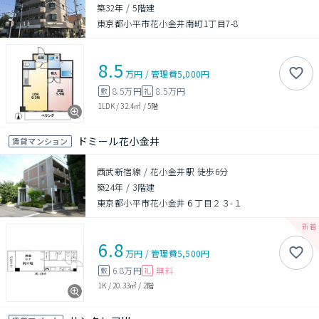
築32年
/
5階建
東京都小平市花小金井南町1丁目7-8
8.5
万円
/
管理費
5,000円
8.5万円
8.5万円
敷
礼
1LDK
/
32.4㎡
/
5階
ドミール花小金井
賃貸マンション
西武新宿線 / 花小金井駅 徒歩6分
築24年
/
3階建
東京都小平市花小金井６丁目２３-１
6.8
万円
/
管理費
5,500円
6.8万円
無料
敷
礼
1K
/
20.33㎡
/
2階