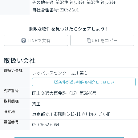
その他交通: 前沢住宅 歩3分, 前沢住宅 歩3分

自社管理番号: 22052-201
素敵な物件を見つけたらシェアしよう！
LINEで共有
URLをコピー
取扱い会社
取扱い会社
レオパレスセンター立川第１
条件が近い物件も紹介してほしい
免許番号
国土交通大臣免許（12）第2846号
取引態様
貸主
所在地
東京都立川市曙町1-13-11 立川ｸﾚｽﾄﾋﾞﾙ 4F
電話番号
050-3652-6064