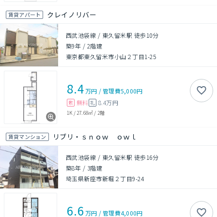
クレイノリバー
賃貸アパート
西武池袋線 / 東久留米駅 徒歩10分
築9年
/
2階建
東京都東久留米市小山２丁目1-25
8.4
万円
/
管理費
5,000円
無料
8.4万円
敷
礼
1K
/
27.68㎡
/
2階
リブリ・ｓｎｏｗ ｏｗｌ
賃貸マンション
西武池袋線 / 東久留米駅 徒歩16分
築8年
/
3階建
埼玉県新座市新堀２丁目9-24
6.6
万円
/
管理費
4,000円