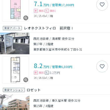
7.1
万円
/
管理費
17,000円
無料
無料
敷
礼
1K
/
25.45㎡
/
3階
レオネクストフィロ 前沢宿Ⅰ
賃貸アパート
西武池袋線 / 清瀬駅 徒歩32分
築17年
/
2階建
東京都東久留米市中央町６丁目6-31
8.2
万円
/
管理費
6,000円
無料
8.2万円
敷
礼
1K
/
28.02㎡
/
2階
ロゼット
賃貸マンション
西武池袋線 / 東久留米駅 徒歩31分
築15年
/
4階建