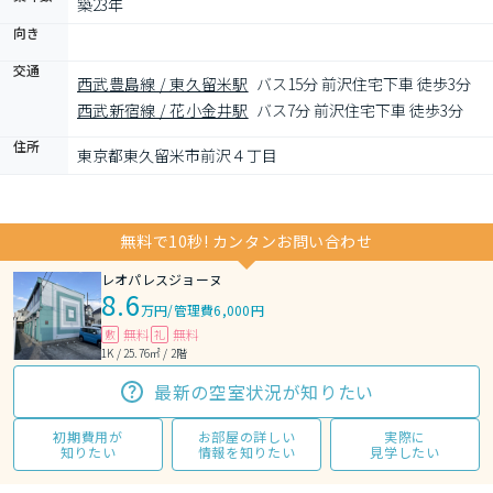
築23年
向き
交通
西武豊島線 / 東久留米駅
バス15分 前沢住宅下車 徒歩3分
西武新宿線 / 花小金井駅
バス7分 前沢住宅下車 徒歩3分
住所
東京都東久留米市前沢４丁目
無料で10秒! カンタンお問い合わせ
レオパレスジョーヌ
8.6
万円
/
管理費6,000円
無料
無料
敷
礼
1K / 25.76㎡ / 2階
最新の空室状況が知りたい
初期費用が
お部屋の詳しい
実際に
知りたい
情報を知りたい
見学したい