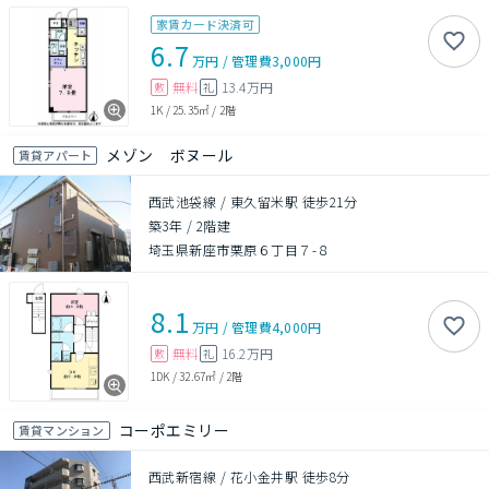
家賃カード決済可
6.7
万円
/
管理費
3,000円
無料
13.4万円
敷
礼
1K
/
25.35㎡
/
2階
メゾン ボヌール
賃貸アパート
西武池袋線 / 東久留米駅 徒歩21分
築3年
/
2階建
埼玉県新座市栗原６丁目７-８
8.1
万円
/
管理費
4,000円
無料
16.2万円
敷
礼
1DK
/
32.67㎡
/
2階
コーポエミリー
賃貸マンション
西武新宿線 / 花小金井駅 徒歩8分