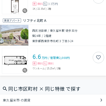
無料
3.3万円
敷
礼
1K
/
22.35㎡
/
2階
リフティ北町Ａ
賃貸アパート
西武池袋線 / 東久留米駅 徒歩38分
築24年
/
2階建
東京都西東京市北町３丁目3-24
6.6
万円
/
管理費
2,000円
無料
無料
敷
礼
ワンルーム
/
25.25㎡
/
2階
同じ市区町村 × 同じ特徴 で探す
東久留米市 の賃貸