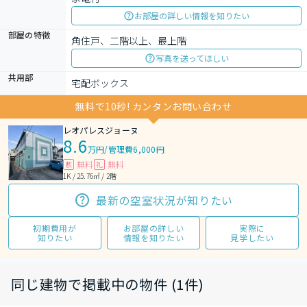
お部屋の詳しい情報を知りたい
部屋の特徴
角住戸、二階以上、最上階
写真を送ってほしい
共用部
宅配ボックス
無料で10秒! カンタンお問い合わせ
レオパレスジョーヌ
8.6
万円
/
管理費6,000円
無料
無料
敷
礼
1K / 25.76㎡ / 2階
最新の空室状況が知りたい
初期費用が
お部屋の詳しい
実際に
知りたい
情報を知りたい
見学したい
同じ建物で掲載中の物件 (1件)