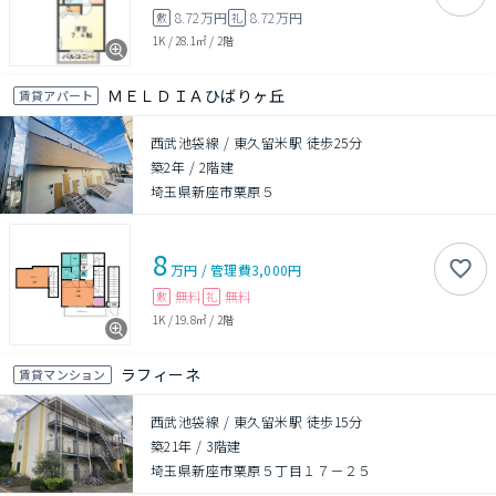
8.72万円
8.72万円
敷
礼
1K
/
28.1㎡
/
2階
ＭＥＬＤＩＡひばりヶ丘
賃貸アパート
西武池袋線 / 東久留米駅 徒歩25分
築2年
/
2階建
埼玉県新座市栗原５
8
万円
/
管理費
3,000円
無料
無料
敷
礼
1K
/
19.8㎡
/
2階
ラフィーネ
賃貸マンション
西武池袋線 / 東久留米駅 徒歩15分
築21年
/
3階建
埼玉県新座市栗原５丁目１７－２５