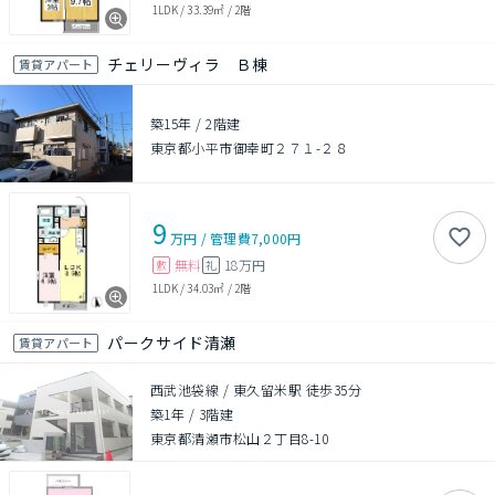
1LDK
/
33.39㎡
/
2階
チェリーヴィラ Ｂ棟
賃貸アパート
築15年
/
2階建
東京都小平市御幸町２７１-２８
9
万円
/
管理費
7,000円
無料
18万円
敷
礼
1LDK
/
34.03㎡
/
2階
パークサイド清瀬
賃貸アパート
西武池袋線 / 東久留米駅 徒歩35分
築1年
/
3階建
東京都清瀬市松山２丁目8-10