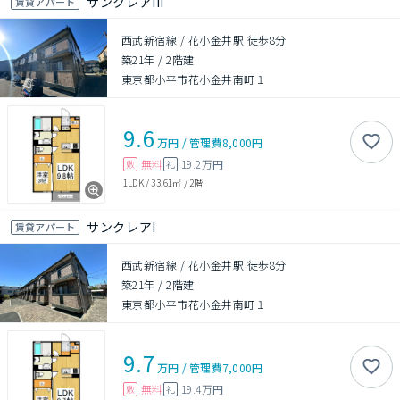
サンクレアIII
賃貸アパート
西武新宿線 / 花小金井駅 徒歩8分
築21年
/
2階建
東京都小平市花小金井南町１
9.6
万円
/
管理費
8,000円
無料
19.2万円
敷
礼
1LDK
/
33.61㎡
/
2階
サンクレアI
賃貸アパート
西武新宿線 / 花小金井駅 徒歩8分
築21年
/
2階建
東京都小平市花小金井南町１
9.7
万円
/
管理費
7,000円
無料
19.4万円
敷
礼