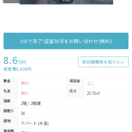
1分で完了!空室状況をお問い合わせ(無料)
8.6
初期費用を知りたい
万円
管理費6,000円
敷金
保証金
無料
なし
礼金
広さ
無料
25.76㎡
階数
2階 / 2階建
間取り
1K
建物
アパート (木造)
築年数