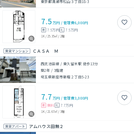
東京都清瀬市松山３丁目18-3
7.5
万円
/
管理費
6,000円
7.5万円
7.5万円
敷
礼
1K
/
25.35㎡
/
2階
ＣＡＳＡ Ｍ
賃貸マンション
西武池袋線 / 東久留米駅 徒歩13分
築2年
/
3階建
埼玉県新座市新堀２丁目5-23
7.7
万円
/
管理費
3,000円
無料
7.7万円
敷
礼
1K
/
21.67㎡
/
3階
アムハウス田無２
賃貸アパート