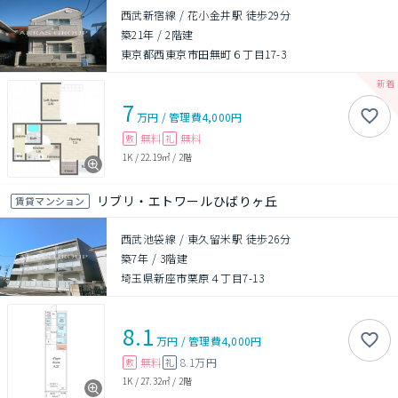
西武新宿線 / 花小金井駅 徒歩29分
築21年
/
2階建
東京都西東京市田無町６丁目17-3
7
万円
/
管理費
4,000円
無料
無料
敷
礼
1K
/
22.19㎡
/
2階
リブリ・エトワールひばりヶ丘
賃貸マンション
西武池袋線 / 東久留米駅 徒歩26分
築7年
/
3階建
埼玉県新座市栗原４丁目7-13
8.1
万円
/
管理費
4,000円
無料
8.1万円
敷
礼
1K
/
27.32㎡
/
2階