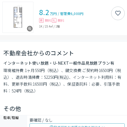
8.2
万円
/
管理費
6,000円
無料
無料
敷
礼
1K
/
23.4㎡
/
1階
不動産会社からのコメント
インターネット使い放題・U-NEXT一般作品見放題プラン有
環境維持費:1ヶ月550円（税込）、鍵交換費:ご契約時16500円（税
込）、退去時清掃費：52250円(税込)、インターネット利用料：有
料、更新手数料:16500円（税込）、保証委託料：必要、引落手数
料：524円（税込）
その他
駐車/駐輪
要確認 / なし