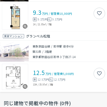
9.3
万円
/
管理費
10,000円
9.3万円
9.3万円
敷
礼
1K
/
21.95㎡
/
7階
グランベル松陰
賃貸マンション
東急世田谷線 / 若林駅 徒歩4分
築31年
/
3階建
東京都世田谷区若林３丁目27-14
12.5
万円
/
管理費
5,000円
12.5万円
12.5万円
敷
礼
1DK
/
35.97㎡
/
3階
同じ建物で掲載中の物件 (0件)