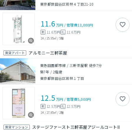
東京都世田谷区若林４丁目21-10
11.6
万円
/
管理費
13,000円
11.6万円
11.6万円
敷
礼
1K
/
25.95㎡
/
5階
アルモニー三軒茶屋
賃貸アパート
東急田園都市線 / 三軒茶屋駅 徒歩7分
築7年
/
2階建
東京都世田谷区若林１丁目
12.5
万円
/
管理費
5,000円
12.5万円
12.5万円
敷
礼
1K
/
27.85㎡
/
2階
ステージファースト三軒茶屋アジールコートII
賃貸マンション