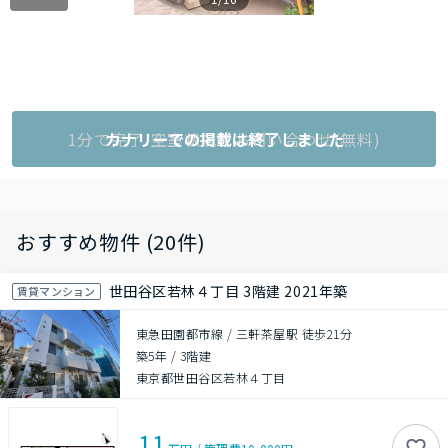
1分で完了!空室状況をお問い合わせ(無料)
カナリーでの掲載は終了しました
おすすめ物件 (20件)
世田谷区若林４丁目 3階建 2021年築
賃貸マンション
東急田園都市線 / 三軒茶屋駅 徒歩21分
築5年
/
3階建
東京都世田谷区若林４丁目
11