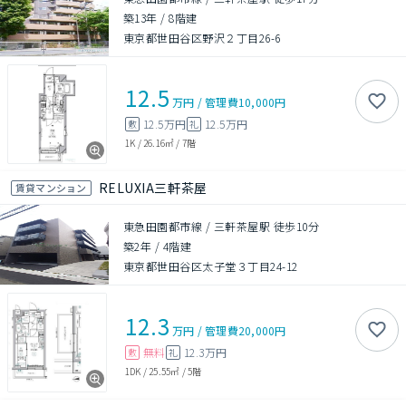
築13年
/
8階建
東京都世田谷区野沢２丁目26-6
12.5
万円
/
管理費
10,000円
12.5万円
12.5万円
敷
礼
1K
/
26.16㎡
/
7階
RELUXIA三軒茶屋
賃貸マンション
東急田園都市線 / 三軒茶屋駅 徒歩10分
築2年
/
4階建
東京都世田谷区太子堂３丁目24-12
12.3
万円
/
管理費
20,000円
無料
12.3万円
敷
礼
1DK
/
25.55㎡
/
5階