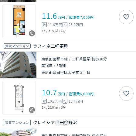
11.6
万円
/
管理費
7,000円
11.6万円
23.2万円
敷
礼
1K
/
26.56㎡
/
4階
ラフィネ三軒茶屋
賃貸マンション
東急田園都市線 / 三軒茶屋駅 徒歩10分
築10年
/
6階建
東京都世田谷区太子堂３丁目
10.7
万円
/
管理費
6,000円
10.7万円
10.7万円
敷
礼
1K
/
25.04㎡
/
3階
クレイシア世田谷野沢
賃貸マンション
東急田園都市線 / 三軒茶屋駅 徒歩17分