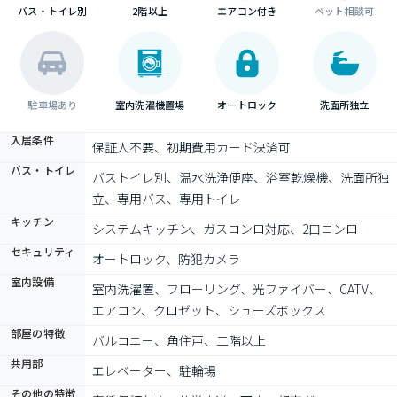
バス・トイレ別
2階以上
エアコン付き
ペット相談可
駐車場あり
室内洗濯機置場
オートロック
洗面所独立
入居条件
保証人不要、初期費用カード決済可
バス・トイレ
バストイレ別、温水洗浄便座、浴室乾燥機、洗面所独
立、専用バス、専用トイレ
キッチン
システムキッチン、ガスコンロ対応、2口コンロ
セキュリティ
オートロック、防犯カメラ
室内設備
室内洗濯置、フローリング、光ファイバー、CATV、
エアコン、クロゼット、シューズボックス
部屋の特徴
バルコニー、角住戸、二階以上
共用部
エレベーター、駐輪場
その他の特徴