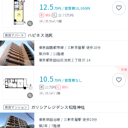
12.5
万円
/
管理費
10,000円
無料
18.75万円
敷
礼
1K
/
25.51㎡
/
6階
ハピネス池尻
賃貸アパート
東急田園都市線 / 三軒茶屋駅 徒歩10分
築39年
/
11階建
東京都世田谷区池尻２丁目37-14
10.5
万円
/
管理費
なし
21万円
無料
敷
礼
1K
/
23.1㎡
/
2階
ガリシアレジデンス松陰神社
賃貸マンション
東急世田谷線 / 三軒茶屋駅 徒歩20分
築2年
/
7階建