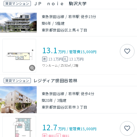
ＪＰ ｎｏｉｅ 駒沢大学
賃貸マンション
東急世田谷線 / 若林駅 徒歩15分
築6年
/
5階建
東京都世田谷区上馬４丁目
13.1
万円
/
管理費
15,000円
13.1万円
13.1万円
敷
礼
ワンルーム
/
25.92㎡
/
2階
レジディア世田谷若林
賃貸マンション
東急世田谷線 / 若林駅 徒歩4分
築28年
/
3階建
東京都世田谷区若林３丁目
12.7
万円
/
管理費
15,000円
無料
無料
敷
礼