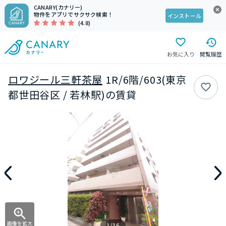
CANARY(カナリー)
物件をアプリでサクサク検索！
インストール
(4.8)
お気に入り
閲覧履歴
ロワジール三軒茶屋
1R/6階/603(東京
都世田谷区 / 若林駅)の賃貸
画像を拡大
1/16