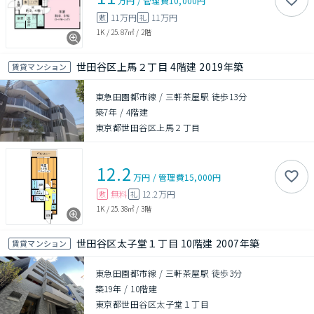
万円
/
管理費
10,000円
11万円
11万円
敷
礼
1K
/
25.87㎡
/
2階
世田谷区上馬２丁目 4階建 2019年築
賃貸マンション
東急田園都市線 / 三軒茶屋駅 徒歩13分
築7年
/
4階建
東京都世田谷区上馬２丁目
12.2
万円
/
管理費
15,000円
無料
12.2万円
敷
礼
1K
/
25.38㎡
/
3階
世田谷区太子堂１丁目 10階建 2007年築
賃貸マンション
東急田園都市線 / 三軒茶屋駅 徒歩3分
築19年
/
10階建
東京都世田谷区太子堂１丁目