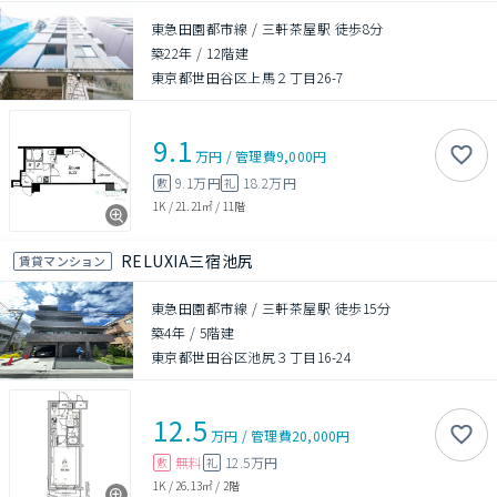
東急田園都市線 / 三軒茶屋駅 徒歩8分
築22年
/
12階建
東京都世田谷区上馬２丁目26-7
9.1
万円
/
管理費
9,000円
9.1万円
18.2万円
敷
礼
1K
/
21.21㎡
/
11階
RELUXIA三宿池尻
賃貸マンション
東急田園都市線 / 三軒茶屋駅 徒歩15分
築4年
/
5階建
東京都世田谷区池尻３丁目16-24
12.5
万円
/
管理費
20,000円
無料
12.5万円
敷
礼
1K
/
26.13㎡
/
2階