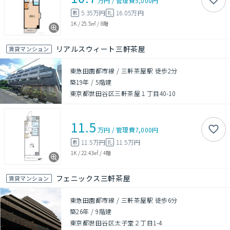
万円
/
管理費
5,000円
5.35万円
16.05万円
敷
礼
1K
/
25.5㎡
/
8階
リアルスウィート三軒茶屋
賃貸マンション
東急田園都市線 / 三軒茶屋駅 徒歩2分
築19年
/
5階建
東京都世田谷区三軒茶屋１丁目40-10
11.5
万円
/
管理費
7,000円
11.5万円
11.5万円
敷
礼
1K
/
22.43㎡
/
4階
フェニックス三軒茶屋
賃貸マンション
東急田園都市線 / 三軒茶屋駅 徒歩6分
築26年
/
9階建
東京都世田谷区太子堂２丁目1-4