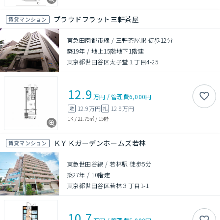
プラウドフラット三軒茶屋
賃貸マンション
東急田園都市線 / 三軒茶屋駅 徒歩12分
築19年
/
地上15階地下1階建
東京都世田谷区太子堂１丁目4-25
12.9
万円
/
管理費
6,000円
12.9万円
12.9万円
敷
礼
1K
/
21.75㎡
/
15階
ＫＹＫガーデンホームズ若林
賃貸マンション
東急世田谷線 / 若林駅 徒歩5分
築27年
/
10階建
東京都世田谷区若林３丁目1-1
10.7