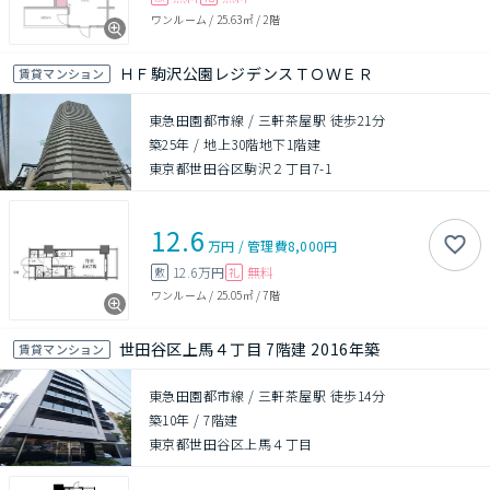
ワンルーム
/
25.63㎡
/
2階
ＨＦ駒沢公園レジデンスＴＯＷＥＲ
賃貸マンション
東急田園都市線 / 三軒茶屋駅 徒歩21分
築25年
/
地上30階地下1階建
東京都世田谷区駒沢２丁目7-1
12.6
万円
/
管理費
8,000円
12.6万円
無料
敷
礼
ワンルーム
/
25.05㎡
/
7階
世田谷区上馬４丁目 7階建 2016年築
賃貸マンション
東急田園都市線 / 三軒茶屋駅 徒歩14分
築10年
/
7階建
東京都世田谷区上馬４丁目