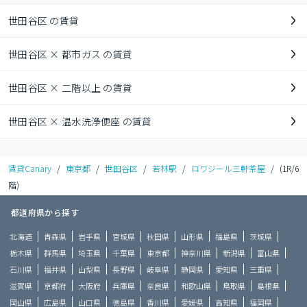
世田谷区 の賃貸
世田谷区 × 都市ガス の賃貸
世田谷区 × 二階以上 の賃貸
世田谷区 × 温水洗浄便座 の賃貸
賃貸Canary
/
東京都
/
世田谷区
/
若林駅
/
ロワジール三軒茶屋
/
(1R/6
階)
都道府県から探す
北海道
青森県
岩手県
宮城県
秋田県
山形県
福島県
茨城県
栃木県
群馬県
埼玉県
千葉県
東京都
神奈川県
新潟県
富山県
石川県
福井県
山梨県
長野県
岐阜県
静岡県
愛知県
三重県
滋賀県
京都府
大阪府
兵庫県
奈良県
和歌山県
鳥取県
島根県
岡山県
広島県
山口県
徳島県
香川県
愛媛県
高知県
福岡県