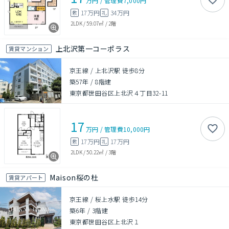
万円
/
管理費
7,000円
17万円
34万円
敷
礼
2LDK
/
59.07㎡
/
2階
上北沢第一コーポラス
賃貸マンション
京王線 / 上北沢駅 徒歩8分
築57年
/
8階建
東京都世田谷区上北沢４丁目32-11
17
万円
/
管理費
10,000円
17万円
17万円
敷
礼
2LDK
/
50.22㎡
/
3階
Maison桜の杜
賃貸アパート
京王線 / 桜上水駅 徒歩14分
築6年
/
3階建
東京都世田谷区上北沢１