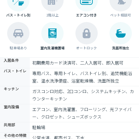
バス・トイレ別
2階以上
エアコン付き
ペット相談可
駐車場あり
室内洗濯機置場
オートロック
洗面所独立
入居条件
初期費用カード決済可、二人入居可、即入居可
バス・トイレ
専用バス、専用トイレ、バストイレ別、追焚機能浴
室、温水洗浄便座、浴室乾燥機、洗面所独立
キッチン
ガスコンロ対応、2口コンロ、システムキッチン、カ
ウンターキッチン
室内設備
エアコン、室内洗濯置、フローリング、光ファイバ
ー、クロゼット、シューズボックス
共用部
駐輪場
その他の特徴
公営水道、都市ガス、下水