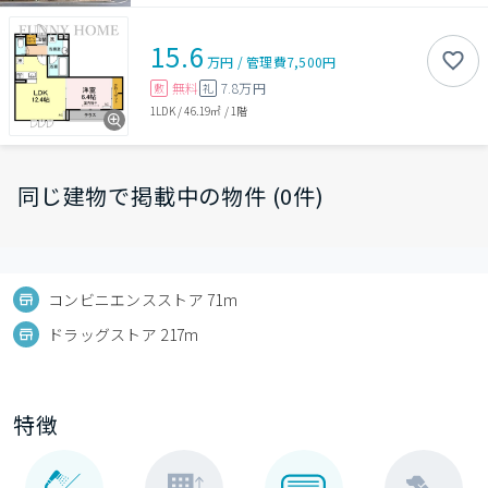
15.6
万円
/
管理費
7,500円
無料
7.8万円
敷
礼
1LDK
/
46.19㎡
/
1階
同じ建物で掲載中の物件 (0件)
コンビニエンスストア 71m
ドラッグストア 217m
特徴