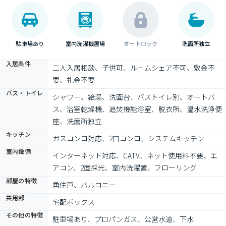
駐車場あり
室内洗濯機置場
オートロック
洗面所独立
入居条件
二人入居相談、子供可、ルームシェア不可、敷金不
要、礼金不要
バス・トイレ
シャワー、給湯、洗面台、バストイレ別、オートバ
ス、浴室乾燥機、追焚機能浴室、脱衣所、温水洗浄便
座、洗面所独立
キッチン
ガスコンロ対応、2口コンロ、システムキッチン
室内設備
インターネット対応、CATV、ネット使用料不要、エ
アコン、2面採光、室内洗濯置、フローリング
部屋の特徴
角住戸、バルコニー
共用部
宅配ボックス
その他の特徴
駐車場あり、プロパンガス、公営水道、下水