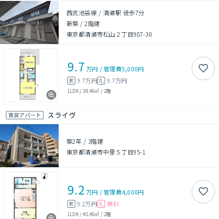
西武池袋線 / 清瀬駅 徒歩7分
新築
/
2階建
東京都清瀬市松山２丁目987-30
9.7
万円
/
管理費
5,000円
9.7万円
9.7万円
敷
礼
1LDK
/
38.46㎡
/
2階
スライヴ
賃貸アパート
築2年
/
3階建
東京都清瀬市中里５丁目95-1
9.2
万円
/
管理費
4,000円
9.2万円
無料
敷
礼
1LDK
/
40.46㎡
/
2階