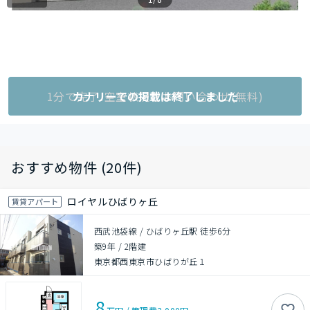
1分で完了!空室状況をお問い合わせ(無料)
カナリーでの掲載は終了しました
おすすめ物件 (20件)
ロイヤルひばりヶ丘
賃貸アパート
西武池袋線 / ひばりヶ丘駅 徒歩6分
築9年
/
2階建
東京都西東京市ひばりが丘１
8