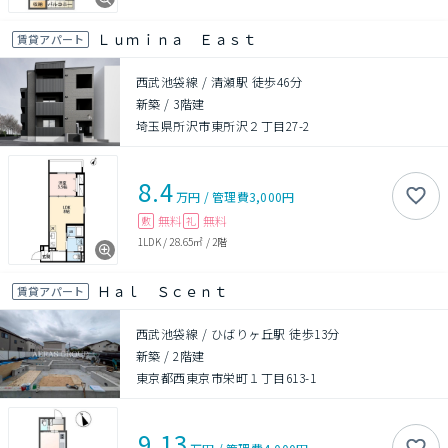
Ｌｕｍｉｎａ Ｅａｓｔ
賃貸アパート
西武池袋線 / 清瀬駅 徒歩46分
新築
/
3階建
埼玉県所沢市東所沢２丁目27-2
8.4
万円
/
管理費
3,000円
無料
無料
敷
礼
1LDK
/
28.65㎡
/
2階
Ｈａｌ Ｓｃｅｎｔ
賃貸アパート
西武池袋線 / ひばりヶ丘駅 徒歩13分
新築
/
2階建
東京都西東京市栄町１丁目613-1
9.13