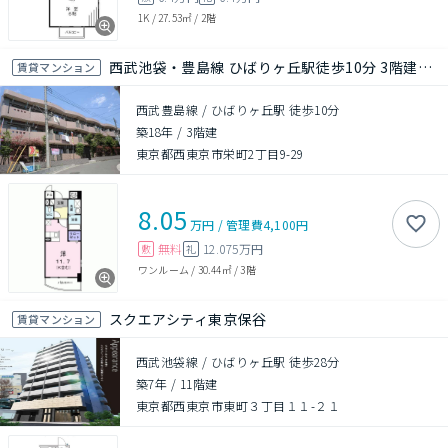
1K
/
27.53㎡
/
2階
西武池袋・豊島線 ひばりヶ丘駅徒歩10分 3階建て 築18年
賃貸マンション
西武豊島線 / ひばりヶ丘駅 徒歩10分
築18年
/
3階建
東京都西東京市栄町2丁目9-29
8.05
万円
/
管理費
4,100円
無料
12.075万円
敷
礼
ワンルーム
/
30.44㎡
/
3階
スクエアシティ東京保谷
賃貸マンション
西武池袋線 / ひばりヶ丘駅 徒歩28分
築7年
/
11階建
東京都西東京市東町３丁目１１-２１