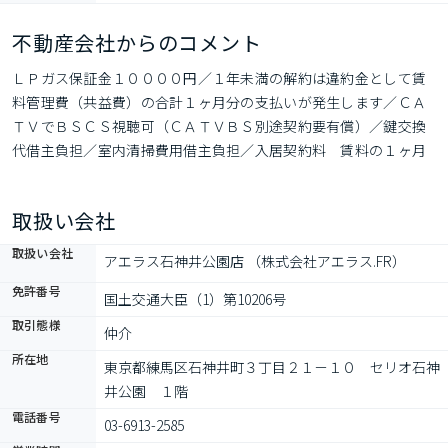
不動産会社からのコメント
ＬＰガス保証金１００００円／１年未満の解約は違約金として賃
料管理費（共益費）の合計１ヶ月分の支払いが発生します／ＣＡ
ＴＶでＢＳＣＳ視聴可（ＣＡＴＶＢＳ別途契約要有償）／鍵交換
代借主負担／室内清掃費用借主負担／入居契約料　賃料の１ヶ月
分
取扱い会社
取扱い会社
アエラス石神井公園店 （株式会社アエラス.FR）
免許番号
国土交通大臣（1）第10206号
取引態様
仲介
所在地
東京都練馬区石神井町３丁目２１－１０　セリオ石神
井公園　１階
電話番号
03-6913-2585