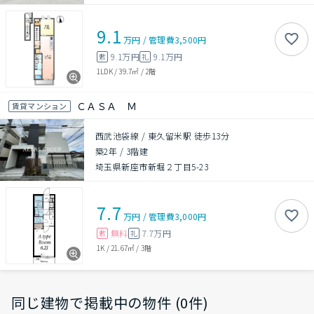
9.1
万円
/
管理費
3,500円
9.1万円
9.1万円
敷
礼
1LDK
/
39.7㎡
/
2階
ＣＡＳＡ Ｍ
賃貸マンション
西武池袋線 / 東久留米駅 徒歩13分
築2年
/
3階建
埼玉県新座市新堀２丁目5-23
7.7
万円
/
管理費
3,000円
無料
7.7万円
敷
礼
1K
/
21.67㎡
/
3階
同じ建物で掲載中の物件 (0件)