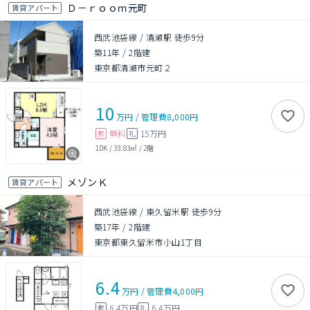
Ｄ－ｒｏｏｍ元町
賃貸アパート
西武池袋線 / 清瀬駅 徒歩9分
築11年
/
2階建
東京都清瀬市元町２
10
万円
/
管理費
8,000円
無料
15万円
敷
礼
1DK
/
33.83㎡
/
2階
メゾンＫ
賃貸アパート
西武池袋線 / 東久留米駅 徒歩9分
築17年
/
2階建
東京都東久留米市小山1丁目
6.4
万円
/
管理費
4,000円
6.4万円
6.4万円
敷
礼