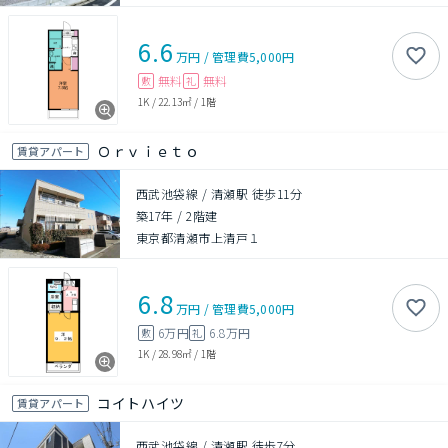
6.6
万円
/
管理費
5,000円
無料
無料
敷
礼
1K
/
22.13㎡
/
1階
Ｏｒｖｉｅｔｏ
賃貸アパート
西武池袋線 / 清瀬駅 徒歩11分
築17年
/
2階建
東京都清瀬市上清戸１
6.8
万円
/
管理費
5,000円
6万円
6.8万円
敷
礼
1K
/
28.98㎡
/
1階
コイトハイツ
賃貸アパート
西武池袋線 / 清瀬駅 徒歩7分