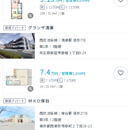
万円
/
管理費
4,000円
9.13万円
9.13万円
敷
礼
1DK
/
33.24㎡
/
1階
グランザ清瀬
賃貸アパート
西武池袋線 / 清瀬駅 徒歩7分
築1年
/
3階建
埼玉県新座市新堀３丁目9-29
7.4
万円
/
管理費
5,000円
7.4万円
7.4万円
敷
礼
1K
/
25.93㎡
/
1階
ＭＫＤ保谷
賃貸アパート
西武池袋線 / 保谷駅 徒歩27分
築3年
/
2階建
東京都西東京市泉町２丁目19-13