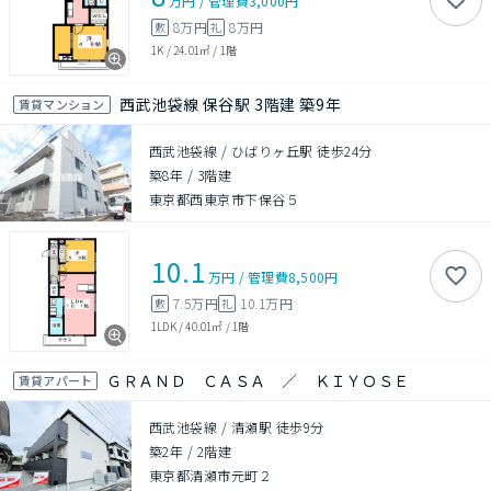
万円
/
管理費
3,000円
8万円
8万円
敷
礼
1K
/
24.01㎡
/
1階
西武池袋線 保谷駅 3階建 築9年
賃貸マンション
西武池袋線 / ひばりヶ丘駅 徒歩24分
築8年
/
3階建
東京都西東京市下保谷５
10.1
万円
/
管理費
8,500円
7.5万円
10.1万円
敷
礼
1LDK
/
40.01㎡
/
1階
ＧＲＡＮＤ ＣＡＳＡ ／ ＫＩＹＯＳＥ
賃貸アパート
西武池袋線 / 清瀬駅 徒歩9分
築2年
/
2階建
東京都清瀬市元町２