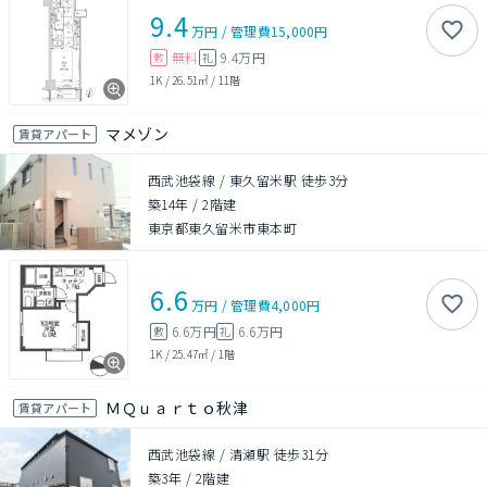
9.4
万円
/
管理費
15,000円
無料
9.4万円
敷
礼
1K
/
26.51㎡
/
11階
マメゾン
賃貸アパート
西武池袋線 / 東久留米駅 徒歩3分
築14年
/
2階建
東京都東久留米市東本町
6.6
万円
/
管理費
4,000円
6.6万円
6.6万円
敷
礼
1K
/
25.47㎡
/
1階
ＭＱｕａｒｔｏ秋津
賃貸アパート
西武池袋線 / 清瀬駅 徒歩31分
築3年
/
2階建