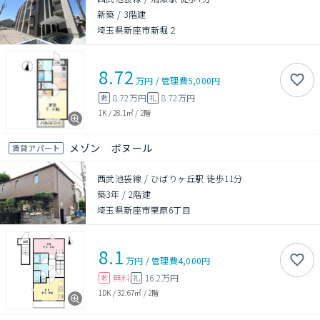
新築
/
3階建
埼玉県新座市新堀２
8.72
万円
/
管理費
5,000円
8.72万円
8.72万円
敷
礼
1K
/
28.1㎡
/
2階
メゾン ボヌール
賃貸アパート
西武池袋線 / ひばりヶ丘駅 徒歩11分
築3年
/
2階建
埼玉県新座市栗原6丁目
8.1
万円
/
管理費
4,000円
無料
16.2万円
敷
礼
1DK
/
32.67㎡
/
2階