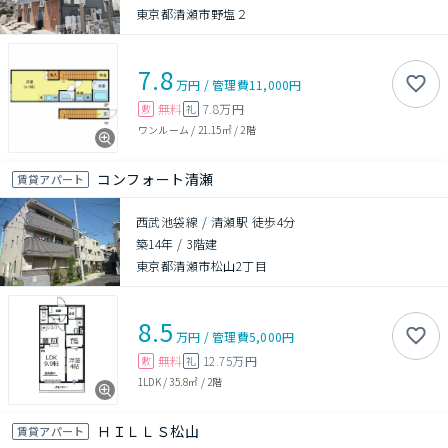
東京都清瀬市野塩２
7.8
万円
/
管理費
11,000円
無料
7.8万円
敷
礼
ワンルーム
/
21.15㎡
/
2階
コンフォート清瀬
賃貸アパート
西武池袋線 / 清瀬駅 徒歩4分
築14年
/
3階建
東京都清瀬市松山2丁目
8.5
万円
/
管理費
5,000円
無料
12.75万円
敷
礼
1LDK
/
35.8㎡
/
2階
ＨＩＬＬＳ松山
賃貸アパート