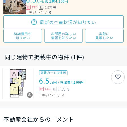
万円
/
管理費4,100円
無料
6.5万円
敷
礼
1LDK / 45.77㎡ / 1階
最新の空室状況が知りたい
初期費用が
お部屋の詳しい
実際に
知りたい
情報を知りたい
見学したい
同じ建物で掲載中の物件 (1件)
家賃カード決済可
6.5
万円
/
管理費
4,100円
無料
6.5万円
敷
礼
1LDK
/
45.77㎡
/
1階
不動産会社からのコメント