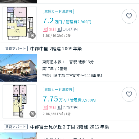
家賃カード決済可
7.2
万円
/
管理費
2,900円
無料
14.4万円
敷
礼
1LDK
/
46.28㎡
/
2階
中郡中里 2階建 2009年築
賃貸アパート
東海道本線 / 二宮駅 徒歩13分
築17年
/
2階建
神奈川県中郡二宮町中里1110番地1
家賃カード決済可
7.75
万円
/
管理費
3,500円
無料
7.75万円
敷
礼
2LDK
/
55.17㎡
/
1階
中郡富士見が丘２丁目 2階建 2012年築
賃貸アパート