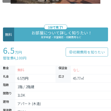
1分で完了!
お部屋について詳しく知りたい !
無料
見学希望・空室確認・初期費用など
6.5
初期費用を知りたい
万円
管理費4,100円
敷金
保証金
無料
なし
礼金
広さ
6.5万円
45.77㎡
階数
1階 / 2階建
間取り
1LDK
建物
アパート (木造)
築年数