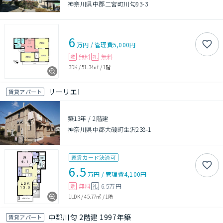
神奈川県中郡二宮町川匂93-3
6
万円
/
管理費
5,000円
無料
無料
敷
礼
3DK
/
51.34㎡
/
1階
リーリエI
賃貸アパート
築13年
/
2階建
神奈川県中郡大磯町生沢238-1
家賃カード決済可
6.5
万円
/
管理費
4,100円
無料
6.5万円
敷
礼
1LDK
/
45.77㎡
/
1階
中郡川匂 2階建 1997年築
賃貸アパート