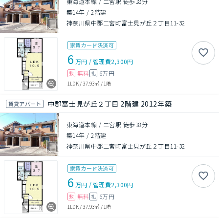
東海道本線 / 二宮駅 徒歩18分
築14年
/
2階建
神奈川県中郡二宮町富士見が丘２丁目11-32
家賃カード決済可
6
万円
/
管理費
2,300円
無料
6万円
敷
礼
1LDK
/
37.93㎡
/
1階
中郡富士見が丘２丁目 2階建 2012年築
賃貸アパート
東海道本線 / 二宮駅 徒歩18分
築14年
/
2階建
神奈川県中郡二宮町富士見が丘２丁目11-32
家賃カード決済可
6
万円
/
管理費
2,300円
無料
6万円
敷
礼
1LDK
/
37.93㎡
/
1階