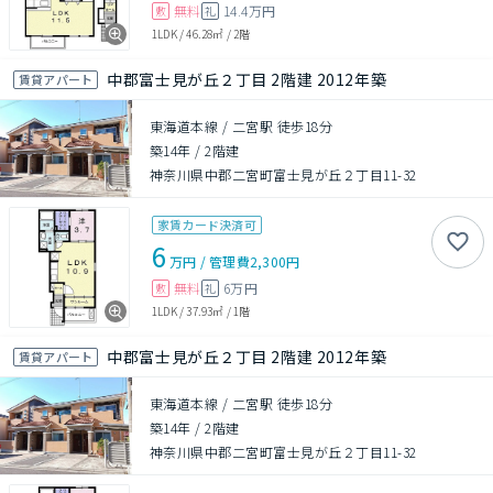
無料
14.4万円
敷
礼
1LDK
/
46.28㎡
/
2階
中郡富士見が丘２丁目 2階建 2012年築
賃貸アパート
東海道本線 / 二宮駅 徒歩18分
築14年
/
2階建
神奈川県中郡二宮町富士見が丘２丁目11-32
家賃カード決済可
6
万円
/
管理費
2,300円
無料
6万円
敷
礼
1LDK
/
37.93㎡
/
1階
中郡富士見が丘２丁目 2階建 2012年築
賃貸アパート
東海道本線 / 二宮駅 徒歩18分
築14年
/
2階建
神奈川県中郡二宮町富士見が丘２丁目11-32