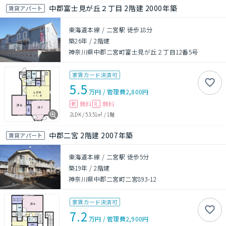
中郡富士見が丘２丁目 2階建 2000年築
賃貸アパート
東海道本線 / 二宮駅 徒歩18分
築26年
/
2階建
神奈川県中郡二宮町富士見が丘２丁目12番5号
家賃カード決済可
5.5
万円
/
管理費
2,800円
無料
無料
敷
礼
2LDK
/
53.51㎡
/
1階
中郡二宮 2階建 2007年築
賃貸アパート
東海道本線 / 二宮駅 徒歩5分
築19年
/
2階建
神奈川県中郡二宮町二宮893-12
家賃カード決済可
7.2
万円
/
管理費
2,900円