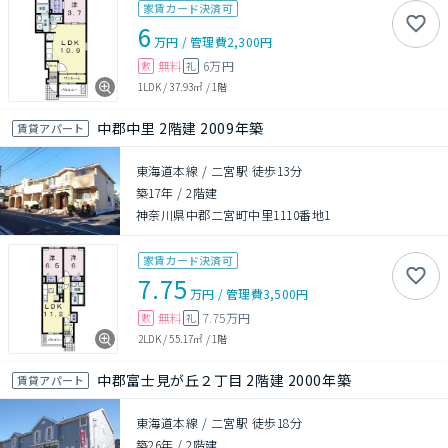
家賃カード決済可
6
万円
/
管理費
2,300円
無料
6万円
敷
礼
1LDK
/
37.93㎡
/
1階
中郡中里 2階建 2009年築
賃貸アパート
東海道本線 / 二宮駅 徒歩13分
築17年
/
2階建
神奈川県中郡二宮町中里1110番地1
家賃カード決済可
7.75
万円
/
管理費
3,500円
無料
7.75万円
敷
礼
2LDK
/
55.17㎡
/
1階
中郡富士見が丘２丁目 2階建 2000年築
賃貸アパート
東海道本線 / 二宮駅 徒歩18分
築26年
/
2階建