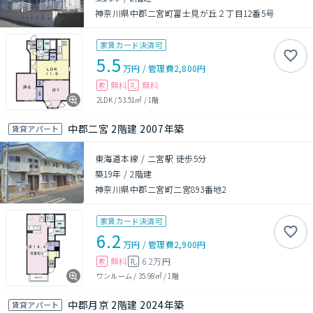
神奈川県中郡二宮町富士見が丘２丁目12番5号
家賃カード決済可
5.5
万円
/
管理費
2,800円
無料
無料
敷
礼
2LDK
/
53.51㎡
/
1階
中郡二宮 2階建 2007年築
賃貸アパート
東海道本線 / 二宮駅 徒歩5分
築19年
/
2階建
神奈川県中郡二宮町二宮893番地2
家賃カード決済可
6.2
万円
/
管理費
2,900円
無料
6.2万円
敷
礼
ワンルーム
/
35.98㎡
/
1階
中郡月京 2階建 2024年築
賃貸アパート