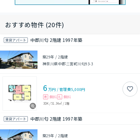
おすすめ物件 (20件)
中郡川匂 2階建 1997年築
賃貸アパート
築29年
/
2階建
神奈川県中郡二宮町川匂93-3
6
万円
/
管理費
5,000円
無料
無料
敷
礼
3DK
/
51.34㎡
/
1階
中郡川匂 2階建 1997年築
賃貸アパート
築29年
/
2階建