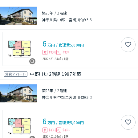
築29年
/
2階建
神奈川県中郡二宮町川匂93-3
6
万円
/
管理費
5,000円
無料
無料
敷
礼
3DK
/
51.34㎡
/
1階
中郡川匂 2階建 1997年築
賃貸アパート
築29年
/
2階建
神奈川県中郡二宮町川匂93-3
6
万円
/
管理費
5,000円
無料
無料
敷
礼
3DK
/
51.34㎡
/
1階