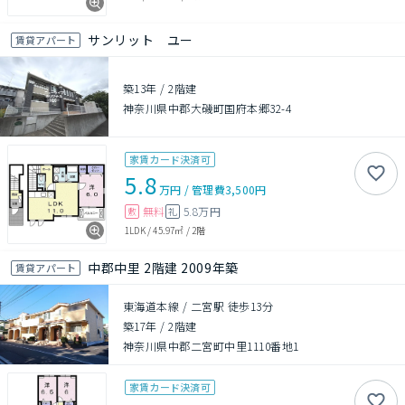
サンリット ユー
賃貸アパート
築13年
/
2階建
神奈川県中郡大磯町国府本郷32-4
家賃カード決済可
5.8
万円
/
管理費
3,500円
無料
5.8万円
敷
礼
1LDK
/
45.97㎡
/
2階
中郡中里 2階建 2009年築
賃貸アパート
東海道本線 / 二宮駅 徒歩13分
築17年
/
2階建
神奈川県中郡二宮町中里1110番地1
家賃カード決済可