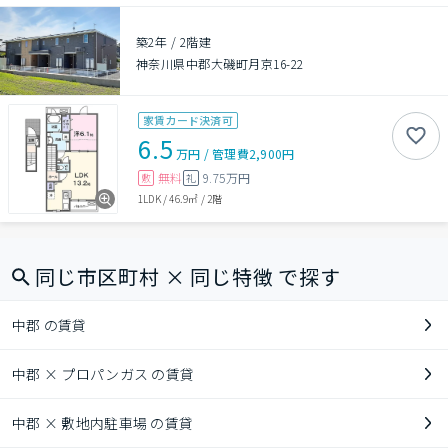
築2年
/
2階建
神奈川県中郡大磯町月京16-22
家賃カード決済可
6.5
万円
/
管理費
2,900円
無料
9.75万円
敷
礼
1LDK
/
46.9㎡
/
2階
同じ市区町村 × 同じ特徴 で探す
中郡 の賃貸
中郡 × プロパンガス の賃貸
中郡 × 敷地内駐車場 の賃貸