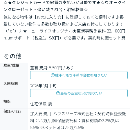
☆★クレジットカードで家賃の支払いが可能です★☆ウオークイ
ンクローゼット・追い焚き風呂・浴室乾燥☆
気になる物件は【お気に入り☆】に登録しておくと便利です♪掲
載していない物件も多数お取り扱い♪ご来店お待ちしております
（^o^）丿★ニューライフオリジナル★更新事務手数料 22，000円 
ruumサポート（税込1，980円）が必要です。契約時に鍵セット費
3，300円（税込）が必要となります。貸主インボイス登録あり。
各種情報と現況に差異がある場合は現況優先となります。
その他
駐車/駐輪
空有 費用: 5,500円 / あり
駐車可能な車種や台数を知りたい
入居時期
2026年9月中旬
最新の空室状況が知りたい
損保
住宅保険: 要
保証人代行
加入要 費用: ハウスリーブ株式会社：契約時保証委託
料：2.2万/月額保証委託料：賃料総額の2.2％又は
5.5％ ※ペット可は2.5万/2.5％