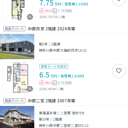
7.75
万円
/
管理費
3,500円
無料
7.75万円
敷
礼
2LDK
/
55.17㎡
/
1階
中郡月京 2階建 2024年築
賃貸アパート
築2年
/
2階建
神奈川県中郡大磯町月京16-22
家賃カード決済可
6.5
万円
/
管理費
2,900円
無料
9.75万円
敷
礼
1LDK
/
46.9㎡
/
2階
中郡二宮 2階建 2007年築
賃貸アパート
東海道本線 / 二宮駅 徒歩5分
築19年
/
2階建
神奈川県中郡二宮町二宮893-12