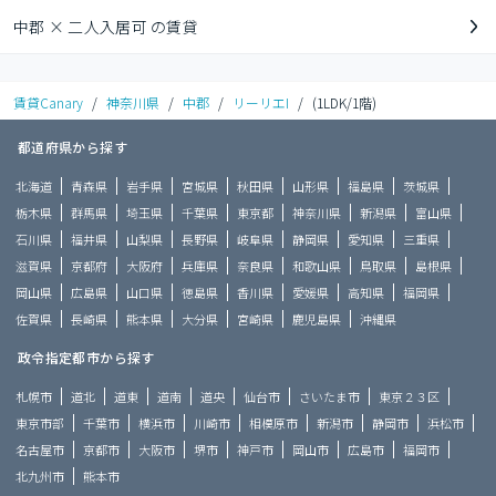
中郡 × 二人入居可 の賃貸
賃貸Canary
/
神奈川県
/
中郡
/
リーリエI
/
(1LDK/1階)
都道府県から探す
北海道
青森県
岩手県
宮城県
秋田県
山形県
福島県
茨城県
栃木県
群馬県
埼玉県
千葉県
東京都
神奈川県
新潟県
富山県
石川県
福井県
山梨県
長野県
岐阜県
静岡県
愛知県
三重県
滋賀県
京都府
大阪府
兵庫県
奈良県
和歌山県
鳥取県
島根県
岡山県
広島県
山口県
徳島県
香川県
愛媛県
高知県
福岡県
佐賀県
長崎県
熊本県
大分県
宮崎県
鹿児島県
沖縄県
政令指定都市から探す
札幌市
道北
道東
道南
道央
仙台市
さいたま市
東京２３区
東京市部
千葉市
横浜市
川崎市
相模原市
新潟市
静岡市
浜松市
名古屋市
京都市
大阪市
堺市
神戸市
岡山市
広島市
福岡市
北九州市
熊本市