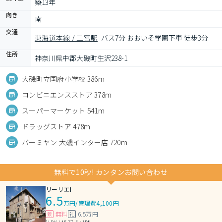
築13年
向き
南
交通
東海道本線 / 二宮駅
バス7分 おおいそ学園下車 徒歩3分
住所
神奈川県中郡大磯町生沢238-1
大磯町立国府小学校 386m
コンビニエンスストア 378m
スーパーマーケット 541m
ドラッグストア 478m
バーミヤン 大磯インター店 720m
無料で10秒! カンタンお問い合わせ
リーリエI
6.5
万円
/
管理費4,100円
無料
6.5万円
敷
礼