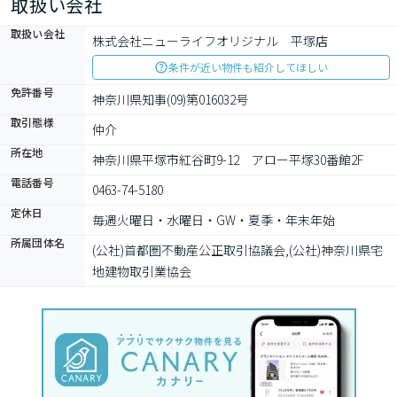
取扱い会社
取扱い会社
株式会社ニューライフオリジナル　平塚店
条件が近い物件も紹介してほしい
免許番号
神奈川県知事(09)第016032号
取引態様
仲介
所在地
神奈川県平塚市紅谷町9-12　アロー平塚30番館2F
電話番号
0463-74-5180
定休日
毎週火曜日・水曜日・GW・夏季・年末年始
所属団体名
(公社)首都圏不動産公正取引協議会,(公社)神奈川県宅
地建物取引業協会