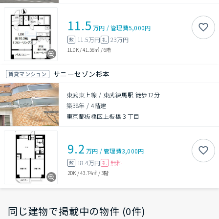
11.5
万円
/
管理費
5,000円
11.5万円
23万円
敷
礼
1LDK
/
41.58㎡
/
6階
サニーセゾン杉本
賃貸マンション
東武東上線 / 東武練馬駅 徒歩12分
築38年
/
4階建
東京都板橋区上板橋３丁目
9.2
万円
/
管理費
3,000円
18.4万円
無料
敷
礼
2DK
/
43.74㎡
/
3階
同じ建物で掲載中の物件 (0件)