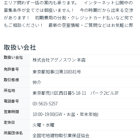
エリア問わず一括の案内も承ります。　インターネット公開中の
募集条件が全てでは御座いません！　今の時期だから出来る交渉
があります！　初期費用の分割・クレジットカード払いなど何で
もご相談ください！　最新の空室情報・ご質問などはお気軽に弊
社までお問い合わせ下さいませ！
取扱い会社
取扱い会社
株式会社アグノスワン 本店
免許番号
東京都知事(1)第108381号
取引態様
仲介
所在地
東京都荒川区西日暮5-18-11　パーク2ビル3F
電話番号
03-5615-5257
営業時間
10:00~19:00(GW・お盆・年末年始)
定休日
火曜・水曜
所属団体名
全国宅地建物取引業保証協会