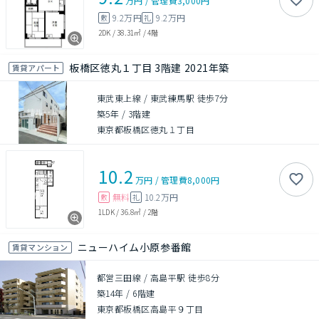
万円
/
管理費
3,000円
9.2万円
9.2万円
敷
礼
2DK
/
38.31㎡
/
4階
板橋区徳丸１丁目 3階建 2021年築
賃貸アパート
東武東上線 / 東武練馬駅 徒歩7分
築5年
/
3階建
東京都板橋区徳丸１丁目
10.2
万円
/
管理費
8,000円
無料
10.2万円
敷
礼
1LDK
/
36.8㎡
/
2階
ニューハイム小原参番館
賃貸マンション
都営三田線 / 高島平駅 徒歩8分
築14年
/
6階建
東京都板橋区高島平９丁目