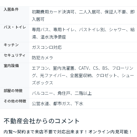
入居条件
初期費用カード決済可、二人入居可、保証人不要、即
入居可
バス・トイレ
専用バス、専用トイレ、バストイレ別、シャワー、給
湯、温水洗浄便座
キッチン
ガスコンロ対応
セキュリティ
防犯カメラ
室内設備
エアコン、室内洗濯置、CATV、CS、BS、フローリン
グ、光ファイバー、全居室収納、クロゼット、シュー
ズボックス
部屋の特徴
バルコニー、角住戸、二階以上
その他の特徴
公営水道、都市ガス、下水
不動産会社からのコメント
内覧～契約まで来店不要で対応出来ます！オンライン内見可能！