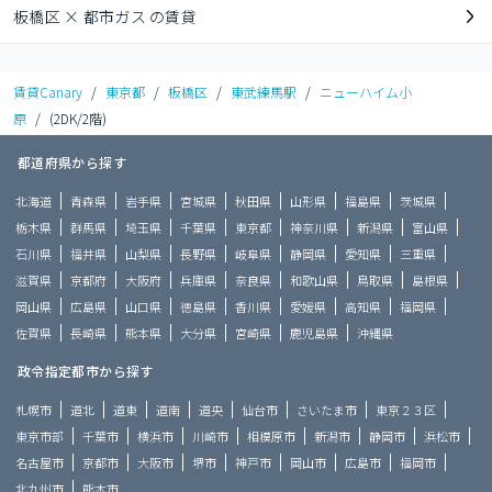
板橋区 × 都市ガス の賃貸
賃貸Canary
/
東京都
/
板橋区
/
東武練馬駅
/
ニューハイム小
原
/
(2DK/2階)
都道府県から探す
北海道
青森県
岩手県
宮城県
秋田県
山形県
福島県
茨城県
栃木県
群馬県
埼玉県
千葉県
東京都
神奈川県
新潟県
富山県
石川県
福井県
山梨県
長野県
岐阜県
静岡県
愛知県
三重県
滋賀県
京都府
大阪府
兵庫県
奈良県
和歌山県
鳥取県
島根県
岡山県
広島県
山口県
徳島県
香川県
愛媛県
高知県
福岡県
佐賀県
長崎県
熊本県
大分県
宮崎県
鹿児島県
沖縄県
政令指定都市から探す
札幌市
道北
道東
道南
道央
仙台市
さいたま市
東京２３区
東京市部
千葉市
横浜市
川崎市
相模原市
新潟市
静岡市
浜松市
名古屋市
京都市
大阪市
堺市
神戸市
岡山市
広島市
福岡市
北九州市
熊本市