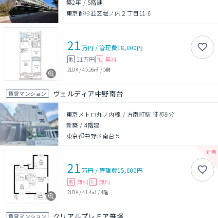
築2年
/
5階建
東京都杉並区堀ノ内２丁目11-6
21
万円
/
管理費
18,000円
21万円
無料
敷
礼
2LDK
/
45.26㎡
/
5階
ヴェルディア中野南台
賃貸マンション
東京メトロ丸ノ内線 / 方南町駅 徒歩9分
新築
/
4階建
東京都中野区南台５
21
万円
/
管理費
15,000円
無料
無料
敷
礼
2LDK
/
41.4㎡
/
4階
クリアルプレミア笹塚
賃貸マンション