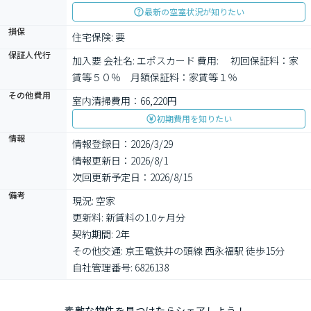
最新の空室状況が知りたい
損保
住宅保険: 要
保証人代行
加入要 会社名: エポスカード 費用: 　初回保証料：家
賃等５０％　月額保証料：家賃等１％
その他費用
室内清掃費用：66,220円
初期費用を知りたい
情報
情報登録日：2026/3/29
情報更新日：2026/8/1
次回更新予定日：2026/8/15
備考
現況: 空家

更新料: 新賃料の1.0ヶ月分

契約期間: 2年

その他交通: 京王電鉄井の頭線 西永福駅 徒歩15分

自社管理番号: 6826138
素敵な物件を見つけたらシェアしよう！