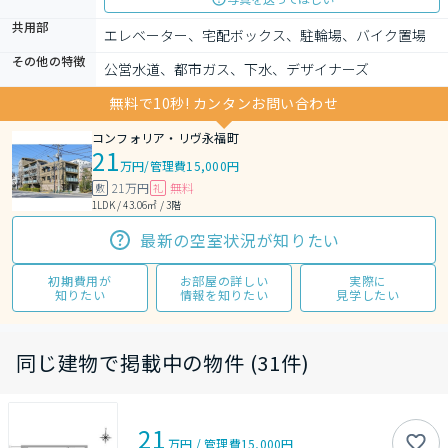
共用部
エレベーター、宅配ボックス、駐輪場、バイク置場
その他の特徴
公営水道、都市ガス、下水、デザイナーズ
無料で10秒! カンタンお問い合わせ
コンフォリア・リヴ永福町
21
万円
/
管理費15,000円
21万円
無料
敷
礼
1LDK / 43.06㎡ / 3階
最新の空室状況が知りたい
初期費用が
お部屋の詳しい
実際に
知りたい
情報を知りたい
見学したい
同じ建物で掲載中の物件 (31件)
21
万円
/
管理費
15,000円