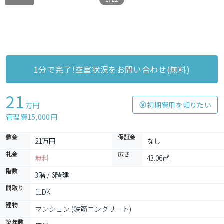
1分で完了!空室状況をお問い合わせ(無料)
21
初期費用を知りたい
万円
管理費15,000円
敷金
保証金
21万円
なし
礼金
広さ
無料
43.06㎡
階数
3階 / 6階建
間取り
1LDK
建物
マンション (鉄筋コンクリート)
築年数