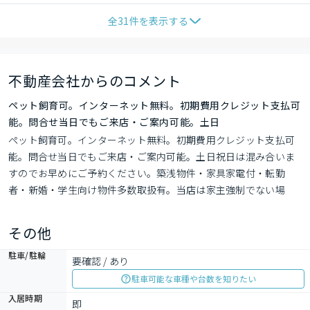
全
31
件を表示する
不動産会社からのコメント
ペット飼育可。インターネット無料。初期費用クレジット支払可
能。問合せ当日でもご来店・ご案内可能。土日
ペット飼育可。インターネット無料。初期費用クレジット支払可
能。問合せ当日でもご来店・ご案内可能。土日祝日は混み合いま
すのでお早めにご予約ください。築浅物件・家具家電付・転勤
者・新婚・学生向け物件多数取扱有。当店は家主強制でない場
合、消毒・抗菌代や安心サポート代などの費用は一切不要。オン
ライン案内可。写真・動画送付、WEB契約等来店不要でご契約可
その他
能。
駐車/駐輪
要確認 / あり
駐車可能な車種や台数を知りたい
入居時期
即