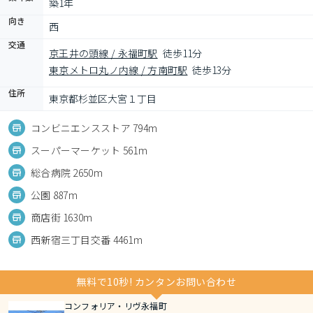
築1年
向き
西
交通
京王井の頭線 / 永福町駅
徒歩11分
東京メトロ丸ノ内線 / 方南町駅
徒歩13分
住所
東京都杉並区大宮１丁目
コンビニエンスストア 794m
スーパーマーケット 561m
総合病院 2650m
公園 887m
商店街 1630m
西新宿三丁目交番 4461m
無料で10秒! カンタンお問い合わせ
コンフォリア・リヴ永福町