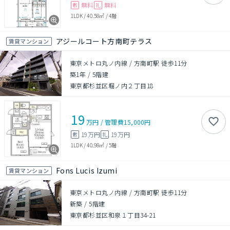
無料
無料
敷
礼
1LDK
/
40.58㎡
/
4階
アジールコート方南町テラス
賃貸マンション
東京メトロ丸ノ内線 / 方南町駅 徒歩11分
築1年
/
5階建
東京都杉並区堀ノ内２丁目18
19
万円
/
管理費
15,000円
19万円
19万円
敷
礼
1LDK
/
40.98㎡
/
5階
Fons Lucis Izumi
賃貸マンション
東京メトロ丸ノ内線 / 方南町駅 徒歩11分
新築
/
5階建
東京都杉並区和泉１丁目34-21