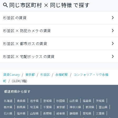
同じ市区町村 × 同じ特徴 で探す
杉並区 の賃貸
杉並区 × 防犯カメラ の賃貸
杉並区 × 都市ガス の賃貸
杉並区 × 宅配ボックス の賃貸
賃貸Canary
/
東京都
/
杉並区
/
永福町駅
/
コンフォリア・リヴ永福
町
/
(1LDK/3階)
都道府県から探す
北海道
青森県
岩手県
宮城県
秋田県
山形県
福島県
茨城県
栃木県
群馬県
埼玉県
千葉県
東京都
神奈川県
新潟県
富山県
石川県
福井県
山梨県
長野県
岐阜県
静岡県
愛知県
三重県