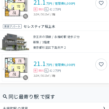
21.1
万円
/
管理費
6,000円
無料
42.2万円
敷
礼
2LDK
/
50.15㎡
/
3階
セレスティア桜上水
賃貸アパート
京王井の頭線 / 永福町駅 徒歩17分
新築
/
3階建
東京都杉並区下高井戸２
21.1
万円
/
管理費
6,000円
無料
42.2万円
敷
礼
2LDK
/
50.15㎡
/
3階
同じ最寄り駅 で探す
永福町駅 の賃貸