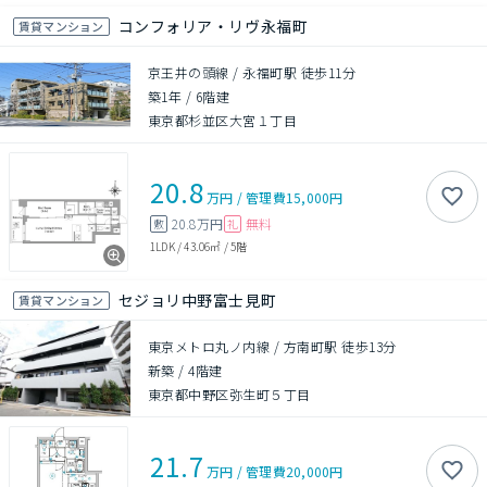
コンフォリア・リヴ永福町
賃貸マンション
京王井の頭線 / 永福町駅 徒歩11分
築1年
/
6階建
東京都杉並区大宮１丁目
20.8
万円
/
管理費
15,000円
20.8万円
無料
敷
礼
1LDK
/
43.06㎡
/
5階
セジョリ中野富士見町
賃貸マンション
東京メトロ丸ノ内線 / 方南町駅 徒歩13分
新築
/
4階建
東京都中野区弥生町５丁目
21.7
万円
/
管理費
20,000円