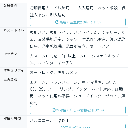
入居条件
初期費用カード決済可、二人入居可、ペット相談、保
証人不要、即入居可
最新の空室状況が知りたい
バス・トイレ
専用バス、専用トイレ、バストイレ別、シャワー、給
湯、追焚機能浴室、シャワー付洗面化粧台、温水洗浄
便座、浴室乾燥機、洗面所独立、オートバス
キッチン
ガスコンロ対応、3口以上コンロ、システムキッチ
ン、カウンターキッチン
セキュリティ
オートロック、防犯カメラ
室内設備
エアコン、トランクルーム、室内洗濯置、CATV、
CS、BS、フローリング、インターネット対応、床暖
房、ネット使用料不要、シューズインクロゼット、照
明付
お部屋の詳しい情報を知りたい
部屋の特徴
バルコニー、二階以上
写真を送ってほしい