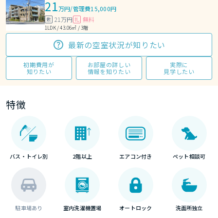
21
万円
/
管理費15,000円
21万円
無料
敷
礼
1LDK / 43.06㎡ / 3階
最新の空室状況が知りたい
初期費用が
お部屋の詳しい
実際に
知りたい
情報を知りたい
見学したい
特徴
バス・トイレ別
2階以上
エアコン付き
ペット相談可
駐車場あり
室内洗濯機置場
オートロック
洗面所独立