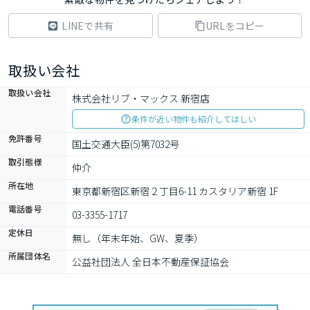
LINEで共有
URLをコピー
取扱い会社
取扱い会社
株式会社リブ・マックス 新宿店
条件が近い物件も紹介してほしい
免許番号
国土交通大臣(5)第7032号
取引態様
仲介
所在地
東京都新宿区新宿２丁目6-11 カスタリア新宿 1F
電話番号
03-3355-1717
定休日
無し（年末年始、GW、夏季）
所属団体名
公益社団法人 全日本不動産保証協会