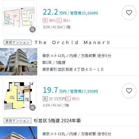
22.2
万円
/
管理費
25,000円
無料
無料
敷
礼
2LDK
/
46.32㎡
/
3階
Ｔｈｅ Ｏｒｃｈｉｄ ＭａｎｏｒⅡ
賃貸マンション
東京メトロ丸ノ内線 / 方南町駅 徒歩5分
築1年
/
5階建
東京都杉並区和泉４丁目４５－１８
19.7
万円
/
管理費
17,000円
29.55万円
無料
敷
礼
1LDK
/
46.3㎡
/
5階
杉並区 5階建 2024年築
賃貸マンション
東京メトロ丸ノ内線 / 方南町駅 徒歩8分