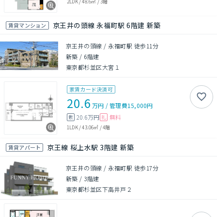
2LDK
/
48.6㎡
/
3階
京王井の頭線 永福町駅 6階建 新築
賃貸マンション
京王井の頭線 / 永福町駅 徒歩11分
新築
/
6階建
東京都杉並区大宮１
家賃カード決済可
20.6
万円
/
管理費
15,000円
20.6万円
無料
敷
礼
1LDK
/
43.06㎡
/
4階
京王線 桜上水駅 3階建 新築
賃貸アパート
京王井の頭線 / 永福町駅 徒歩17分
新築
/
3階建
東京都杉並区下高井戸２