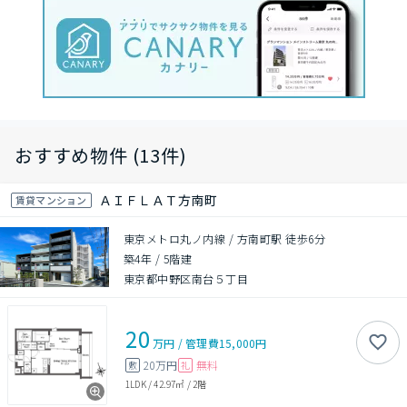
おすすめ物件 (13件)
ＡＩＦＬＡＴ方南町
賃貸マンション
東京メトロ丸ノ内線 / 方南町駅 徒歩6分
築4年
/
5階建
東京都中野区南台５丁目
20
万円
/
管理費
15,000円
20万円
無料
敷
礼
1LDK
/
42.97㎡
/
2階