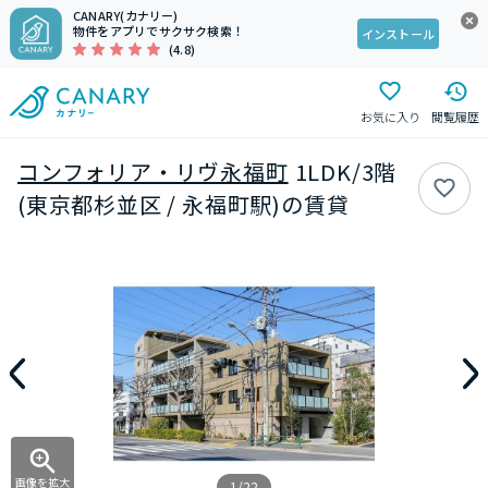
CANARY(カナリー)
物件をアプリでサクサク検索！
インストール
(4.8)
お気に入り
閲覧履歴
コンフォリア・リヴ永福町
1LDK/3階
(東京都杉並区 / 永福町駅)の賃貸
画像を拡大
1/22