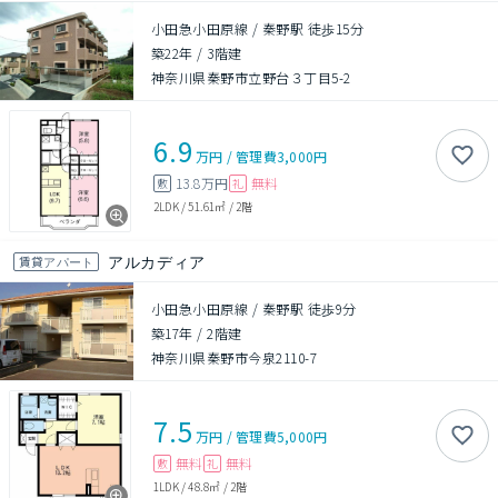
小田急小田原線 / 秦野駅 徒歩15分
築22年
/
3階建
神奈川県秦野市立野台３丁目5-2
6.9
万円
/
管理費
3,000円
13.8万円
無料
敷
礼
2LDK
/
51.61㎡
/
2階
アルカディア
賃貸アパート
小田急小田原線 / 秦野駅 徒歩9分
築17年
/
2階建
神奈川県秦野市今泉2110-7
7.5
万円
/
管理費
5,000円
無料
無料
敷
礼
1LDK
/
48.8㎡
/
2階