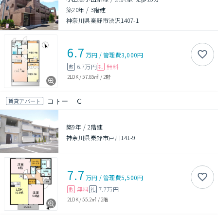
築20年
/
3階建
神奈川県秦野市渋沢1407-1
6.7
万円
/
管理費
3,000円
6.7万円
無料
敷
礼
2LDK
/
57.85㎡
/
2階
コトー Ｃ
賃貸アパート
築9年
/
2階建
神奈川県秦野市戸川141-9
7.7
万円
/
管理費
5,500円
無料
7.7万円
敷
礼
2LDK
/
55.2㎡
/
2階