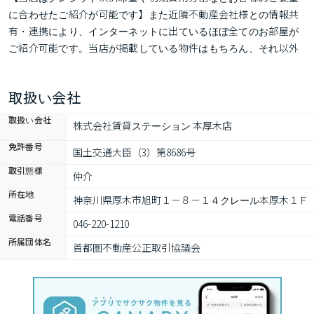
に合わせたご紹介が可能です】また近隣不動産会社様との情報共
有・連携により、インターネットに出ているほぼ全てのお部屋が
ご紹介可能です。当店が掲載している物件はもちろん、それ以外
の物件に関しても、最新の情報をお調べしてご案内させていただ
きます。まずは一度、～素敵なお部屋の最寄り駅、賃貸ステーシ
取扱い会社
ョン～までお問い合わせください。
取扱い会社
株式会社賃貸ステーション 本厚木店
免許番号
国土交通大臣（3）第8686号
取引態様
仲介
所在地
神奈川県厚木市旭町１－８－１４クレール本厚木１Ｆ
電話番号
046-220-1210
所属団体名
首都圏不動産公正取引協議会