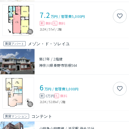
7.2
万円
/
管理費
5,000円
無料
無料
敷
礼
2LDK
/
57㎡
/
2階
メゾン・ド・ソレイユ
賃貸アパート
築17年
/
2階建
神奈川県秦野市羽根564
6
万円
/
管理費
3,000円
6万円
無料
敷
礼
2LDK
/
52.89㎡
/
2階
コンテント
賃貸マンション
小田急小田原線 / 渋沢駅 徒歩18分