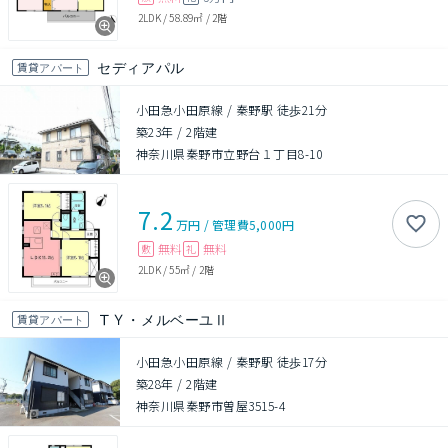
2LDK
/
58.89㎡
/
2階
セディアパル
賃貸アパート
小田急小田原線 / 秦野駅 徒歩21分
築23年
/
2階建
神奈川県秦野市立野台１丁目8-10
7.2
万円
/
管理費
5,000円
無料
無料
敷
礼
2LDK
/
55㎡
/
2階
ＴＹ・メルベーユⅡ
賃貸アパート
小田急小田原線 / 秦野駅 徒歩17分
築28年
/
2階建
神奈川県秦野市曽屋3515-4