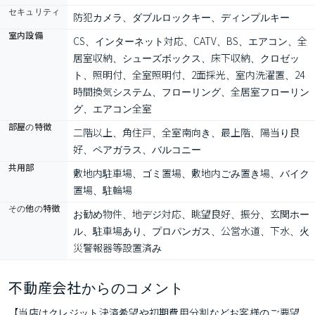
セキュリティ
防犯カメラ、ダブルロックキー、ディンプルキー
室内設備
CS、インターネット対応、CATV、BS、エアコン、全
居室収納、シューズボックス、床下収納、クロゼッ
ト、照明付、全室照明付、2面採光、室内洗濯置、24
時間換気システム、フローリング、全居室フローリン
グ、エアコン全室
部屋の特徴
二階以上、角住戸、全室南向き、最上階、陽当り良
好、ペアガラス、バルコニー
共用部
敷地内駐車場、ゴミ置場、敷地内ごみ置き場、バイク
置場、駐輪場
その他の特徴
お勧め物件、地デジ対応、眺望良好、振分、玄関ホー
ル、駐車場あり、プロパンガス、公営水道、下水、火
災警報器等設置済み
不動産会社からのコメント
【当店はクレジット決済希望や初期費用分割などお客様のご要望