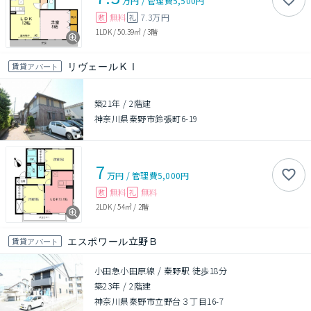
万円
/
管理費
5,500円
無料
7.3万円
敷
礼
1LDK
/
50.39㎡
/
3階
リヴェールＫⅠ
賃貸アパート
築21年
/
2階建
神奈川県秦野市鈴張町6-19
7
万円
/
管理費
5,000円
無料
無料
敷
礼
2LDK
/
54㎡
/
2階
エスポワール立野Ｂ
賃貸アパート
小田急小田原線 / 秦野駅 徒歩18分
築23年
/
2階建
神奈川県秦野市立野台３丁目16-7