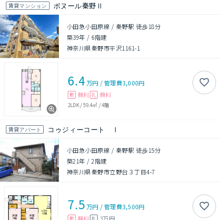
ボヌール秦野Ⅱ
賃貸マンション
小田急小田原線 / 秦野駅 徒歩18分
築39年
/
6階建
神奈川県秦野市平沢1161-1
6.4
万円
/
管理費
3,000円
無料
無料
敷
礼
2LDK
/
59.4㎡
/
4階
コゥジィーコート Ⅰ
賃貸アパート
小田急小田原線 / 秦野駅 徒歩15分
築21年
/
2階建
神奈川県秦野市立野台３丁目4-7
7.5
万円
/
管理費
3,500円
無料
3万円
敷
礼