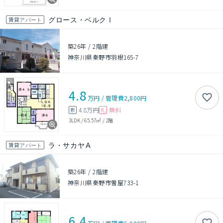
グロース・ベルクⅠ
賃貸アパート
築26年
/
2階建
神奈川県秦野市羽根165-7
4.8
万円
/
管理費
2,800円
4.8万円
無料
敷
礼
3LDK
/
65.57㎡
/
2階
ラ・サカヤＡ
賃貸アパート
築26年
/
2階建
神奈川県秦野市曽屋733-1
6.4