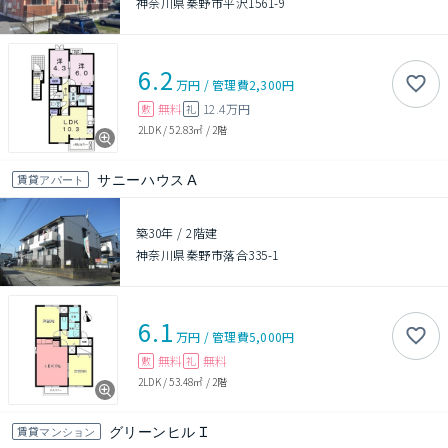
神奈川県秦野市平沢1561-9
6.2
万円
/
管理費
2,300円
無料
12.4万円
敷
礼
2LDK
/
52.83㎡
/
2階
サニーハウスＡ
賃貸アパート
築30年
/
2階建
神奈川県秦野市落合335-1
6.1
万円
/
管理費
5,000円
無料
無料
敷
礼
2LDK
/
53.48㎡
/
2階
グリーンヒルＩ
賃貸マンション