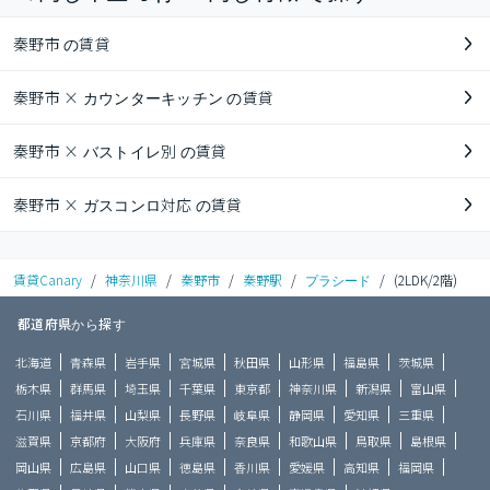
秦野市 の賃貸
秦野市 × カウンターキッチン の賃貸
秦野市 × バストイレ別 の賃貸
秦野市 × ガスコンロ対応 の賃貸
賃貸Canary
/
神奈川県
/
秦野市
/
秦野駅
/
プラシード
/
(2LDK/2階)
都道府県から探す
北海道
青森県
岩手県
宮城県
秋田県
山形県
福島県
茨城県
栃木県
群馬県
埼玉県
千葉県
東京都
神奈川県
新潟県
富山県
石川県
福井県
山梨県
長野県
岐阜県
静岡県
愛知県
三重県
滋賀県
京都府
大阪府
兵庫県
奈良県
和歌山県
鳥取県
島根県
岡山県
広島県
山口県
徳島県
香川県
愛媛県
高知県
福岡県