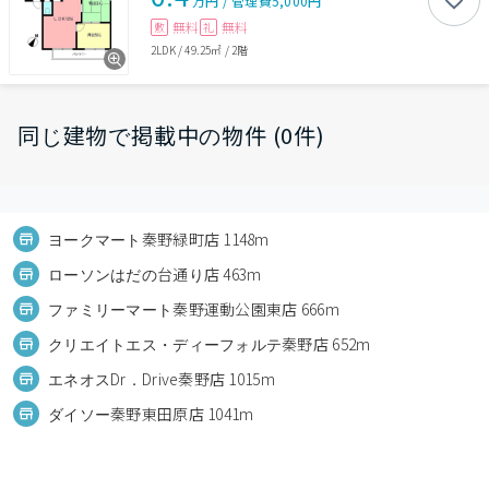
万円
/
管理費
5,000円
無料
無料
敷
礼
2LDK
/
49.25㎡
/
2階
同じ建物で掲載中の物件 (0件)
ヨークマート秦野緑町店 1148m
ローソンはだの台通り店 463m
ファミリーマート秦野運動公園東店 666m
クリエイトエス・ディーフォルテ秦野店 652m
エネオスDr．Drive秦野店 1015m
ダイソー秦野東田原店 1041m