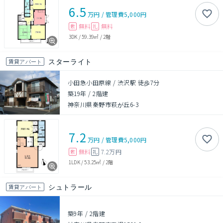
6.5
万円
/
管理費
5,000円
無料
無料
敷
礼
3DK
/
59.39㎡
/
2階
スターライト
賃貸アパート
小田急小田原線 / 渋沢駅 徒歩7分
築19年
/
2階建
神奈川県秦野市萩が丘6-3
7.2
万円
/
管理費
5,000円
無料
7.2万円
敷
礼
1LDK
/
53.25㎡
/
2階
シュトラール
賃貸アパート
築9年
/
2階建